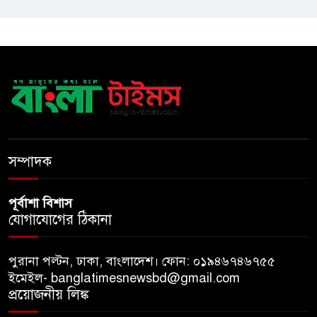
পুনরায় গ্রেপ্তার
হাসিনাকে ঘিরে ঢাকা-দিল্লি সম্পর্কে
নতুন টানাপোড়েন
মজুদদারির বিরুদ্ধে বিশেষ ক্ষমতা
আইন প্রয়োগের হুঁশিয়ারি আইনমন্ত্রীর
সম্পাদক
পূর্বাশা বিশাস
যোগাযোগের ঠিকানা
পুরানা পল্টন, ঢাকা, বাংলাদেশ। ফোন: ০১৯৪৬৭৪৬৭৫৫
ইমেইল- banglatimesnewsbd@gmail.com
প্রয়োজনীয় লিঙ্ক