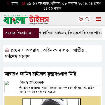
ঢাকা
০৯:৩৭ অপরাহ্ন, শনিবার, ০৮ অগাস্ট ২০২৬, ২৪ শ্রাবণ
১৪৩৩ বঙ্গাব্দ
সংবাদ শিরোনাম ::
শেখ হাসিনা চাইলেই কি দেশে ফিরতে পারবেন?
প্রচ্ছদ /
অপরাধ
আইন-আদালত
জাতীয়
,
,
,
সর্বশেষ সংবাদ
আবারও জামিন চাইলেন মৃত্যুদণ্ডপ্রাপ্ত মিন্নি
নিজস্ব প্রতিবেদক
সংবাদ প্রকাশের সময় : ০৫:৪৭:০৮ অপরাহ্ন, রবিবার, ২১ এপ্রিল
২০২৪
২৪৬ বার পড়া হয়েছে