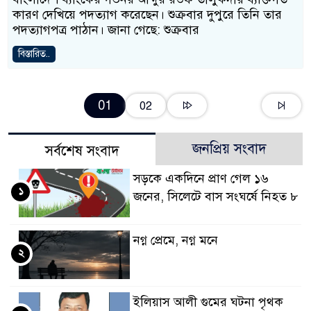
কারণ দেখিয়ে পদত্যাগ করেছেন। শুক্রবার দুপুরে তিনি তার
পদত্যাগপত্র পাঠান। জানা গেছে: শুক্রবার
বিস্তারিত..
01
02
জনপ্রিয় সংবাদ
সর্বশেষ সংবাদ
সড়কে একদিনে প্রাণ গেল ১৬
১
জনের, সিলেটে বাস সংঘর্ষে নিহত ৮
নগ্ন প্রেমে, নগ্ন মনে
২
ইলিয়াস আলী গুমের ঘটনা পৃথক