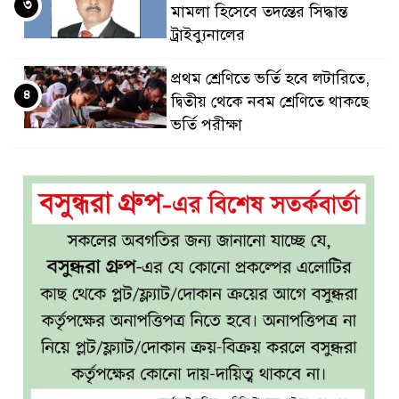
৩
মামলা হিসেবে তদন্তের সিদ্ধান্ত
ট্রাইব্যুনালের
প্রথম শ্রেণিতে ভর্তি হবে লটারিতে,
৪
দ্বিতীয় থেকে নবম শ্রেণিতে থাকছে
ভর্তি পরীক্ষা
৫ শতাংশ মজুরি বৃদ্ধি প্রত্যাখ্যান,
৫
নতুন মজুরি বোর্ড গঠনের দাবি চা
শ্রমিক ইউনিয়নের
টাঙ্গাইল জেলা পরিষদের উদ্যোগে
৬
২৩ লাখ টাকার আর্থিক অনুদানের
চেক বিতরণ
ধলেশ্বরী থেকে অবৈধ বালু উত্তোলন,
৭
হুমকিতে শামসুল হক সেতু