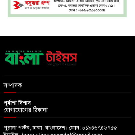
বঙ্গভবনের নতুন বাসিন্দা কি মির্জা
৮
ফখরুল? বিএনপিতে জোর
আলোচনা, সিদ্ধান্ত নেবেন তারেক
রহমান
নদীদূষণ রোধে সমন্বিত ও কঠোর
৯
পদক্ষেপের নির্দেশ প্রধানমন্ত্রীর
বাংলাদেশে এলো থাইল্যান্ডের শীর্ষ
১০
কফি ব্র্যান্ড ‘ক্যাফে আমাজন
সম্পাদক
পূর্বাশা বিশাস
যোগাযোগের ঠিকানা
পুরানা পল্টন, ঢাকা, বাংলাদেশ। ফোন: ০১৯৪৬৭৪৬৭৫৫
ইমেইল- banglatimesnewsbd@gmail.com