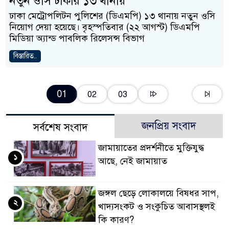
নতুন ওসি ঢাকার ১৩ থানায়
ঢাকা মেট্রোপলিটন পুলিশের (ডিএমপি) ১৩ থানায় নতুন ওসি
নিয়োগ দেয়া হয়েছে। বৃহস্পতিবার (২২ আগস্ট) ডিএমপি
মিডিয়া অ্যান্ড পাবলিক রিলেসন্স বিভাগ
বিস্তারিত..
01
02
03
জনপ্রিয় সংবাদ
সর্বশেষ সংবাদ
জামায়াতের প্রদর্শনীতে মুক্তিযুদ্ধ
১
আছে, নেই জামায়াত
জঙ্গল ছেড়ে লোকালয়ে বিষধর সাপ,
২
খাদ্যসংকট ও সংকুচিত আবাসস্থলই
কি কারণ?