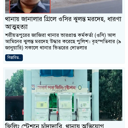
থানায় জানালার গ্রিলে ওসির ঝুলন্ত মরদেহ, ধারণা
আত্মহত্যা
শরীয়তপুরের জাজিরা থানার ভারপ্রাপ্ত কর্মকর্তা (ওসি) আল
আমিনের ঝুলন্ত মরদেহ উদ্ধার করেছে পুলিশ। বৃহস্পতিবার (৯
জানুয়ারি) সকালে থানার ভিতরের দোতলার
বিস্তারিত..
ফিলিং স্টেশনে চাঁদাদাবি, থানায় অভিযোগ