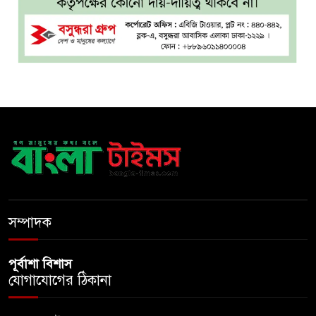
আলো, প্রবীণদের জন্য এমআরএনএ
ফ্লু টিকা
ব্যবহৃত রাখি ডাস্টবিনে ফেলেন?
৮
ভুলেও নয়, জেনে নিন কী করা
উচিত
বেসরকারি জ্বালানি তেল
৯
আমদানিতে বিশেষ সুবিধার
অভিযোগ ভিত্তিহীন: জ্বালানি বিভাগ
শেখ হাসিনা চাইলেই কি দেশে
১০
ফিরতে পারবেন?
সম্পাদক
পূর্বাশা বিশাস
যোগাযোগের ঠিকানা