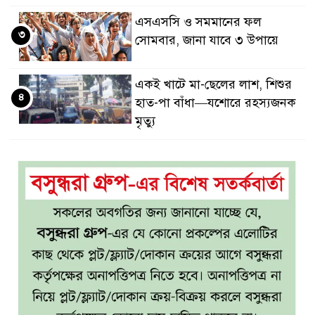
এসএসসি ও সমমানের ফল
৩
সোমবার, জানা যাবে ৩ উপায়ে
একই খাটে মা-ছেলের লাশ, শিশুর
৪
হাত-পা বাঁধা—যশোরে রহস্যজনক
মৃত্যু
মাকে খুঁজতে এসে মিলল পলিথিনে
৫
মোড়ানো মরদেহ, মেলেনি মাথা ও
পা
কম বয়সেই বন্ধ্যাত্বের ঝুঁকি?
৬
নারীদের ৩ লক্ষণে সতর্ক হওয়ার
পরামর্শ
ইনফ্লুয়েঞ্জা ঠেকাতে নতুন আশার
৭