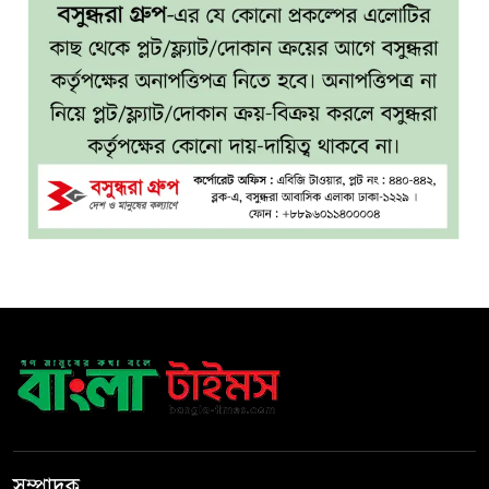
মাকে খুঁজতে এসে মিলল পলিথিনে
৬
মোড়ানো মরদেহ, মেলেনি মাথা ও
পা
কম বয়সেই বন্ধ্যাত্বের ঝুঁকি?
৭
নারীদের ৩ লক্ষণে সতর্ক হওয়ার
পরামর্শ
ইনফ্লুয়েঞ্জা ঠেকাতে নতুন আশার
৮
আলো, প্রবীণদের জন্য এমআরএনএ
ফ্লু টিকা
ব্যবহৃত রাখি ডাস্টবিনে ফেলেন?
৯
ভুলেও নয়, জেনে নিন কী করা
উচিত
বেসরকারি জ্বালানি তেল
১০
আমদানিতে বিশেষ সুবিধার
সম্পাদক