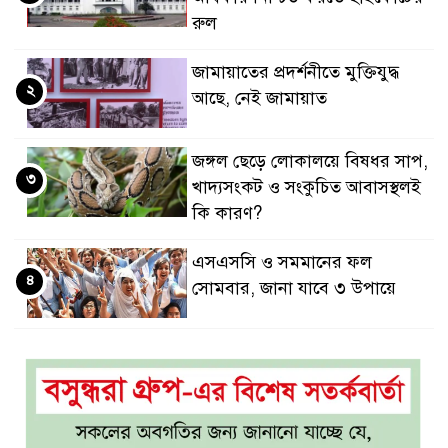
রুল
জামায়াতের প্রদর্শনীতে মুক্তিযুদ্ধ
২
আছে, নেই জামায়াত
জঙ্গল ছেড়ে লোকালয়ে বিষধর সাপ,
৩
খাদ্যসংকট ও সংকুচিত আবাসস্থলই
কি কারণ?
এসএসসি ও সমমানের ফল
৪
সোমবার, জানা যাবে ৩ উপায়ে
একই খাটে মা-ছেলের লাশ, শিশুর
৫
হাত-পা বাঁধা—যশোরে রহস্যজনক
মৃত্যু