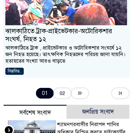
ঝালকাঠিতে ট্রাক-প্রাইভেটকার-অটোরিকশার
সংঘর্ষ, নিহত ১২
ঝালকাঠিতে ট্রাক , প্রাইভেটকার ও অটোরিকশার সংঘর্ষে ১২
জন নিহত হয়েছে। তাৎক্ষণিক নিহতদের পরিচয় জানা যায়নি।
হতাহতের সংখ্যা আরও বাড়তে
বিস্তারিত..
01
02
জনপ্রিয় সংবাদ
সর্বশেষ সংবাদ
শ্যামনগরবাসীর নিরাপদ পানির
১
অধিকার নিশ্চিত করতে হাইকোর্টের