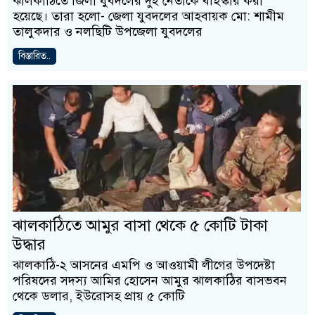
ঝালকাঠিতে জিলা যুবদলের দুই নেতাকে বহিস্কার করা
হয়েছে। তারা হলো- জেলা যুবদলের আহবায়ক মো: শামীম
তালুকদার ও নলছিটি উপজেলা যুবদলের
বিস্তারিত..
ঝালকাঠিতে আমুর বাসা থেকে ৫ কোটি টাকা
উদ্ধার
ঝালকাঠি-২ আসনের এমপি ও আওয়ামী লীগের উপদেষ্টা
পরিষদের সদস্য আমির হোসেন আমুর ঝালকাঠির বাসভবন
থেকে ডলার, ইউরোসহ প্রায় ৫ কোটি