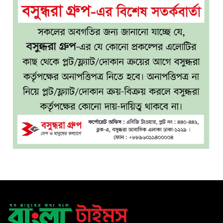
৫
মোড়ানো মরদেহ, মেলেনি মাথা ও
পা
কম বয়সেই বন্ধ্যাত্বের ঝুঁকি?
৬
নারীদের ৩ লক্ষণে সতর্ক হওয়ার
পরামর্শ
ইনফ্লুয়েঞ্জা ঠেকাতে নতুন আশার
৭
আলো, প্রবীণদের জন্য এমআরএনএ
ফ্লু টিকা
ব্যবহৃত রাখি ডাস্টবিনে ফেলেন?
৮
ভুলেও নয়, জেনে নিন কী করা
উচিত
বেসরকারি জ্বালানি তেল
৯
আমদানিতে বিশেষ সুবিধার
অভিযোগ ভিত্তিহীন: জ্বালানি বিভাগ