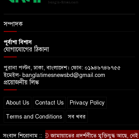
শেখ হাসিনা চাইলেই কি দেশে
১০
ফিরতে পারবেন?
সম্পাদক
পূর্বাশা বিশাস
যোগাযোগের ঠিকানা
পুরানা পল্টন, ঢাকা, বাংলাদেশ। ফোন: ০১৯৪৬৭৪৬৭৫৫
ইমেইল- banglatimesnewsbd@gmail.com
প্রয়োজনীয় লিঙ্ক
About Us
Contact Us
Privacy Policy
Terms and Conditions
সব খবর
সংবাদ শিরোনাম ::
জামায়াতের প্রদর্শনীতে মুক্তিযুদ্ধ আছে, নেই জামা
© স্বত্ব বাংলা-টাইমস ২০২০-২০২৪