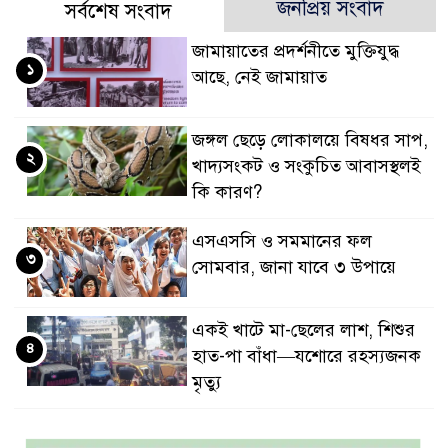
জনপ্রিয় সংবাদ
সর্বশেষ সংবাদ
জামায়াতের প্রদর্শনীতে মুক্তিযুদ্ধ
১
আছে, নেই জামায়াত
জঙ্গল ছেড়ে লোকালয়ে বিষধর সাপ,
২
খাদ্যসংকট ও সংকুচিত আবাসস্থলই
কি কারণ?
এসএসসি ও সমমানের ফল
৩
সোমবার, জানা যাবে ৩ উপায়ে
একই খাটে মা-ছেলের লাশ, শিশুর
৪
হাত-পা বাঁধা—যশোরে রহস্যজনক
মৃত্যু
মাকে খুঁজতে এসে মিলল পলিথিনে