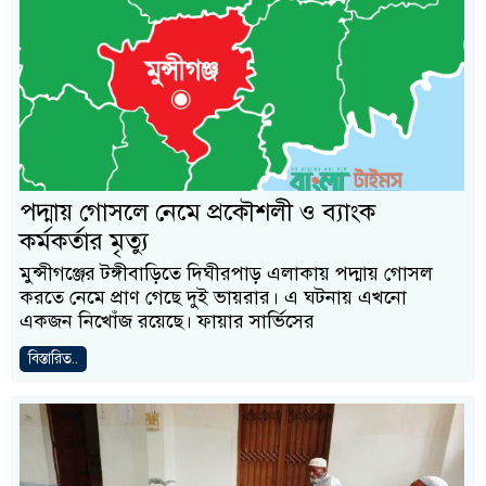
পদ্মায় গোসলে নেমে প্রকৌশলী ও ব্যাংক
কর্মকর্তার মৃত্যু
মুন্সীগঞ্জের টঙ্গীবাড়িতে দিঘীরপাড় এলাকায় পদ্মায় গোসল
করতে নেমে প্রাণ গেছে দুই ভায়রার। এ ঘটনায় এখনো
একজন নিখোঁজ রয়েছে। ফায়ার সার্ভিসের
বিস্তারিত..