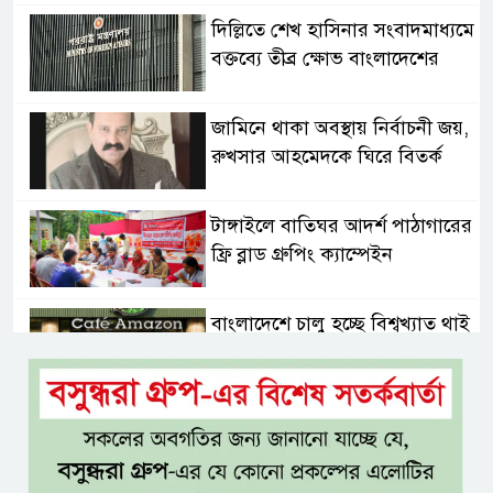
দিল্লিতে শেখ হাসিনার সংবাদমাধ্যমে
বক্তব্যে তীব্র ক্ষোভ বাংলাদেশের
জামিনে থাকা অবস্থায় নির্বাচনী জয়,
রুখসার আহমেদকে ঘিরে বিতর্ক
টাঙ্গাইলে বাতিঘর আদর্শ পাঠাগারের
ফ্রি ব্লাড গ্রুপিং ক্যাম্পেইন
বাংলাদেশে চালু হচ্ছে বিশ্বখ্যাত থাই
কফি চেইন ‘ক্যাফে আমাজন’
আ ‘লীগের রাজনৈতিক মৃত্যু হয়েছে
ঢাকায়, দাফন হয়েছে দিল্লিতে:
স্বরাষ্ট্রমন্ত্রী