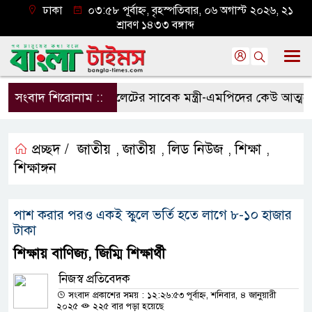
ঢাকা
০৩:৫৮ পূর্বাহ্ন, বৃহস্পতিবার, ০৬ অগাস্ট ২০২৬, ২১
শ্রাবণ ১৪৩৩ বঙ্গাব্দ
সংবাদ শিরোনাম ::
সিলেটের সাবেক মন্ত্রী-এমপিদের কেউ আত্মগোপন
প্রচ্ছদ /
জাতীয়
জাতীয়
লিড নিউজ
শিক্ষা
,
,
,
,
শিক্ষাঙ্গন
পাশ করার পরও একই স্কুলে ভর্তি হতে লাগে ৮-১০ হাজার
টাকা
শিক্ষায় বাণিজ্য, জিম্মি শিক্ষার্থী
নিজস্ব প্রতিবেদক
সংবাদ প্রকাশের সময় : ১২:২৬:৫৩ পূর্বাহ্ন, শনিবার, ৪ জানুয়ারী
২০২৫
২২৫ বার পড়া হয়েছে