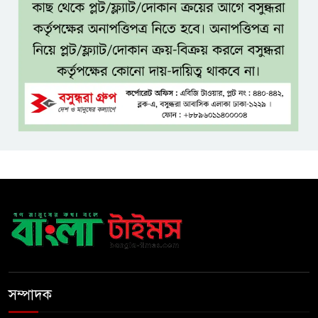
ভারত সম্ভবত আর শেখ হাসিনাকে
রাখতে চায় না
বাংলাদেশ আর কখনো ‘ক্লায়েন্ট
স্টেট’ হবে না: পররাষ্ট্রমন্ত্রী
দেশকে অস্থিতিশীল করার অপচেষ্টা
ফ্যাসিবাদেরই সুবিধা করবে
​ম্যানুফ্যাকচারিং ও ডিজিটাল
অর্থনীতিতে ভর করে ৫ ট্রিলিয়ন
ডলারের পথে ভারত
সম্পাদক