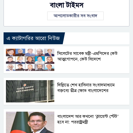
বাংলা টাইমস
আপলোডকারীর সব সংবাদ
এ ক্যাটাগরির আরো নিউজ
সিলেটের সাবেক মন্ত্রী-এমপিদের কেউ
আত্মগোপনে, কেউ বিদেশে
দিল্লিতে শেখ হাসিনার সংবাদমাধ্যমে
বক্তব্যে তীব্র ক্ষোভ বাংলাদেশের
বাংলাদেশ আর কখনো ‘ক্লায়েন্ট স্টেট’
হবে না: পররাষ্ট্রমন্ত্রী