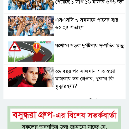
পেয়েছে ১ লাখ ১৬ হাজার ৬৭৬ জন
এসএসসি ও সমমানে পাসের হার
৬২.২৫ শতাংশ
যশোরে সড়ক দুর্ঘটনায় দম্পতির মৃত্যু
২৯ বছর পর সালমান শাহ হত্যা
মামলায় ডন গ্রেপ্তার, খুলবে কি
মৃত্যুরহস্য?
যশোর-ঢাকা প্রভাতী ট্রেন চালুসহ
রেলওয়ে জংশন উন্নয়নের দাবিতে
স্মারকলিপি