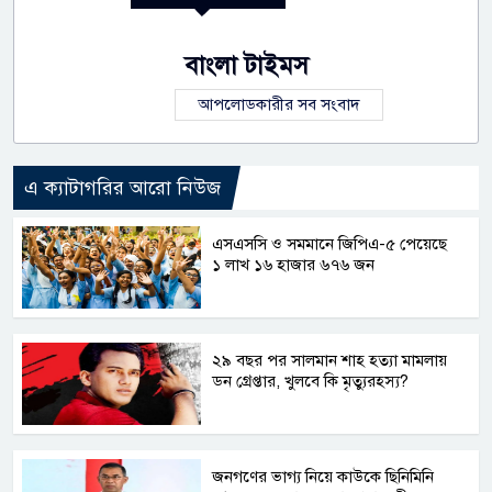
বাংলা টাইমস
আপলোডকারীর সব সংবাদ
এ ক্যাটাগরির আরো নিউজ
এসএসসি ও সমমানে জিপিএ-৫ পেয়েছে
১ লাখ ১৬ হাজার ৬৭৬ জন
২৯ বছর পর সালমান শাহ হত্যা মামলায়
ডন গ্রেপ্তার, খুলবে কি মৃত্যুরহস্য?
জনগণের ভাগ্য নিয়ে কাউকে ছিনিমিনি