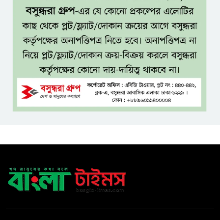
জনগণের ভাগ্য নিয়ে কাউকে
ছিনিমিনি খেলতে দেওয়া হবে না:
প্রধানমন্ত্রী
শ্রীমঙ্গলে বর্ণাঢ্য আয়োজনে
আন্তর্জাতিক আদিবাসী দিবস পালিত
যশোরে ইন্টারন্যাশনাল পিস স্কুল
অ্যান্ড কলেজে বৃক্ষ বিতরণ কর্মসূচি
বিজয়ের মানসিকতা নিয়ে বহুদূর
যেতে চায় বাংলাদেশ অনূর্ধ্ব-২০ দল
দেশের ২৩তম রাষ্ট্রপতি হচ্ছেন মির্জা
ফখরুল!