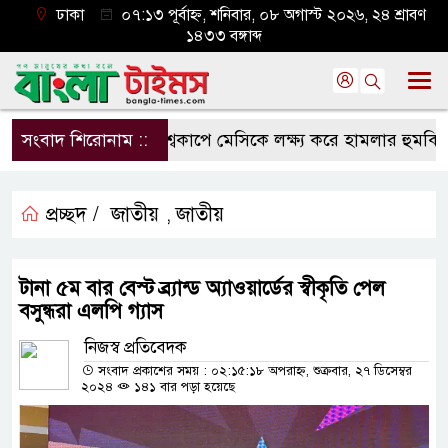
ঢাকা
০৭:১৩ পূর্বাহ্ন, শনিবার, ০৮ অগাস্ট ২০২৬, ২৪ শ্রাবণ
১৪৩৩ বঙ্গাব্দ
সংবাদ শিরোনাম ::
বিশ্বকাপে মেসিকে লক্ষ্য করে হামলার হুমকি, নিশ
প্রচ্ছদ /
জাতীয়
জাতীয়
,
টানা ৫ম বার বেস্ট ব্র্যান্ড অ্যাওয়ার্ডের স্বীকৃতি পেল
বসুন্ধরা এলপি গ্যাস
নিজস্ব প্রতিবেদক
সংবাদ প্রকাশের সময় : ০২:১৫:১৮ অপরাহ্ন, শুক্রবার, ২৭ ডিসেম্বর
২০২৪
১৪১ বার পড়া হয়েছে