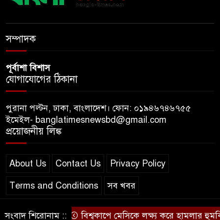
ধ্বংসস্তূপের ওপরই বারবার ক্ষমতায়
আসে বিএনপি: মির্জা ফখরুল
সম্পাদক
পূর্বাশা বিশাস
যোগাযোগের ঠিকানা
পুরানা পল্টন, ঢাকা, বাংলাদেশ। ফোন: ০১৯৪৬৭৪৬৭৫৫
ইমেইল- banglatimesnewsbd@gmail.com
প্রয়োজনীয় লিঙ্ক
About Us
Contact Us
Privacy Policy
Terms and Conditions
সব খবর
সংবাদ শিরোনাম ::
বিশ্বকাপে মেসিকে লক্ষ্য করে হামলার হুমকি, ন
© স্বত্ব বাংলা-টাইমস ২০২০-২০২৪