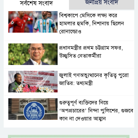
জনপ্রিয় সংবাদ
সর্বশেষ সংবাদ
বিশ্বকাপে মেসিকে লক্ষ্য করে
হামলার হুমকি, নিশানায় ছিলেন
রোনাল্ডোও
প্রধানমন্ত্রীর প্রথম চট্টগ্রাম সফর,
উচ্ছ্বসিত নেতাকর্মীরা
জুলাই গণঅভ্যুত্থানের কৃতিত্ব পুরো
জাতির: তথ্যমন্ত্রী
গুরুত্বপূর্ণ ব্যক্তিদের নিয়ে
‘অপপ্রচারের’ নিন্দা পুলিশের, গুজবে
কান না দেওয়ার আহ্বান
শেখ হাসিনার দিল্লির সংবাদ