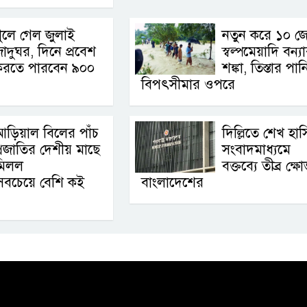
ুলে গেল জুলাই
নতুন করে ১০ জে
াদুঘর, দিনে প্রবেশ
স্বল্পমেয়াদি বন্য
করতে পারবেন ৯০০
শঙ্কা, তিস্তার পান
বিপৎসীমার ওপরে
ড়িয়াল বিলের পাঁচ
দিল্লিতে শেখ হা
্রজাতির দেশীয় মাছে
সংবাদমাধ্যমে
মিলল
বক্তব্যে তীব্র ক্ষ
, সবচেয়ে বেশি কই
বাংলাদেশের