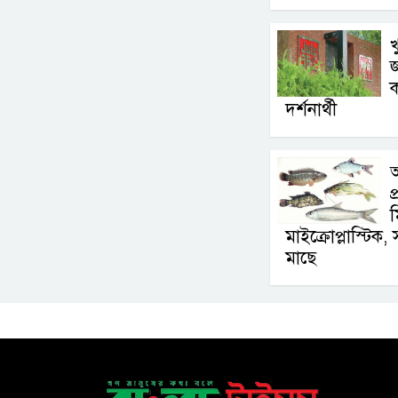
খ
জ
দর্শনার্থী
আ
প
মাইক্রোপ্লাস্টিক
মাছে