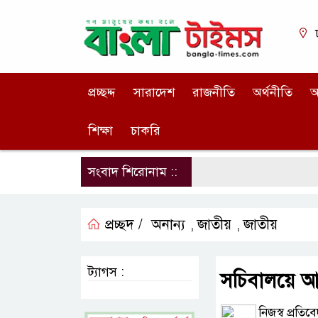
প্রচ্ছদ্দ
সারাদেশ
রাজনীতি
অর্থনীতি
আ
শিক্ষা
চাকরি
সংবাদ শিরোনাম ::
প্রচ্ছদ /
অনান্য
জাতীয়
জাতীয়
,
,
ট্যাগস :
সচিবালয়ে আ
নিজস্ব প্রতিব