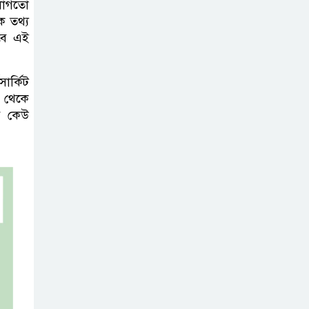
বক্তব্যে তীব্র ক্ষোভ বাংলাদেশের
 লাগতো
ক তথ্য
বে এই
জামিনে থাকা
অবস্থায় নির্বাচনী
জয়, রুখসার
ার্কিট
আহমেদকে ঘিরে বিতর্ক
ন থেকে
বে কেউ
টাঙ্গাইলে বাতিঘর
আদর্শ পাঠাগারের
ফ্রি ব্লাড গ্রুপিং
ক্যাম্পেইন
বাংলাদেশে চালু
হচ্ছে বিশ্বখ্যাত থাই
কফি চেইন ‘ক্যাফে
আমাজন’