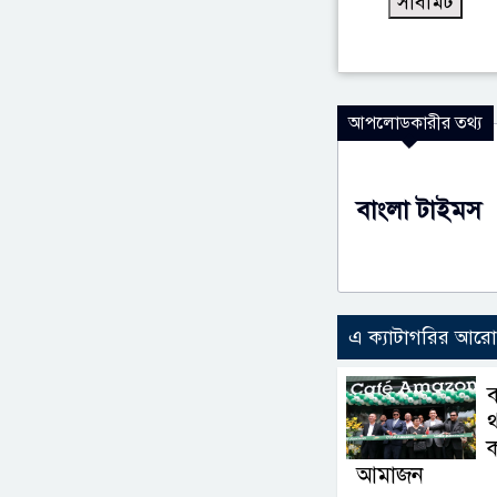
আপলোডকারীর তথ্য
বাংলা টাইমস
এ ক্যাটাগরির আর
থ
ক
আমাজন