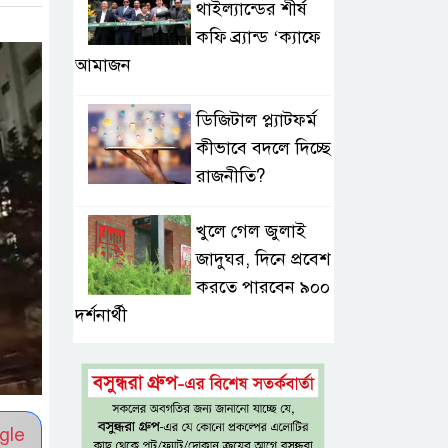
থাইল্যান্ডের শীর্ষ
কফি ব্র্যান্ড ‘ক্যাফে
আমাজন
ডিজিটাল প্ল্যাটফর্ম
কীভাবে বদলে দিচ্ছে
রাজনীতি?
খুলে গেল জুলাই
জাদুঘর, দিনে প্রবেশ
করতে পারবেন ৯০০
দর্শনার্থী
নতুন করে ১০
জেলায় স্বল্পমেয়াদি
বন্যার শঙ্কা, তিস্তার
gle