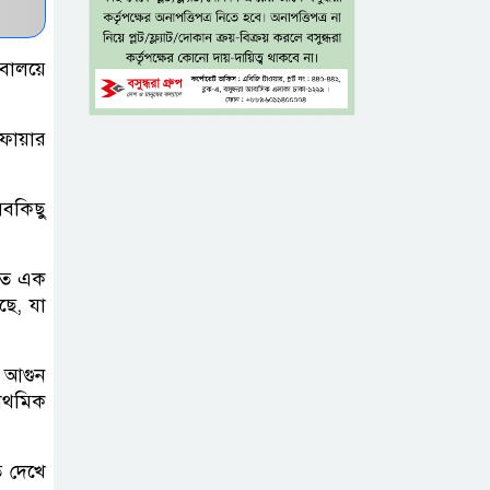
পানি বিপৎসীমার ওপরে
আড়িয়াল বিলের
িবালয়ে
পাঁচ প্রজাতির দেশীয়
মাছে মিলল
 ফায়ার
মাইক্রোপ্লাস্টিক, সবচেয়ে বেশি কই
মাছে
বকিছু
সিলেটের সাবেক
রণত এক
মন্ত্রী-এমপিদের কেউ
ছে, যা
আত্মগোপনে, কেউ
বিদেশে
ে আগুন
রাথমিক
দিল্লিতে শেখ
হাসিনার
সংবাদমাধ্যমে
ি দেখে