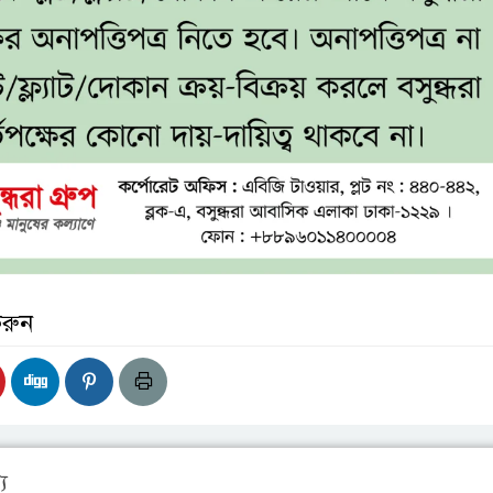
করুন
য