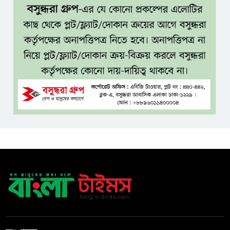
বিদ্যুৎ-জ্বালানি নিয়ে অস্থিতিশীলতা
সৃষ্টিতে সক্রিয় চক্র: প্রধানমন্ত্রী
তনু হত্যা মামলায় সাবেক
সেনাসদস্য হাফিজুর রহমানকে
পুনরায় গ্রেপ্তার
হাসিনাকে ঘিরে ঢাকা-দিল্লি সম্পর্কে
নতুন টানাপোড়েন
মজুদদারির বিরুদ্ধে বিশেষ ক্ষমতা
আইন প্রয়োগের হুঁশিয়ারি আইনমন্ত্রীর
বিশ্বকাপে মেসিকে লক্ষ্য করে
হামলার হুমকি, নিশানায় ছিলেন
রোনাল্ডোও