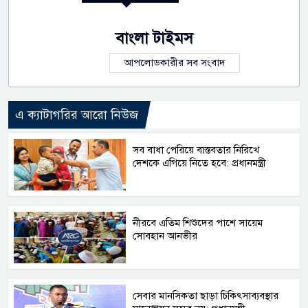
বাংলা টাইমস
আপলোডকারীর সব সংবাদ
এ ক্যাটাগরির আরো নিউজ
সব বাধা পেরিয়ে বাস্তবতার নিরিখে
দেশকে এগিয়ে নিতে হবে: প্রধানমন্ত্রী
নীরবে এতিম শিশুদের পাশে সায়েম
সোবহান আনভীর
সেবার মানসিকতা ছাড়া চিকিৎসাব্যবস্থার