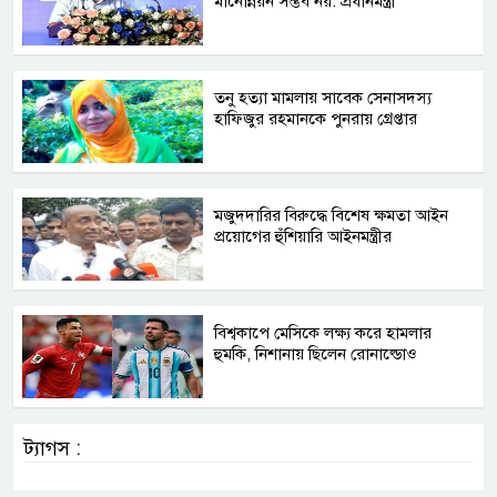
মানোন্নয়ন সম্ভব নয়: প্রধানমন্ত্রী
তনু হত্যা মামলায় সাবেক সেনাসদস্য
হাফিজুর রহমানকে পুনরায় গ্রেপ্তার
মজুদদারির বিরুদ্ধে বিশেষ ক্ষমতা আইন
প্রয়োগের হুঁশিয়ারি আইনমন্ত্রীর
বিশ্বকাপে মেসিকে লক্ষ্য করে হামলার
হুমকি, নিশানায় ছিলেন রোনাল্ডোও
ট্যাগস :