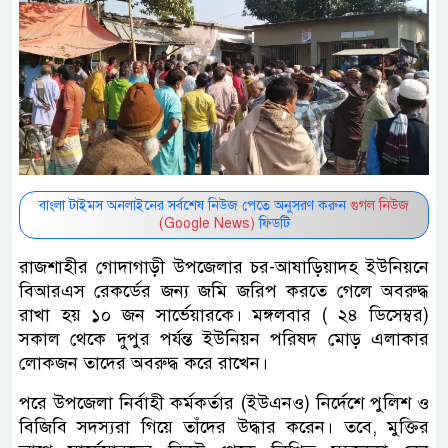
বাংলা টাইমস অনলাইনের সর্বশেষ নিউজ পেতে অনুসরণ করুন
গুগল নিউজ
(Google News)
ফিডটি
রাজশাহীর গোদাগাড়ী উপজেলার চর-আষাড়িয়াদহ ইউনিয়নে
বিআরএস রেকর্ডের জন্য জমি জরিপ করতে গেলে অবরুদ্ধ
রাখা হয় ১০ জন সার্ভেয়ারকে। মঙ্গলবার ( ২৪ ডিসেম্বর)
সকাল থেকে দুপুর পর্যন্ত ইউনিয়ন পরিষদ মোড় এলাকার
লোকজন তাদের অবরুদ্ধ করে রাখেন।
পরে উপজেলা নির্বাহী কর্মকর্তার (ইউএনও) নির্দেশে পুলিশ ও
বিজিবি সদস্যরা গিয়ে তাঁদের উদ্ধার করেন। তবে, মুক্তির