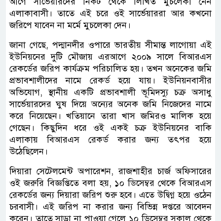
আগে সার্ভেয়ারদের নিকট থেকে লিখিত মুচলেকা নেন
এলাকাবাসী। তাতে এই চরে ওই সার্ভেয়াররা আর কখনো
জরিপে যাবেন না মর্মে মুচলেকা দেন।
জানা গেছে, পদ্মানদীর ওপারে ভারতীয় সীমান্ত লাগোয়া এই
ইউনিয়নের দুটি মৌজায় এরআগে ২০০৯ সালে বিআরএস
রেকর্ডের জরিপ কার্যক্রম পরিচালিত হয়। তখন অনেকের জমি
প্রভাবশালীদের নামে রেকর্ড হয়ে যায়। ইউনিয়নবাসীর
অভিযোগ, স্থানীয় একটি প্রভাবশালী ভূমিদস্যু চক্র অসাধু
সার্ভেয়ারদের ঘুষ দিয়ে অন্যের অনেক জমি নিজেদের নামে
করে নিয়েছেন। খতিয়ানে তারা খাস জমিরও মালিক হয়ে
গেছেন। কিছুদিন ধরে ওই একই চক্র ইউনিয়নের বাকি
এলাকায় বিআরএস রেকর্ড করার জন্য তৎপর হয়ে
উঠেছিলেন।
দিয়ারা সেটেলমেন্ট অপারেশন, রাজশাহীর চার্জ অফিসারের
ওই জরুরি বিজ্ঞপ্তিতে বলা হয়, ১০ ডিসেম্বর থেকে বিআরএস
রেকর্ডের জন্য দিয়ারা জরিপ শুরু হবে। এতে উদ্বিগ্ন হয়ে ওঠেন
চরবাসী। এই জরিপ না করার জন্য বিভিন্ন দপ্তরে আবেদন
করেন। তাতে সাড়া না পাওয়া গেলে ১০ ডিসেম্বর সকাল থেকে