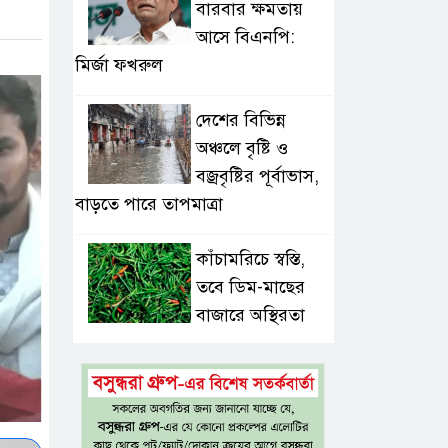
বারবার ক্ষমতায়
আসে বিএনপি:
মির্জা ফখরুল
দেশের বিভিন্ন
অঞ্চলে বৃষ্টি ও
বজ্রবৃষ্টির পূর্বাভাস,
বাড়তে পারে তাপমাত্রা
কাঁচামরিচে স্বস্তি,
তবে ডিম-মাছের
বাজারে অস্থিরতা
সড়কে একদিনে প্রাণ
গেল ১৬ জনের,
সিলেটে বাস সংঘর্ষে