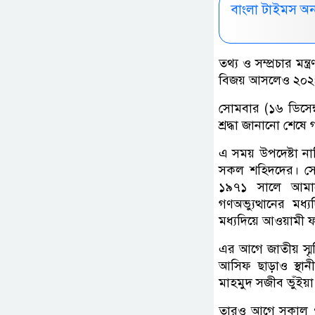
বাংলা টাইমস অ
তথ্য ও সম্প্রচার মন
বিজয় আসলেও ২০২৪ সা
সোমবার (১৬ ডিসেম্
শ্রদ্ধা জানানো শেষ
এ সময় উপদেষ্টা না
সকল শহিদদের। সেই 
১৯৭১ সালে আমাদ
গণঅভ্যুত্থানের ম
মধ্যদিয়ে আওয়ামী ফ্
এর আগে জাতীয় স্মৃতি
আসিফ ছাড়াও স্থানী
মাহমুদ সজীব ভুঁইয়
তারও আগে সকাল ৭টা 