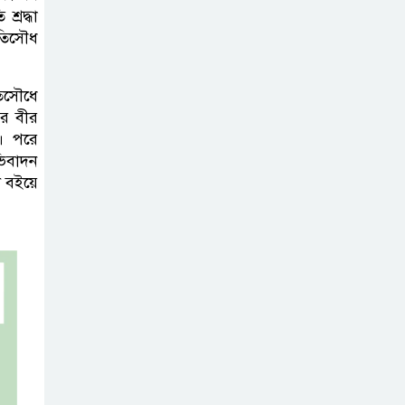
শ্রদ্ধা
বৃদ্ধি প্রত্যাখ্যান,
ৃতিসৌধ
নতুন মজুরি বোর্ড
গঠনের দাবি চা শ্রমিক ইউনিয়নের
তিসৌধে
টাঙ্গাইল জেলা
ধের বীর
ি। পরে
পরিষদের উদ্যোগে
ভিবাদন
২৩ লাখ টাকার
ী বইয়ে
আর্থিক অনুদানের চেক বিতরণ
ধলেশ্বরী থেকে
অবৈধ বালু
উত্তোলন, হুমকিতে
শামসুল হক সেতু