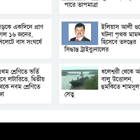
পারে তাপমাত্রা
ড়কে একদিনে প্রাণ
ইলিয়াস আলী গু
গেল ১৬ জনের,
ঘটনা পৃথক মাম
িলেটে বাস সংঘর্ষে
হিসেবে তদন্তের
সিদ্ধান্ত ট্রাইব্যুনালের
্রথম শ্রেণিতে ভর্তি
ধলেশ্বরী থেকে 
বে লটারিতে, দ্বিতীয়
বালু উত্তোলন,
েকে নবম শ্রেণিতে
হুমকিতে শামসুল
ষা
সেতু