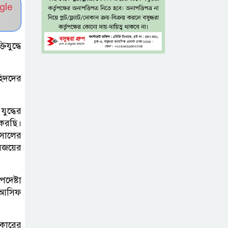
নিহত ৮
gle
নগ্ন প্রেমে, নগ্ন মনে
িযুদ্ধে
হিদদের
ইলিয়াস আলী গুমের
ঘটনা পৃথক মামলা
হিসেবে তদন্তের
ুদ্ধের
 করছি।
সিদ্ধান্ত ট্রাইব্যুনালের
সালের
বিজয়ের
প্রথম শ্রেণিতে ভর্তি
হবে লটারিতে,
পদেষ্টা
দ্বিতীয় থেকে নবম
া আসিফ
শ্রেণিতে থাকছে ভর্তি পরীক্ষা
৫ শতাংশ মজুরি
রকারের