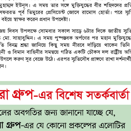
মুহাম্মদ ইউনূস। এ সময় তার সঙ্গে মুক্তিযুদ্ধের বীর শহিদদের প্রতি 
ফররত পূর্ব তিমুরের প্রেসিডেন্ট জোসে রামোস হোর্তা। পরে স্ম
্থী বইয়ে স্বাক্ষর করেন প্রধান উপদেষ্টা।
িজয় দিবস উপলক্ষে সোমবার সকাল সাড়ে ৬টার দিকে জাতীয় স্মৃ
রপতি মো. সাহাবুদ্দিন। এ সময় পুষ্পস্তবক অর্পণের পর মহান মুক্তিযুদ্
্রতি বিনম্র শ্রদ্ধা জানিয়ে কিছু সময় নীরবে দাঁড়িয়ে থাকেন তিন
িনী ও বিমান বাহিনীর সমন্বয়ে গঠিত একটি চৌকস দল রাষ্ট্রীয় অ
উগলে করুণ সুর বেজে উঠে। এরপর স্মৃতিসৌধ প্রাঙ্গণে রাখা দর্শনার্থ
ধান।