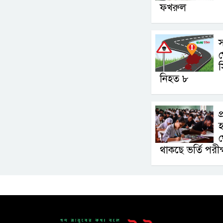
ফখরুল
স
স
নিহত ৮
প
হ
থ
থাকছে ভর্তি পরীক্