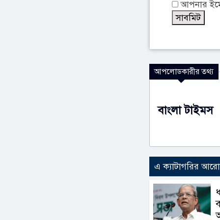
আপনার ইমেই
আপলোডকারীর তথ্য
বাংলা টাইমস
এ ক্যাটাগরির আর
ধ
ব
আ