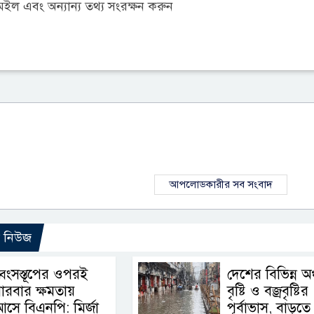
ল এবং অন্যান্য তথ্য সংরক্ষন করুন
আপলোডকারীর সব সংবাদ
ো নিউজ
্বংসস্তূপের ওপরই
দেশের বিভিন্ন অ
ারবার ক্ষমতায়
বৃষ্টি ও বজ্রবৃষ্টির
সে বিএনপি: মির্জা
পূর্বাভাস, বাড়তে