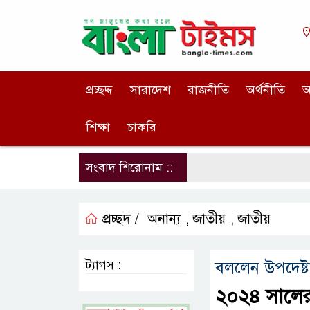
প্রচ্ছদ্দ
সারাদেশ
রাজনীতি
অর্থনীতি
আ
শিক্ষা
চাকরি
সংবাদ শিরোনাম ::
প্রচ্ছদ /
অনান্য
জাতীয়
জাতীয়
,
,
ট্যাগস :
বললেন উপদেষ্ট
২০২৪ সালের গ