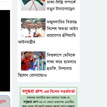
ঢাকা-দিল্লি সম্পর্কে
নতুন টানাপোড়েন
মজুদদারির বিরুদ্ধে
বিশেষ ক্ষমতা আইন
প্রয়োগের হুঁশিয়ারি
আইনমন্ত্রীর
বিশ্বকাপে মেসিকে
লক্ষ্য করে হামলার
হুমকি, নিশানায়
ছিলেন রোনাল্ডোও
প্রধানমন্ত্রীর প্রথম
চট্টগ্রাম সফর,
gle
উচ্ছ্বসিত