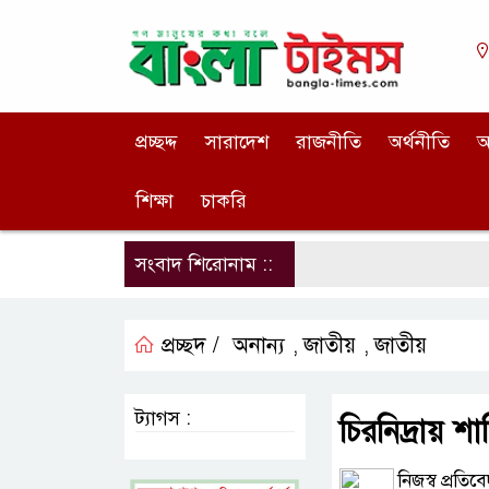
প্রচ্ছদ্দ
সারাদেশ
রাজনীতি
অর্থনীতি
আ
শিক্ষা
চাকরি
সংবাদ শিরোনাম ::
প্রচ্ছদ /
অনান্য
জাতীয়
জাতীয়
,
,
ট্যাগস :
চিরনিদ্রায় 
নিজস্ব প্রতিব