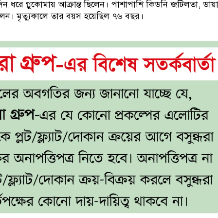
িন ধরে গ্লুকোমায় আক্রান্ত ছিলেন। পাশাপাশি কিডনি জটিলতা, ডায়
িলেন। মৃত্যুকালে তার বয়স হয়েছিল ৭৬ বছর।