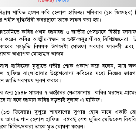
় চিরনিদ্রায় শায়িত হলেন কবি হেলাল হাফিজ। শনিবার (১৪ ডিসেম্বর)
 শহীদ বুদ্ধিজীবী কবরস্থানে তাকে দাফন করা হয়।
েমিতে কবির প্রথম জানাজা ও জাতীয় প্রেসক্লাবে দ্বিতীয় জানাজ
েদন করেন কবির আত্মীয়-স্বজন ও ভক্ত-অনুরাগীসহ বিশিষ্টজনেরা। উ
 সরকারের সংস্কৃতি বিষয়ক উপদেষ্টা মোস্তফা সরয়ার ফারুকী এবং
চালক অধ্যাপক মোহাম্মদ আজম।
 হেলাল হাফিজের মৃত্যুতে গভীর শোক প্রকাশ করে বলেন, মাত্র অল্
ল হাফিজ বাংলাভাষার উল্লেখযোগ্য কবিদের মধ‍্যে নিজের জায়
ান জাতি সবসময় স্মরণ করবে।
 জন্ম ১৯৪৮ সালের ৭ অক্টোবর নেত্রকোনায়। কবির মরদেহ গ্রামের
া হবে না বলে জানান কবির বড়ভাই দুলাল এ হাফিজ।
(১৩ ডিসেম্বর) দুপুরে শাহবাগের সুপার হোম নামে একটি হোস
ায় আঘাত পান হেলাল হাফিজ। বঙ্গবন্ধু শেখ মুজিব মেডিকেল বিশ্ববিদ
 হলে চিকিৎসকরা তাকে মৃত ঘোষণা করেন।