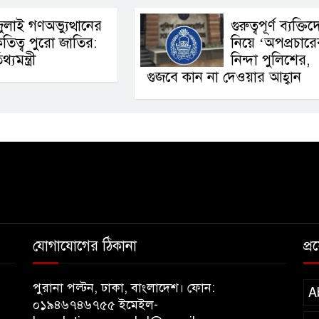
ুলাই গণঅভ্যুত্থানের
গুরুত্বপূর্ণ ব্যক্তি
ৃতিত্ব পুরো জাতির:
নিয়ে ‘অপপ্রচারে
থ্যমন্ত্রী
নিন্দা পুলিশের,
গুজবে কান না দেওয়ার আহ্বান
যোগাযোগের ঠিকানা
প্
পুরানা পল্টন, ঢাকা, বাংলাদেশ। ফোন:
A
০১৯৪৬৭৪৬৭৫৫ ইমেইল-