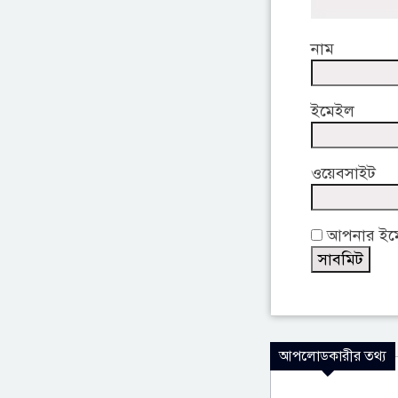
নাম
ইমেইল
ওয়েবসাইট
আপনার ইমেই
আপলোডকারীর তথ্য