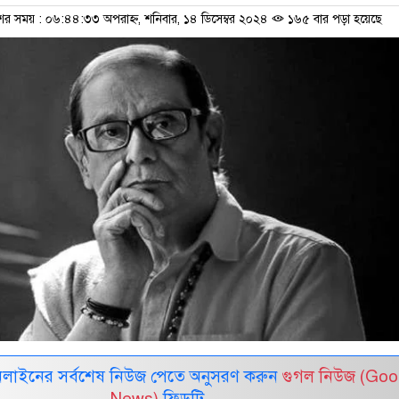
শের সময় : ০৬:৪৪:৩৩ অপরাহ্ন, শনিবার, ১৪ ডিসেম্বর ২০২৪
১৬৫ বার পড়া হয়েছে
নলাইনের সর্বশেষ নিউজ পেতে অনুসরণ করুন
গুগল নিউজ (Goo
News)
ফিডটি