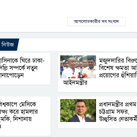
আপলোডকারীর সব সংবাদ
ো নিউজ
াসিনাকে ঘিরে ঢাকা-
মজুদদারির বিরুদ্
িল্লি সম্পর্কে নতুন
বিশেষ ক্ষমতা 
ানাপোড়েন
প্রয়োগের হুঁশিয়া
আইনমন্ত্রীর
িশ্বকাপে মেসিকে
প্রধানমন্ত্রীর প্রথম
ক্ষ্য করে হামলার
চট্টগ্রাম সফর,
ুমকি, নিশানায়
উচ্ছ্বসিত নেতাকর্ম
ও