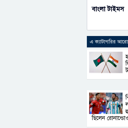
বাংলা টাইমস
এ ক্যাটাগরির আর
হ
দ
ট
ব
ল
হ
ছিলেন রোনাল্ডো