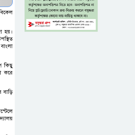
নেতাকর্মীরা
 বিকেল
জুলাই
গণঅভ্যুত্থানের
া হয়।
কৃতিত্ব পুরো জাতির:
পস্থিত
তথ্যমন্ত্রী
 বাংলা
গুরুত্বপূর্ণ ব্যক্তিদের
প কিছু
নিয়ে ‘অপপ্রচারের’
গা করে
নিন্দা পুলিশের,
গুজবে কান না দেওয়ার আহ্বান
 বাড়ি
শেখ হাসিনার দিল্লির
সংবাদ সম্মেলনের
্টেলে
্যালয়
সঙ্গে ভারত
সরকারের সম্পৃক্ততা নেই: জয়সোয়াল