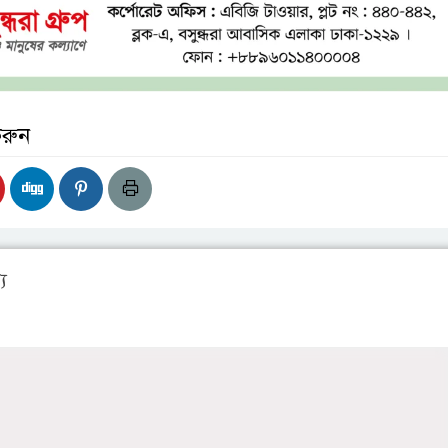
করুন
য