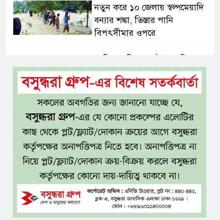
নতুন করে ১০ জেলায় স্বল্পমেয়াদি
বন্যার শঙ্কা, তিস্তার পানি
বিপৎসীমার ওপরে
আড়িয়াল বিলের পাঁচ প্রজাতির
দেশীয় মাছে মিলল মাইক্রোপ্লাস্টিক,
সবচেয়ে বেশি কই মাছে
সিলেটের সাবেক মন্ত্রী-এমপিদের
কেউ আত্মগোপনে, কেউ বিদেশে
দিল্লিতে শেখ হাসিনার সংবাদমাধ্যমে
বক্তব্যে তীব্র ক্ষোভ বাংলাদেশের
জামিনে থাকা অবস্থায় নির্বাচনী জয়,
রুখসার আহমেদকে ঘিরে বিতর্ক