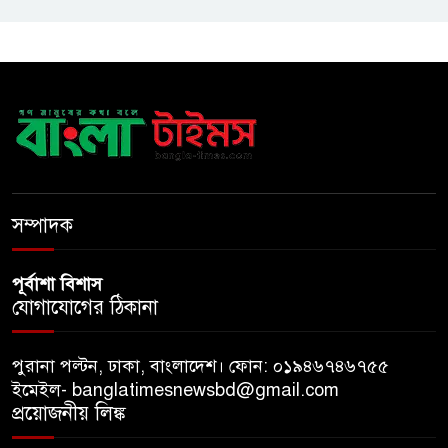
টাঙ্গাইলে বাতিঘর আদর্শ পাঠাগারের
ফ্রি ব্লাড গ্রুপিং ক্যাম্পেইন
বাংলাদেশে চালু হচ্ছে বিশ্বখ্যাত থাই
কফি চেইন ‘ক্যাফে আমাজন’
সম্পাদক
পূর্বাশা বিশাস
যোগাযোগের ঠিকানা
পুরানা পল্টন, ঢাকা, বাংলাদেশ। ফোন: ০১৯৪৬৭৪৬৭৫৫
ইমেইল- banglatimesnewsbd@gmail.com
প্রয়োজনীয় লিঙ্ক