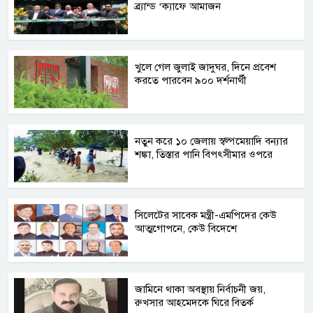
ব্র্যান্ড ‘ক্যাফে আমাজন
খুলে গেল জুলাই জাদুঘর, দিনে প্রবেশ
করতে পারবেন ৯০০ দর্শনার্থী
নতুন করে ১০ জেলায় স্বল্পমেয়াদি বন্যার
শঙ্কা, তিস্তার পানি বিপৎসীমার ওপরে
সিলেটের সাবেক মন্ত্রী-এমপিদের কেউ
আত্মগোপনে, কেউ বিদেশে
জামিনে থাকা অবস্থায় নির্বাচনী জয়,
রুখসার আহমেদকে ঘিরে বিতর্ক