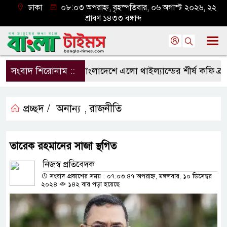
ঢাকা
০৮:০৩ অপরাহ্ন, বৃহস্পতিবার, ০৬ অগাস্ট ২০২৬, ২২
শ্রাবণ ১৪৩৩ বঙ্গাব্দ
সংবাদ শিরোনাম ::
বাংলাদেশে এলো থাইল্যান্ডের শীর্ষ কফি ব্র্যান্
প্রচ্ছদ /
অনান্য
রাজনীতি
,
তারেক রহমানের সাজা স্থগিত
নিজস্ব প্রতিবেদক
সংবাদ প্রকাশের সময় : ০৭:০৩:৪৭ অপরাহ্ন, মঙ্গলবার, ১০ ডিসেম্বর
২০২৪
১৪২ বার পড়া হয়েছে