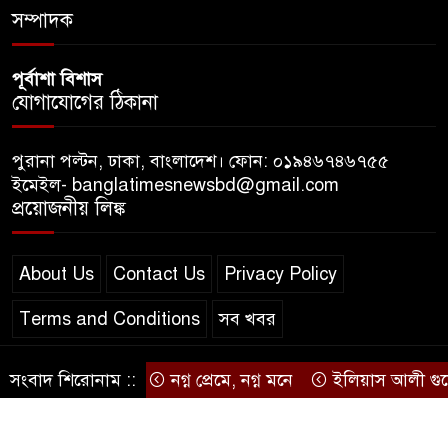
ডিজিটাল প্ল্যাটফর্ম কীভাবে বদলে
সম্পাদক
দিচ্ছে রাজনীতি?
পূর্বাশা বিশাস
যোগাযোগের ঠিকানা
পুরানা পল্টন, ঢাকা, বাংলাদেশ। ফোন: ০১৯৪৬৭৪৬৭৫৫
ইমেইল- banglatimesnewsbd@gmail.com
প্রয়োজনীয় লিঙ্ক
About Us
Contact Us
Privacy Policy
Terms and Conditions
সব খবর
সংবাদ শিরোনাম ::
নগ্ন প্রেমে, নগ্ন মনে
ইলিয়াস আলী গুমের ঘটন
© স্বত্ব বাংলা-টাইমস ২০২০-২০২৪