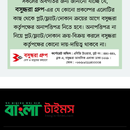
ধলেশ্বরী থেকে অবৈধ বালু উত্তোলন,
হুমকিতে শামসুল হক সেতু
বঙ্গভবনের নতুন বাসিন্দা কি মির্জা
ফখরুল? বিএনপিতে জোর
আলোচনা, সিদ্ধান্ত নেবেন তারেক
রহমান
নদীদূষণ রোধে সমন্বিত ও কঠোর
পদক্ষেপের নির্দেশ প্রধানমন্ত্রীর
বাংলাদেশে এলো থাইল্যান্ডের শীর্ষ
কফি ব্র্যান্ড ‘ক্যাফে আমাজন