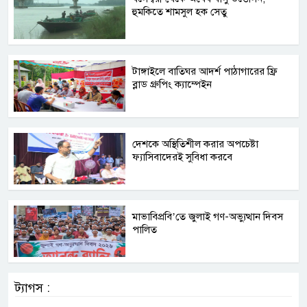
হুমকিতে শামসুল হক সেতু
টাঙ্গাইলে বাতিঘর আদর্শ পাঠাগারের ফ্রি
ব্লাড গ্রুপিং ক্যাম্পেইন
দেশকে অস্থিতিশীল করার অপচেষ্টা
ফ্যাসিবাদেরই সুবিধা করবে
মাভাবিপ্রবি’তে জুলাই গণ-অভ্যুত্থান দিবস
পালিত
ট্যাগস :