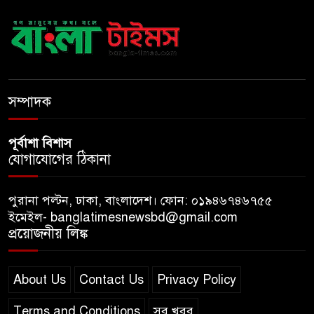
সেনাসদস্য হাফিজুর রহমানকে
পুনরায় গ্রেপ্তার
হাসিনাকে ঘিরে ঢাকা-দিল্লি সম্পর্কে
নতুন টানাপোড়েন
সম্পাদক
পূর্বাশা বিশাস
যোগাযোগের ঠিকানা
পুরানা পল্টন, ঢাকা, বাংলাদেশ। ফোন: ০১৯৪৬৭৪৬৭৫৫
ইমেইল- banglatimesnewsbd@gmail.com
প্রয়োজনীয় লিঙ্ক
About Us
Contact Us
Privacy Policy
Terms and Conditions
সব খবর