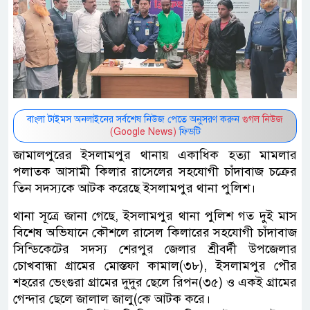
বাংলা টাইমস অনলাইনের সর্বশেষ নিউজ পেতে অনুসরণ করুন
গুগল নিউজ
(Google News)
ফিডটি
জামালপুরের ইসলামপুর থানায় একাধিক হত্যা মামলার
পলাতক আসামী কিলার রাসেলের সহযোগী চাঁদাবাজ চক্রের
তিন সদস্যকে আটক করেছে ইসলামপুর থানা পুলিশ।
থানা সূত্রে জানা গেছে, ইসলামপুর থানা পুলিশ গত দুই মাস
বিশেষ অভিযানে কৌশলে রাসেল কিলারের সহযোগী চাঁদাবাজ
সিন্ডিকেটের সদস্য শেরপুর জেলার শ্রীবর্দী উপজেলার
চোখবান্ধা গ্রামের মোস্তফা কামাল(৩৮), ইসলামপুর পৌর
শহরের ভেংগুরা গ্রামের দুদুর ছেলে রিপন(৩৫) ও একই গ্রামের
গেন্দার ছেলে জালাল জালু(কে আটক করে।