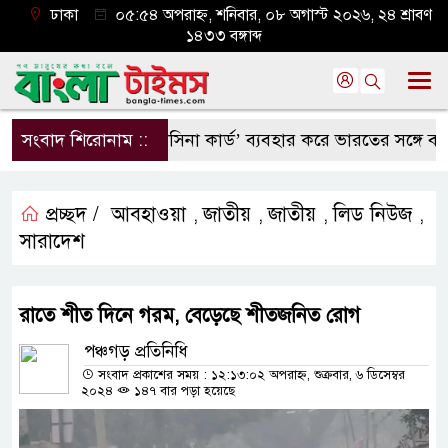
ঢাকা
০৫:৫৪ অপরাহ্ন, শনিবার, ০৮ অগাস্ট ২০২৬, ২৪ শ্রাবণ
১৪৩৩ বঙ্গাব্দ
সংবাদ শিরোনাম ::
‘হাসিনা কার্ড’ ব্যবহার করে ভারতের সঙ্গে বন্ধুত্বপূর্ণ সম্
প্রচ্ছদ /
আবহাওয়া
জাতীয়
জাতীয়
লিড নিউজ
,
,
,
,
সারাদেশ
রাতে শীত দিনে গরম, বেড়েছে শীতজনিত রোগ
পঞ্চগড় প্রতিনিধি
সংবাদ প্রকাশের সময় : ১২:১৩:০২ অপরাহ্ন, শুক্রবার, ৬ ডিসেম্বর
২০২৪
১৪৭ বার পড়া হয়েছে