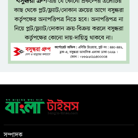
সেনাসদস্য হাফিজুর রহমানকে
পুনরায় গ্রেপ্তার
হাসিনাকে ঘিরে ঢাকা-দিল্লি সম্পর্কে
নতুন টানাপোড়েন
মজুদদারির বিরুদ্ধে বিশেষ ক্ষমতা
আইন প্রয়োগের হুঁশিয়ারি আইনমন্ত্রীর
বিশ্বকাপে মেসিকে লক্ষ্য করে
হামলার হুমকি, নিশানায় ছিলেন
রোনাল্ডোও
প্রধানমন্ত্রীর প্রথম চট্টগ্রাম সফর,
উচ্ছ্বসিত নেতাকর্মীরা
সম্পাদক