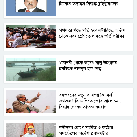
হিসেবে তদন্তের সিদ্ধান্ত ট্রাইব্যুনালের
প্রথম শ্রেণিতে ভর্তি হবে লটারিতে, দ্বিতীয়
থেকে নবম শ্রেণিতে থাকছে ভর্তি পরীক্ষা
ধলেশ্বরী থেকে অবৈধ বালু উত্তোলন,
হুমকিতে শামসুল হক সেতু
বঙ্গভবনের নতুন বাসিন্দা কি মির্জা
ফখরুল? বিএনপিতে জোর আলোচনা,
সিদ্ধান্ত নেবেন তারেক রহমান
নদীদূষণ রোধে সমন্বিত ও কঠোর
পদক্ষেপের নির্দেশ প্রধানমন্ত্রীর