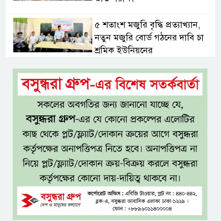
৫ শতাংশ মজুরি বৃদ্ধি প্রত্যাখ্যান,
নতুন মজুরি বোর্ড গঠনের দাবি চা
শ্রমিক ইউনিয়নের
টাঙ্গাইল জেলা পরিষদের উদ্যোগে
২৩ লাখ টাকার আর্থিক অনুদানের
চেক বিতরণ
ধলেশ্বরী থেকে অবৈধ বালু উত্তোলন,
হুমকিতে শামসুল হক সেতু
বঙ্গভবনের নতুন বাসিন্দা কি মির্জা
ফখরুল? বিএনপিতে জোর
আলোচনা, সিদ্ধান্ত নেবেন তারেক
রহমান