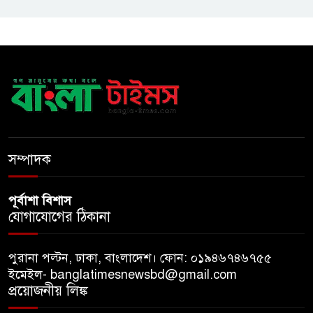
নদীদূষণ রোধে সমন্বিত ও কঠোর
পদক্ষেপের নির্দেশ প্রধানমন্ত্রীর
বাংলাদেশে এলো থাইল্যান্ডের শীর্ষ
কফি ব্র্যান্ড ‘ক্যাফে আমাজন
ডিজিটাল প্ল্যাটফর্ম কীভাবে বদলে
সম্পাদক
দিচ্ছে রাজনীতি?
পূর্বাশা বিশাস
যোগাযোগের ঠিকানা
পুরানা পল্টন, ঢাকা, বাংলাদেশ। ফোন: ০১৯৪৬৭৪৬৭৫৫
ইমেইল- banglatimesnewsbd@gmail.com
প্রয়োজনীয় লিঙ্ক