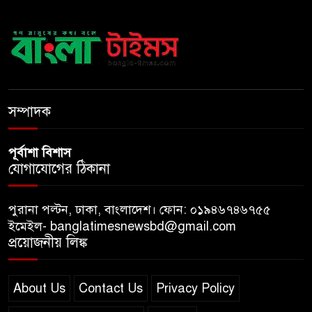
হাত-পা বাঁধা—যশোরে রহস্যজনক
মৃত্যু
মাকে খুঁজতে এসে মিলল পলিথিনে
মোড়ানো মরদেহ, মেলেনি মাথা ও
পা
সম্পাদক
পূর্বাশা বিশাস
যোগাযোগের ঠিকানা
পুরানা পল্টন, ঢাকা, বাংলাদেশ। ফোন: ০১৯৪৬৭৪৬৭৫৫
ইমেইল- banglatimesnewsbd@gmail.com
প্রয়োজনীয় লিঙ্ক
About Us
Contact Us
Privacy Policy