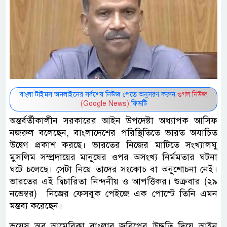
বাংলা টাইমস অনলাইনের সর্বশেষ নিউজ পেতে অনুসরণ করুন
গুগল নিউজ
(Google News)
ফিডটি
অন্তর্বর্তীকালীন সরকারের আইন উপদেষ্টা অধ্যাপক আসিফ
নজরুল বলেছেন, বাংলাদেশের পরিস্থিতিতে ভারত অযাচিত
উদ্বেগ প্রকাশ করছে। ভারতের নিজের মাটিতে সংখ্যালঘু
মুসলিম সম্প্রদায়ের মানুষের ওপর অসংখ্য নির্মমতার ঘটনা
ঘটে চলেছে। সেটা নিয়ে তাদের সংকোচ বা অনুশোচনা নেই।
ভারতের এই দ্বিচারিতা নিন্দনীয় ও আপত্তিকর। শুক্রবার (২৯
নভেম্বর) নিজের ফেসবুক পেইজে এক পোস্টে তিনি এমন
মন্তব্য করেছেন।
ভয়েস অব আমেরিকা বাংলার জরিপের উদ্ধৃতি দিয়ে আইন