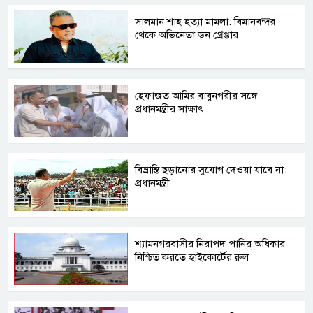
সালমান শাহ হত্যা মামলা: বিমানবন্দর
থেকে অভিনেতা ডন গ্রেপ্তার
হেফাজত আমির বাবুনগরীর সঙ্গে
প্রধানমন্ত্রীর সাক্ষাৎ
বিভ্রান্তি ছড়ানোর সুযোগ দেওয়া যাবে না:
প্রধানমন্ত্রী
শ্যামনগরবাসীর নিরাপদ পানির অধিকার
নিশ্চিত করতে হাইকোর্টের রুল