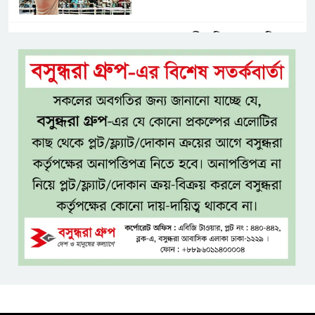
শ্যামনগরবাসীর নিরাপদ পানির
অধিকার নিশ্চিত করতে হাইকোর্টের
রুল
জামায়াতের প্রদর্শনীতে মুক্তিযুদ্ধ
আছে, নেই জামায়াত
জঙ্গল ছেড়ে লোকালয়ে বিষধর সাপ,
খাদ্যসংকট ও সংকুচিত আবাসস্থলই
কি কারণ?
এসএসসি ও সমমানের ফল
সোমবার, জানা যাবে ৩ উপায়ে
একই খাটে মা-ছেলের লাশ, শিশুর