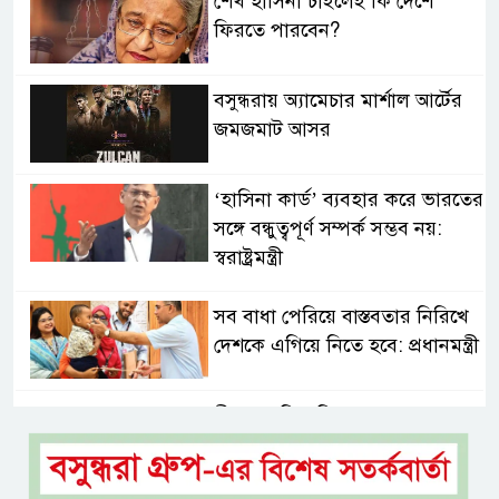
শেখ হাসিনা চাইলেই কি দেশে
ফিরতে পারবেন?
বসুন্ধরায় অ্যামেচার মার্শাল আর্টের
জমজমাট আসর
‘হাসিনা কার্ড’ ব্যবহার করে ভারতের
সঙ্গে বন্ধুত্বপূর্ণ সম্পর্ক সম্ভব নয়:
স্বরাষ্ট্রমন্ত্রী
সব বাধা পেরিয়ে বাস্তবতার নিরিখে
দেশকে এগিয়ে নিতে হবে: প্রধানমন্ত্রী
নীরবে এতিম শিশুদের পাশে সায়েম
সোবহান আনভীর