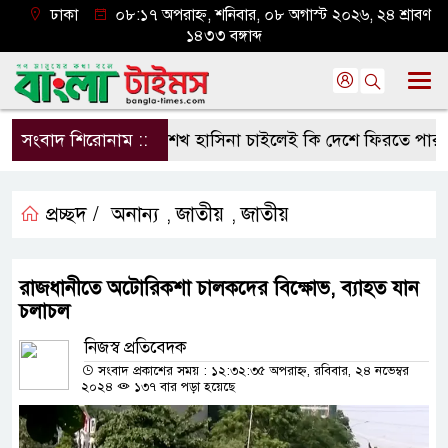
ঢাকা
০৮:১৭ অপরাহ্ন, শনিবার, ০৮ অগাস্ট ২০২৬, ২৪ শ্রাবণ
১৪৩৩ বঙ্গাব্দ
সংবাদ শিরোনাম ::
শেখ হাসিনা চাইলেই কি দেশে ফিরতে পারবেন?
প্রচ্ছদ /
অনান্য
জাতীয়
জাতীয়
,
,
রাজধানীতে অটোরিকশা চালকদের বিক্ষোভ, ব্যাহত যান
চলাচল
নিজস্ব প্রতিবেদক
সংবাদ প্রকাশের সময় : ১২:৩২:৩৫ অপরাহ্ন, রবিবার, ২৪ নভেম্বর
২০২৪
১৩৭ বার পড়া হয়েছে