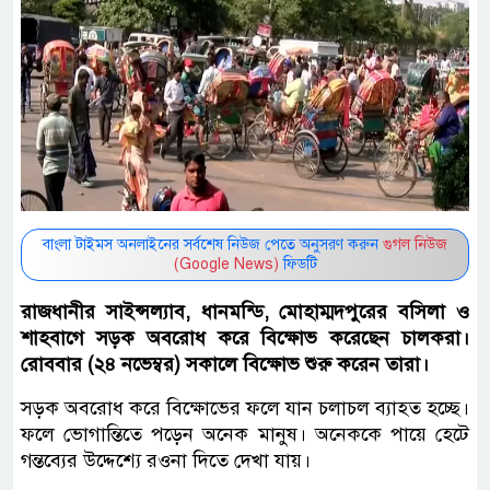
বাংলা টাইমস অনলাইনের সর্বশেষ নিউজ পেতে অনুসরণ করুন
গুগল নিউজ
(Google News)
ফিডটি
রাজধানীর সাইন্সল্যাব, ধানমন্ডি, মোহাম্মদপুরের বসিলা ও
শাহবাগে সড়ক অবরোধ করে বিক্ষোভ করেছেন চালকরা।
রোববার (২৪ নভেম্বর) সকালে বিক্ষোভ শুরু করেন তারা।
সড়ক অবরোধ করে বিক্ষোভের ফলে যান চলাচল ব্যাহত হচ্ছে।
ফলে ভোগান্তিতে পড়েন অনেক মানুষ। অনেককে পায়ে হেটে
গন্তব্যের উদ্দেশ্যে রওনা দিতে দেখা যায়।