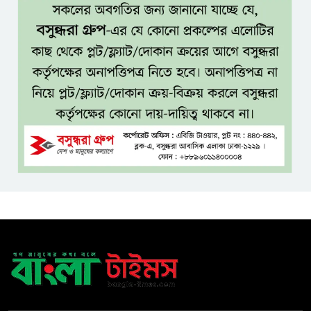
সেবার মানসিকতা ছাড়া
চিকিৎসাব্যবস্থার মানোন্নয়ন সম্ভব
নয়: প্রধানমন্ত্রী
বিদ্যুৎ-জ্বালানি নিয়ে অস্থিতিশীলতা
সৃষ্টিতে সক্রিয় চক্র: প্রধানমন্ত্রী
তনু হত্যা মামলায় সাবেক
সেনাসদস্য হাফিজুর রহমানকে
পুনরায় গ্রেপ্তার
হাসিনাকে ঘিরে ঢাকা-দিল্লি সম্পর্কে
নতুন টানাপোড়েন
মজুদদারির বিরুদ্ধে বিশেষ ক্ষমতা
আইন প্রয়োগের হুঁশিয়ারি আইনমন্ত্রীর