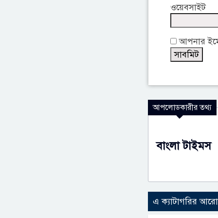
ওয়েবসাইট
আপনার ইমেই
আপলোডকারীর তথ্য
বাংলা টাইমস
এ ক্যাটাগরির আর