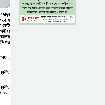
মাইক্রোপ্লাস্টিক, সবচেয়ে বেশি কই
মাছে
 এছাড়া
ংস্কার
সিলেটের সাবেক
ে ভোট
মন্ত্রী-এমপিদের কেউ
্রহীরা
আত্মগোপনে, কেউ
 তাদের
বিদেশে
ন্সিলর
দিল্লিতে শেখ
 মেয়র,
হাসিনার
সংবাদমাধ্যমে
্থানীয়
বক্তব্যে তীব্র ক্ষোভ বাংলাদেশের
জামিনে থাকা
্থানীয়
অবস্থায় নির্বাচনী
র জন্য
জয়, রুখসার