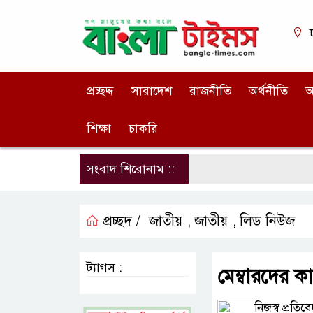
প্রচ্ছদ্দ
সারাদেশ
রাজনীতি
অর্থনীতি
আ
শিক্ষা
চাকরি
সংবাদ শিরোনাম ::
প্রচ্ছদ /
জাতীয়
জাতীয়
লিড নিউজ
,
,
ট্যাগস :
মেম্বারদের ক
নিজস্ব প্রতিব