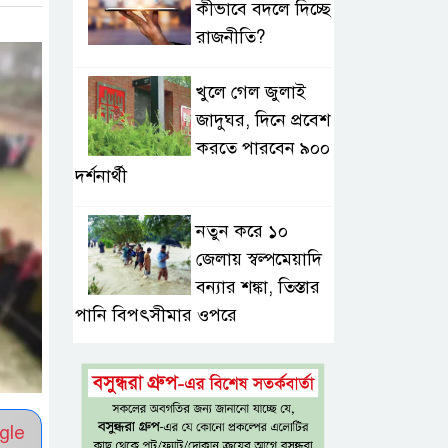
কীভাবে বদলে দিচ্ছে
রাজনীতি?
খুলে গেল জুলাই
জাদুঘর, দিনে প্রবেশ
করতে পারবেন ৯০০
দর্শনার্থী
নতুন করে ১০
জেলায় স্বল্পমেয়াদি
বন্যার শঙ্কা, তিস্তার
পানি বিপৎসীমার ওপরে
আড়িয়াল বিলের
পাঁচ প্রজাতির দেশীয়
মাছে মিলল
gle