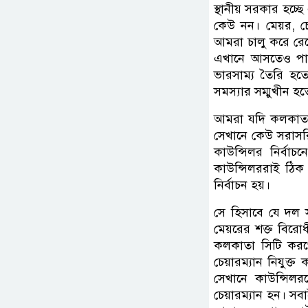
স্থানীয় সরকার হচ্ছে
কেউ নন। মেয়র, চে
আমরা চালু করে রে
এখানে আসতেও পার
ভারসাম্য তৈরি হ
সমস্যার সম্মুখীন হত
আমরা যদি কলকাতা 
সেখানে কেউ সরাসরি
কাউন্সিলর নির্বাচ
কাউন্সিলররাই ঠিক
নির্বাচন হয়।
সে হিসাবে যে দল 
মেয়রের শক্ত বিরোধ
কলকাতা সিটি করপ
চেয়ারম্যান নিযুক
সেখানে কাউন্সিলরদ
চেয়ারম্যান হন। সবাই