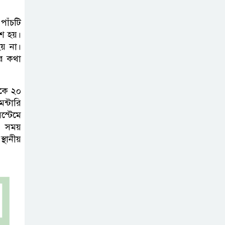
পাঁচটি
শে হয়।
য় না।
ের কথা
েকে ২০
ন্টারি
স্টেমে
। সময়
্থানীয়