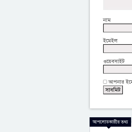
নাম
ইমেইল
ওয়েবসাইট
আপনার ইমেই
আপলোডকারীর তথ্য