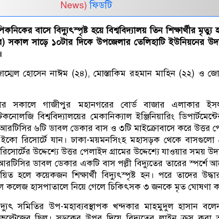
News)
ফিডটি
িকনিকের বাসে বিদ্যুৎস্পৃষ্ট হয়ে বিশ্ববিদ্যালয় তিন শিক্ষার্থীর মৃত্যু
বর) সকাল সাড়ে ১০টার দিকে উপজেলার তেলিহাটি ইউনিয়নের উদ
।
ম্মেল হোসেন নাঈম (২৪), মোস্তাকিম রহমান মাহিন (২২) ও জ
বার সকালে গাজীপুর মহানগরের বোর্ড বাজার এলাকার ইস
কনোলজি বিশ্ববিদ্যালয়ের মেকানিক্যাল ইঞ্জিনিয়ারিং ডিপার্টমেন্টের
 বিআরটিসির ৬টি ডাবল ডেকার বাস ও ৩টি মাইক্রোবাসে করে উত্তর 
া ইকো রিসোর্টে যান। ঢাকা-ময়মনসিংহ মহাসড়ক থেকে বাসগুলো গ
সোর্টের উদ্দেশ্যে উত্তর পেলাইদ গ্রামের উদ্দেশ্যে যাওয়ার সময় উ
আরটিসির ডাবল ডেকার একটি বাস পল্লী বিদ্যুতের তারের স্পর্শে 
য়িত হলে কয়েকজন শিক্ষার্থী বিদ্যুৎস্পৃষ্ট হন। পরে তাদের উদ্ধ
ল কলেজ হাসপাতালে নিয়ে গেলে চিকিৎসক ৩ জনকে মৃত ঘোষণা 
দ্যুৎ সমিতির উপ-মহাব্যবস্থাপক খন্দকার মাহমুদুল হাসান বল
েল্টেজের ছিল। সড়কের উপর দিয়ে বিদ্যুতের লাইন ক্রস করা অ