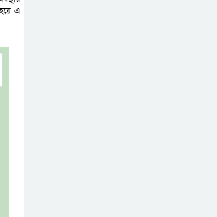
 হয়ে এ
নদীদূষণ রোধে
সমন্বিত ও কঠোর
পদক্ষেপের নির্দেশ
প্রধানমন্ত্রীর
বাংলাদেশে এলো
থাইল্যান্ডের শীর্ষ
কফি ব্র্যান্ড ‘ক্যাফে
আমাজন
ডিজিটাল প্ল্যাটফর্ম
কীভাবে বদলে দিচ্ছে
রাজনীতি?