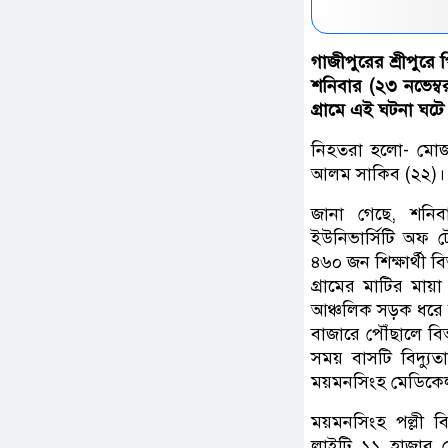
গাজীপুরের শ্রীপুরে প
শনিবার (২৩ নভেম্
গ্রামে এই ঘটনা ঘটে
নিহতরা হলো- মোজা
আলম সাকিব (২২)।
জানা গেছে, শনি
ইউনিভার্সিটি অফ টে
৪৬০ জন শিক্ষার্থী
গ্রামের মাটির মায়
আঞ্চলিক সড়ক ধরে রি
বাজারে পৌঁছালে বি
সময় বাসটি বিদ্যুতা
ময়মনসিংহ মেডিকে
ময়মনসিংহ পল্লী বি
লাইটি ১১ হাজার ভ