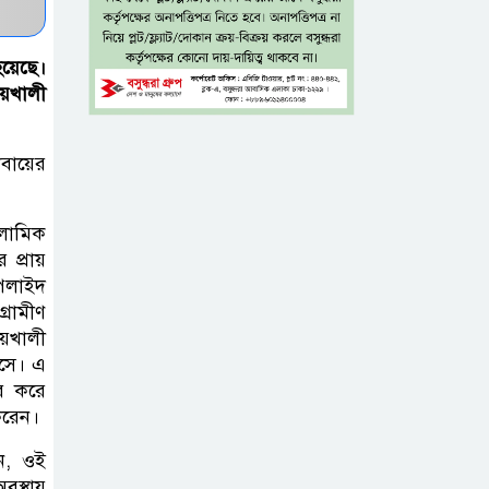
টাঙ্গাইল জেলা
 হয়েছে।
পরিষদের উদ্যোগে
য়খালী
২৩ লাখ টাকার
আর্থিক অনুদানের চেক বিতরণ
োবায়ের
ধলেশ্বরী থেকে
লামিক
অবৈধ বালু
 প্রায়
উত্তোলন, হুমকিতে
পেলাইদ
শামসুল হক সেতু
্রামীণ
দয়খালী
বঙ্গভবনের নতুন
আসে। এ
বাসিন্দা কি মির্জা
ার করে
করেন।
ফখরুল? বিএনপিতে
জোর আলোচনা, সিদ্ধান্ত নেবেন তারেক
েন, ওই
রহমান
বস্থায়