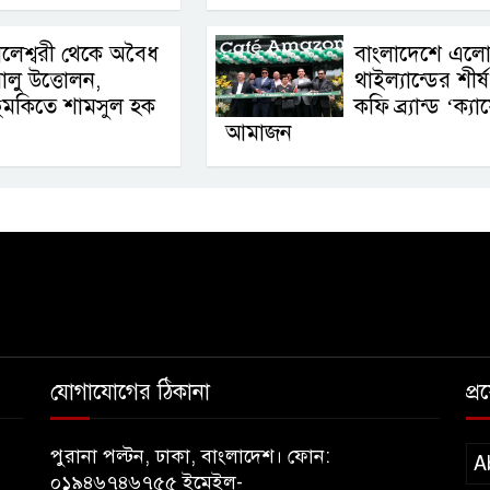
লেশ্বরী থেকে অবৈধ
বাংলাদেশে এল
ালু উত্তোলন,
থাইল্যান্ডের শীর্ষ
ুমকিতে শামসুল হক
কফি ব্র্যান্ড ‘ক্যা
আমাজন
যোগাযোগের ঠিকানা
প্
পুরানা পল্টন, ঢাকা, বাংলাদেশ। ফোন:
A
০১৯৪৬৭৪৬৭৫৫ ইমেইল-