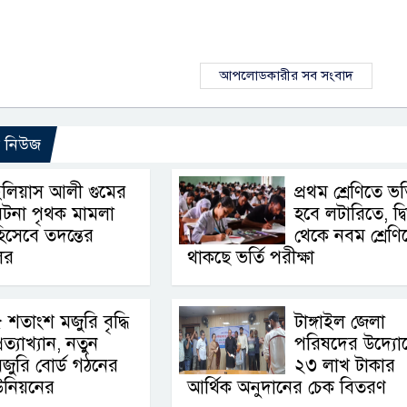
আপলোডকারীর সব সংবাদ
ো নিউজ
লিয়াস আলী গুমের
প্রথম শ্রেণিতে ভর্
টনা পৃথক মামলা
হবে লটারিতে, দ্বি
িসেবে তদন্তের
থেকে নবম শ্রেণি
লের
থাকছে ভর্তি পরীক্ষা
 শতাংশ মজুরি বৃদ্ধি
টাঙ্গাইল জেলা
্রত্যাখ্যান, নতুন
পরিষদের উদ্যো
জুরি বোর্ড গঠনের
২৩ লাখ টাকার
উনিয়নের
আর্থিক অনুদানের চেক বিতরণ