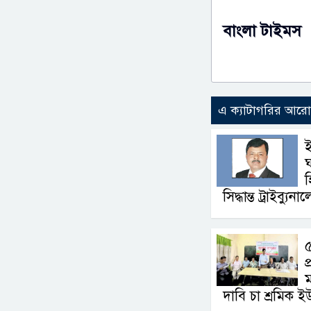
বাংলা টাইমস
এ ক্যাটাগরির আর
ই
ঘ
হ
সিদ্ধান্ত ট্রাইব্যুনা
৫
প
ম
দাবি চা শ্রমিক ই