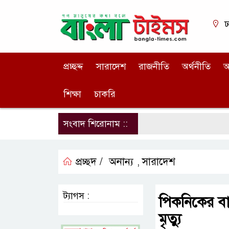
ঢ
প্রচ্ছদ্দ
সারাদেশ
রাজনীতি
অর্থনীতি
আ
শিক্ষা
চাকরি
সংবাদ শিরোনাম ::
প্রচ্ছদ /
অনান্য
সারাদেশ
,
ট্যাগস :
পিকনিকের বাসে 
মৃত্যু