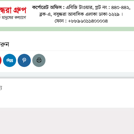
করুন
য