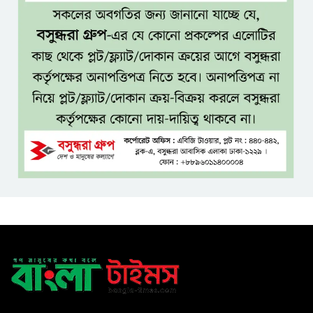
টাঙ্গাইলে নিহত ১৪ বাস-মিনিবাস
মালিকের পরিবারকে আর্থিক অনুদান
ও সম্মাননা
সাড়ে ৩ হাজার এতিম ও
মাদরাসাশিক্ষার্থীর খাবারের
আয়োজন করলেন প্রতিমন্ত্রী টুকু
অপ-সাংবাদিকতা পরিহার করে
দায়িত্বশীল ভূমিকা রাখতে হবে
ঢাবি নিয়ে মন্তব্য: ব্যারিস্টার ফুয়াদের
কাছে শত কোটি টাকা ক্ষতিপূরণ
দাবি