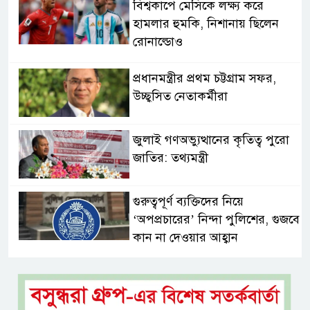
বিশ্বকাপে মেসিকে লক্ষ্য করে
হামলার হুমকি, নিশানায় ছিলেন
রোনাল্ডোও
প্রধানমন্ত্রীর প্রথম চট্টগ্রাম সফর,
উচ্ছ্বসিত নেতাকর্মীরা
জুলাই গণঅভ্যুত্থানের কৃতিত্ব পুরো
জাতির: তথ্যমন্ত্রী
গুরুত্বপূর্ণ ব্যক্তিদের নিয়ে
‘অপপ্রচারের’ নিন্দা পুলিশের, গুজবে
কান না দেওয়ার আহ্বান
শেখ হাসিনার দিল্লির সংবাদ
সম্মেলনের সঙ্গে ভারত সরকারের
সম্পৃক্ততা নেই: জয়সোয়াল