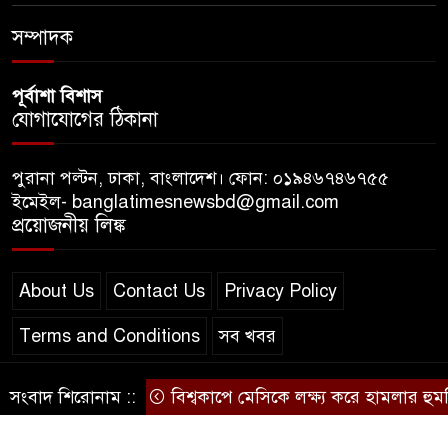
ধ্বংসস্তূপের ওপরই বারবার ক্ষমতায়
আসে বিএনপি: মির্জা ফখরুল
সম্পাদক
পূর্বাশা বিশাস
যোগাযোগের ঠিকানা
পুরানা পল্টন, ঢাকা, বাংলাদেশ। ফোন: ০১৯৪৬৭৪৬৭৫৫
ইমেইল- banglatimesnewsbd@gmail.com
প্রয়োজনীয় লিঙ্ক
About Us
Contact Us
Privacy Policy
Terms and Conditions
সব খবর
সংবাদ শিরোনাম ::
বিশ্বকাপে মেসিকে লক্ষ্য করে হামলার হুমকি, 
© স্বত্ব বাংলা-টাইমস ২০২০-২০২৪