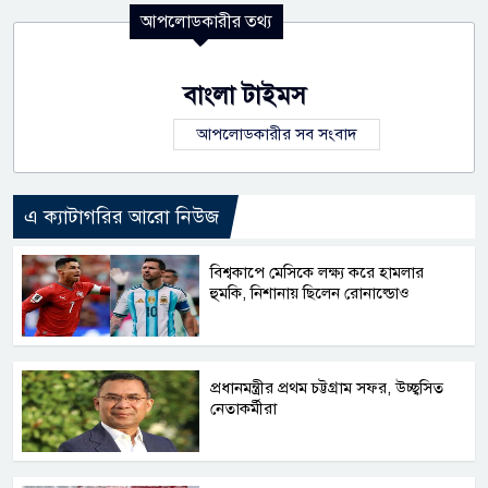
আপলোডকারীর তথ্য
বাংলা টাইমস
আপলোডকারীর সব সংবাদ
এ ক্যাটাগরির আরো নিউজ
বিশ্বকাপে মেসিকে লক্ষ্য করে হামলার
হুমকি, নিশানায় ছিলেন রোনাল্ডোও
প্রধানমন্ত্রীর প্রথম চট্টগ্রাম সফর, উচ্ছ্বসিত
নেতাকর্মীরা