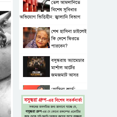
তেল আমদানিতে
বিশেষ সুবিধার
অভিযোগ ভিত্তিহীন: জ্বালানি বিভাগ
শেখ হাসিনা চাইলেই
কি দেশে ফিরতে
পারবেন?
বসুন্ধরায় অ্যামেচার
মার্শাল আর্টের
জমজমাট আসর
‘হাসিনা কার্ড’
ব্যবহার করে
ভারতের সঙ্গে
বন্ধুত্বপূর্ণ সম্পর্ক সম্ভব নয়: স্বরাষ্ট্রমন্ত্রী