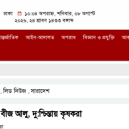
ঢাকা
১০:০৪ অপরাহ্ন, শনিবার, ০৮ অগাস্ট
২০২৬, ২৪ শ্রাবণ ১৪৩৩ বঙ্গাব্দ
ন্তর্জাতিক
আইন-আদালত
অপরাধ
বিজ্ঞান ও প্রযুক্তি
আব
লিড নিউজ
সারাদেশ
,
,
ীজ আলু, দু:শ্চিন্তায় কৃষকরা
রো