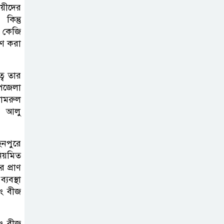
ায়ীদের
িন্তু
ি কেজি
রণ করা
বে তার
পজেলা
ামরুল
, আলু
নপুরে
িয়মিত
 প্রাণ
যবস্থা
বং বীজ
বং বীজ