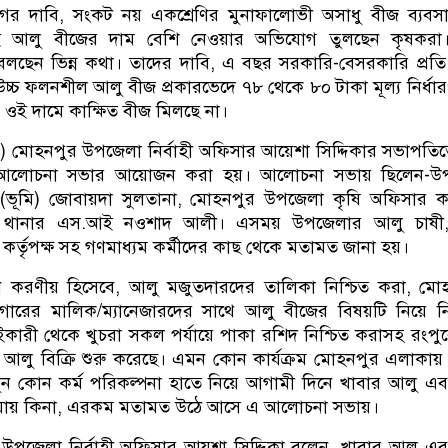
গের দাবি, সংকট নয় একশ্রেণির মুনাফালোভী অসাধু বীজ ব্যবস
 আলু বীজের দাম বেশি নেওয়ার অভিযোগ তুলছেন কৃষকরা। ক
বলছেন ভিন্ন কথা। তাদের দাবি, এ বছর সরকারি-বেসরকারি প্রত
 উচ্চ ফলনশীল আলু বীজ প্রকারভেদে ৭৮ থেকে ৮০ টাকা মূল্য নির্ধা
রে ওই দামে কাক্ষিত বীজ মিলছে না।
র) মোহনপুর উপজেলা নির্বাহী অফিসার আয়েশা সিদ্দিকার সভাপতিত্
এ আলোচনা সভার আয়োজন করা হয়। আলোচনা সভায় ছিলেন-উ
(ভূমি) জোবায়দা সুলতানা, মোহনপুর উপজেলা কৃষি অফিসার ক
র থানার এস.আই নওশাদ আলী। এসময় উপজেলার আলু চাষী
কর্তৃপক্ষ সহ গণমাধ্যম কর্মীদের কাছ থেকে মতামত জানা হয়।
 করণীয় হিসেবে, আলু মজুতদারদের তালিকা নিশ্চিত করা, মোহ
গারের মালিক/ম্যানেজারদের সাথে আলু বীজের বিষয়টি নিয়ে ন
ারী থেকে খুচরা সকল পর্যায়ে পাকা রশিদ নিশ্চিত করাসহ রংপুরে
 আলু বিক্রি শুরু করেছে। এমন কোন কার্যক্রম মোহনপুর এলাকায় ব্
ুন কোন কর্ম পরিকল্পনা হাতে নিয়ে আগামী দিনে খাবার আলু এ
যায় কিনা, এরকম মতামত উঠে আসে এ আলোচনা সভায়।
উপজেলা নির্বাহী অফিসার আয়শা সিদ্দিকা বলেন, খাবার আলু এ