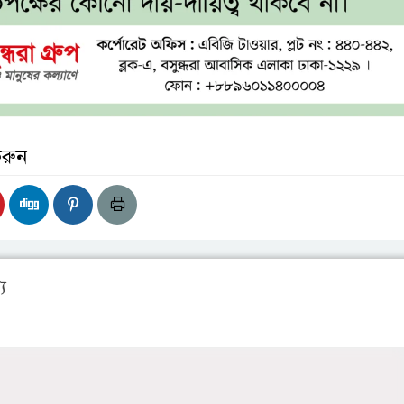
করুন
য