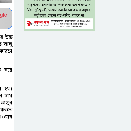
সব বাধা পেরিয়ে
gle
বাস্তবতার নিরিখে
দেশকে এগিয়ে নিতে
হবে: প্রধানমন্ত্রী
র উচ্চ
িত আলু
নীরবে এতিম
 কারণে
শিশুদের পাশে
সায়েম সোবহান
ন করে
আনভীর
ন হয়।
সেবার মানসিকতা
ুর দাম
ছাড়া
 আলুর
চিকিৎসাব্যবস্থার
ন করতে
মানোন্নয়ন সম্ভব নয়: প্রধানমন্ত্রী
যাওয়ার