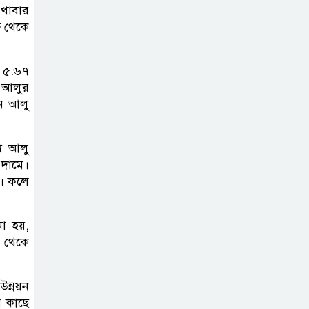
বিদ্যুৎ-জ্বালানি নিয়ে
 খাবার
অস্থিতিশীলতা
ু থেকে
সৃষ্টিতে সক্রিয় চক্র:
প্রধানমন্ত্রী
ল ৫.৬৭
জ আলুর
তনু হত্যা মামলায়
েন আলু
সাবেক সেনাসদস্য
হাফিজুর রহমানকে
ে আলু
পুনরায় গ্রেপ্তার
 দামে।
ে। ফলে
হাসিনাকে ঘিরে
ঢাকা-দিল্লি সম্পর্কে
না হয়,
নতুন টানাপোড়েন
 থেকে
উন্নয়ন
র কাছে