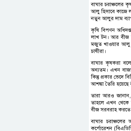
বাঘার চরাঞ্চলের ক
আলু হিসাবে কাজে ল
নতুন আলুর দাম ব্য
কৃষি বিপণন অধিদপ্
লাখ টন। আর বীজ আ
মজুত খাওয়ার আলু 
চাষীরা।
বাঘার কৃষকরা বল
অন্যতম। এখন বাজার
কিন্তু প্রকার ভেদে
আশঙ্কা তৈরি হয়েছে
তারা আরও জানান, 
তাহলে এখন থেকে 
বীজ সরবরাহ করতে 
বাঘার চরাঞ্চলের 
কর্পোরেশন (বিএড