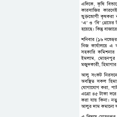
এদিকে, কৃষি বিভা
কারসাজির কারণেই
ভুক্তভোগী কৃষকরা 
‘এ’ ও ‘বি’ গ্রেডের
হয়েছে। কিন্তু বাজা
শনিবার (১৬ নভেম্ব
নিজ কার্যালয়ে 
সহকারি কমিশনার 
ইমলাম, মোহনপু
মজুদকারী, হিমাগার 
আলু সংকট নিরসনে
অবস্থিত সকল হিমা
যোগাযোগ করা, পাইক
এগ্রো ৪৫ টাকা দরে
করা যায় কিনা। নত
আলুর দাম কমানো 
এ বিষয়ে মোহনপুর 