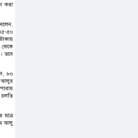
ষণ করা
 বলেন,
৪৫-৫০
 টাকায়
র থেকে
া। তবে
ন, ৮০
 আলুর
 পারায়
ে চলতি
 মাত্র
ম আলু