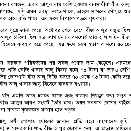
ৃষকরা বলছেন, এবার আলুর দাম বেশি হওয়ায় ব্যবসায়ীরা বীজ আলু
াগাচ্ছে। যদি এমন অবস্থা চলতে থাকে, তাহলে সামনের মৌসুমে শুর
াপক হারে বৃদ্ধি পাবে। এর ফলে বিপাকে পড়বে কৃষকরা।
তরের সূত্রে জানা গেছে, অক্টোবর শেষে দেশে বীজ আলুর মজুত ছি
লুর চাহিদা ছিল ৭.৫ লাখ টন। এরমধ্যেই প্রায় ২ লাখ টন বী
হিসেবে ব্যবহার হয়ে গেছে। এর ফলে চরম হতাশার মধ্যে রয়েছ
েন, সরকার পরিবর্তনের পর সকল পণ্যের দাম বেড়েছে। এরমধ্য
ে প্রতি কেজি খাবার আলু বিক্রয় হচ্ছে ৭৫ টাকা বা তারও বেশি
 বিভিন্ন কোম্পানি বীজ আলু বিক্রি করছে ৭০ থেকে ৭৩ টাকা কেজি দর
 বীজ আলু খাবার আলু হিসেবে ব্যবহার হওয়ায়।
যদি এমনি ভাবে চলতে থাকে এবং বাজার নিয়ন্ত্রন করা সম্ভব 
বীজ আলুর আরও সংকট তৈরি হবে। তখন সরকার দেশের বাইরে
না পারলে কৃষকদের মাথায় হাত পড়বে।
আলু চাষী গোলাম মোস্তফা জানান, প্রতি বছর বাংলাদেশ কৃষি 
িসি) ও বেসরকারি খাত বীজ আলুর জোগান দেয়। এ ছাড়াও চাষিদে