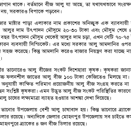
জোগান থাকে। বর্তমানে বীজ আলু যা আছে, তা যথাযথভাবে সংরক্
ষক নয়, সরকারও বিপাকে পড়বেন।
ার মাষ্টার পাড়া এলাকার নাম প্রকাশের অনিচ্ছুক এক ব্যাবসায়ী
ছর আলুর দাম উৎপাদন মৌসুমে ২০-৩০ টাকা এবং মৌসুম শেষে 
ু এ বছর উৎপাদন মৌসুম থেকেই আলুর দাম চড়া, এখন সেটি ৭০-৭৫
 কারন ব্যবসায়ী সিন্ডিকেট। এর মধ্যে সরকার আলু আমদানির ওপ
 সহজ করেছে। কিন্তু আমদানি করেও বাজার নিয়ন্ত্রণ করা যাচ্ছে ন
ে।
ীর তানোরেও আলু বীজের সংকট দিশেহারা কৃষক। কৃষকরা জানা
উচ্চ ফলনশীল জাতের আলু বীজ ১০০ টাকা কেজিতেও মিলছে না।
 অনুযায়ী কাক্ষিত পরিমাণ প্রয়োজনীয় আলু বীজ সংগ্রহ করতে না
ন সংশ্লিষ্ট কৃষকরা। এমন উদ্ভূত আলু বীজ সংকট পরিস্থিতির কারণ
 চাষের লক্ষ্যমাত্রা ব্যাহত হওয়ার আশঙ্কা দেখা দিয়েছে।
তানোর উপজেলায় বেশী আলু চাষাবাদ হয়। কিন্ত তানোরে ব্র্যাকের
লার রয়েছে। অন্যদিকে জেলার মোহনপুর উপজেলায় সব চাইতে ক
োহনপুরে ব্র্যাকের ৪ জন বীজ ডিলার রয়েছে।