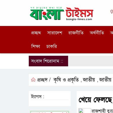
প্রচ্ছদ্দ
সারাদেশ
রাজনীতি
অর্থনীতি
আ
শিক্ষা
চাকরি
সংবাদ শিরোনাম ::
প্রচ্ছদ /
কৃষি ও প্রকৃতি
জাতীয়
জাতীয়
,
,
ট্যাগস :
খেয়ে ফেলছে ব
রাজশাহী ব্যু