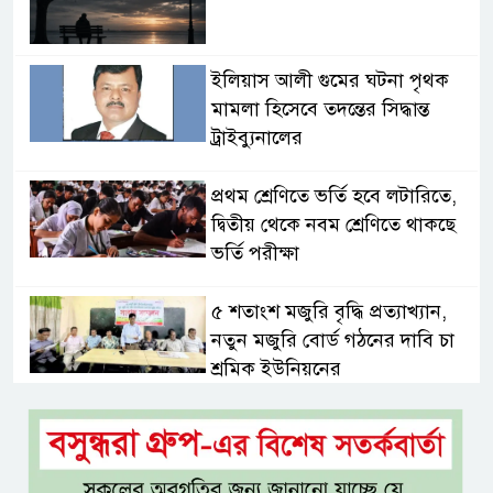
ইলিয়াস আলী গুমের ঘটনা পৃথক
মামলা হিসেবে তদন্তের সিদ্ধান্ত
ট্রাইব্যুনালের
প্রথম শ্রেণিতে ভর্তি হবে লটারিতে,
দ্বিতীয় থেকে নবম শ্রেণিতে থাকছে
ভর্তি পরীক্ষা
৫ শতাংশ মজুরি বৃদ্ধি প্রত্যাখ্যান,
নতুন মজুরি বোর্ড গঠনের দাবি চা
শ্রমিক ইউনিয়নের
টাঙ্গাইল জেলা পরিষদের উদ্যোগে
২৩ লাখ টাকার আর্থিক অনুদানের
চেক বিতরণ