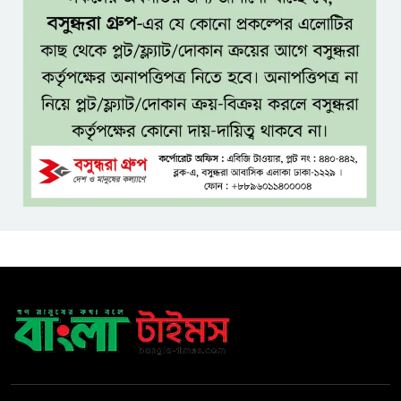
ধলেশ্বরী থেকে অবৈধ বালু উত্তোলন,
হুমকিতে শামসুল হক সেতু
বঙ্গভবনের নতুন বাসিন্দা কি মির্জা
ফখরুল? বিএনপিতে জোর
আলোচনা, সিদ্ধান্ত নেবেন তারেক
রহমান
নদীদূষণ রোধে সমন্বিত ও কঠোর
পদক্ষেপের নির্দেশ প্রধানমন্ত্রীর
বাংলাদেশে এলো থাইল্যান্ডের শীর্ষ
কফি ব্র্যান্ড ‘ক্যাফে আমাজন
ডিজিটাল প্ল্যাটফর্ম কীভাবে বদলে