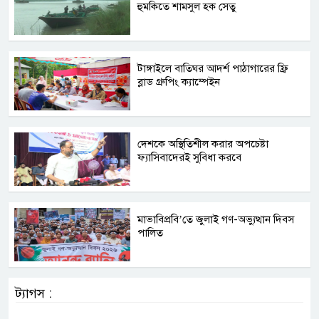
হুমকিতে শামসুল হক সেতু
টাঙ্গাইলে বাতিঘর আদর্শ পাঠাগারের ফ্রি
ব্লাড গ্রুপিং ক্যাম্পেইন
দেশকে অস্থিতিশীল করার অপচেষ্টা
ফ্যাসিবাদেরই সুবিধা করবে
মাভাবিপ্রবি’তে জুলাই গণ-অভ্যুত্থান দিবস
পালিত
ট্যাগস :