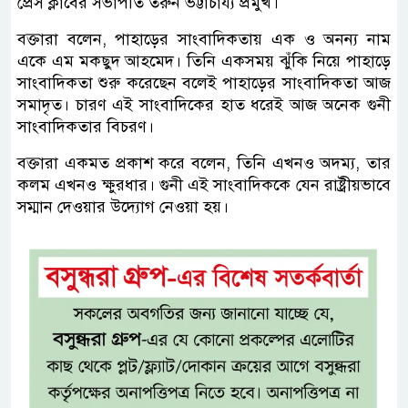
প্রেস ক্লাবের সভাপতি তরুন ভট্টাচার্য্য প্রমুখ।
বক্তারা ব‌লেন, পাহাড়ের সাংবা‌দিকতায় এক ও অনন্য নাম
একে এম মকছুদ আহ‌মেদ। তি‌নি একসময় ঝু‌ঁকি নি‌য়ে পাহা‌ড়ে
সাংবা‌দিকতা শুরু ক‌রে‌ছেন ব‌লেই পাহা‌ড়ের সাংবা‌দিকতা আজ
সমাদৃত। চারণ এই সাংবা‌দি‌কের হাত ধ‌রেই আজ অ‌নেক গুনী
সাংবা‌দিকতার বিচরণ।
বক্তারা এক‌মত প্রকাশ ক‌রে ব‌লেন, ‌তি‌নি এখনও অদম্য, তার
কলম এখনও ক্ষুরধার। গুনী এই সাংবা‌দিক‌কে যেন রাষ্ট্রীয়ভা‌বে
সম্মান দেওয়ার উদ্যোগ নেওয়া হয়।