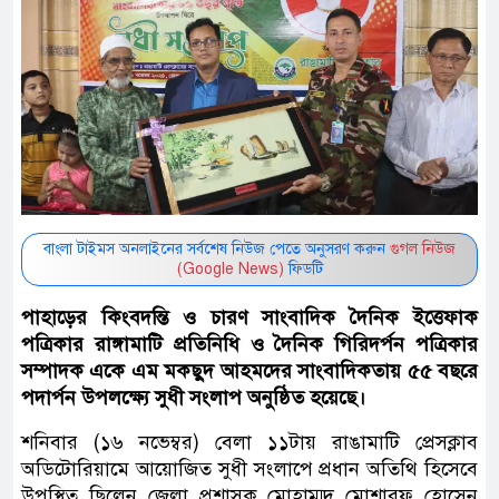
বাংলা টাইমস অনলাইনের সর্বশেষ নিউজ পেতে অনুসরণ করুন
গুগল নিউজ
(Google News)
ফিডটি
পাহা‌ড়ের কিংবদ‌ন্তি ও চারণ সাংবাদিক দৈনিক ইত্তেফাক
পত্রিকার রাঙ্গামাটি প্রতিনিধি ও দৈ‌নিক গি‌রিদর্পন প‌ত্রিকার
সম্পাদক একে এম মকছুদ আহমদের সাংবা‌দিকতায় ৫৫ বছ‌রে
পদার্পন উপল‌ক্ষ্যে সুধী সংলাপ অনু‌ষ্ঠিত হ‌য়ে‌ছে।
শ‌নিবার (১৬ নভেম্বর) বেলা ১১টায় রাঙামা‌টি প্রেসক্লাব
অডিটোরিয়ামে আ‌য়ো‌জিত সুধী সংলা‌পে প্রধান অ‌তি‌থি হি‌সে‌বে
উপ‌স্থিত ছি‌লেন জেলা প্রশাসক মোহাম্মদ মোশারফ হোসেন