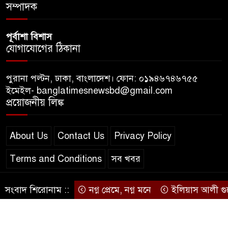
সম্পাদক
দিচ্ছে রাজনীতি?
পূর্বাশা বিশাস
যোগাযোগের ঠিকানা
পুরানা পল্টন, ঢাকা, বাংলাদেশ। ফোন: ০১৯৪৬৭৪৬৭৫৫
ইমেইল- banglatimesnewsbd@gmail.com
প্রয়োজনীয় লিঙ্ক
About Us
Contact Us
Privacy Policy
Terms and Conditions
সব খবর
সংবাদ শিরোনাম ::
নগ্ন প্রেমে, নগ্ন মনে
ইলিয়াস আলী গুমের ঘট
© স্বত্ব বাংলা-টাইমস ২০২০-২০২৪