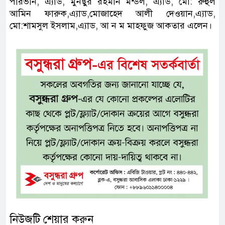
পারভীন, এ‍্যাড, মুনছুর রহমান মন্ডল, এ‍্যাড, মো: রুহুল
আমিন ফারুক,এ‍্যাড,মোজাহেদ আলী দেওয়ান,এ‍্যাড‍,
মো:শামসুল ইসলাম,এ‍্যাড, আ ন ম মাহফুজ আকতার এলেন।
নিউজটি শেয়ার করুন