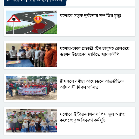
যশোরে সড়ক দুর্ঘটনায় দম্পতির মৃত্যু
যশোর-ঢাকা প্রভাতী ট্রেন চালুসহ রেলওয়ে
জংশন উন্নয়নের দাবিতে স্মারকলিপি
শ্রীমঙ্গলে বর্ণাঢ্য আয়োজনে আন্তর্জাতিক
আদিবাসী দিবস পালিত
যশোরে ইন্টারন্যাশনাল পিস স্কুল অ্যান্ড
কলেজে বৃক্ষ বিতরণ কর্মসূচি