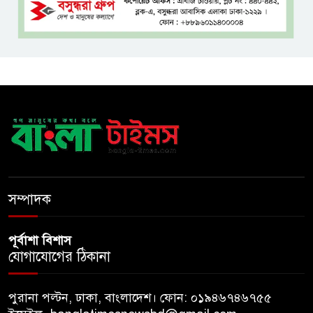
শ্রীমঙ্গলে বর্ণাঢ্য আয়োজনে
আন্তর্জাতিক আদিবাসী দিবস পালিত
যশোরে ইন্টারন্যাশনাল পিস স্কুল
অ্যান্ড কলেজে বৃক্ষ বিতরণ কর্মসূচি
বিজয়ের মানসিকতা নিয়ে বহুদূর
যেতে চায় বাংলাদেশ অনূর্ধ্ব-২০ দল
সম্পাদক
পূর্বাশা বিশাস
যোগাযোগের ঠিকানা
পুরানা পল্টন, ঢাকা, বাংলাদেশ। ফোন: ০১৯৪৬৭৪৬৭৫৫