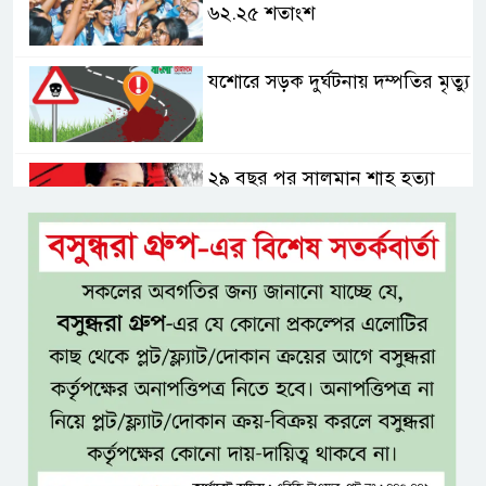
৬২.২৫ শতাংশ
যশোরে সড়ক দুর্ঘটনায় দম্পতির মৃত্যু
২৯ বছর পর সালমান শাহ হত্যা
মামলায় ডন গ্রেপ্তার, খুলবে কি
মৃত্যুরহস্য?
যশোর-ঢাকা প্রভাতী ট্রেন চালুসহ
রেলওয়ে জংশন উন্নয়নের দাবিতে
স্মারকলিপি
জনগণের ভাগ্য নিয়ে কাউকে
ছিনিমিনি খেলতে দেওয়া হবে না:
প্রধানমন্ত্রী