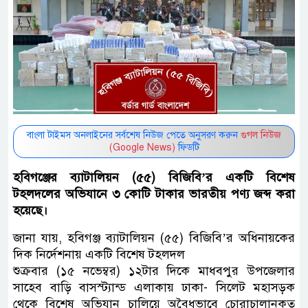
বাংলা টাইমস অনলাইনের সর্বশেষ নিউজ পেতে অনুসরণ করুন
গুগল নিউজ
(Google News)
ফিডটি
হবিগঞ্জের ব্যাটালিয়ন (৫৫) বিজিবি’র একটি বিশেষ
টহলদলের অভিযানে ৩ কোটি টাকার ভারতীয় পণ্য জব্দ করা
হয়েছে।
জানা যায়, হবিগঞ্জ ব্যাটালিয়ন (৫৫) বিজিবি’র অধিনায়কের
দিক নির্দেশনায় একটি বিশেষ টহলদল
শুক্রবার (১৫ নভেম্বর) ১২টার দিকে মাধবপুর উপজেলার
সাহেব বাড়ি বাসস্ট্যান্ড এলাকায় ঢাকা- সিলেট মহাসড়ক
থেকে বিশেষ অভিযান চালিয়ে অবৈধভাবে চোরাচালানকৃত