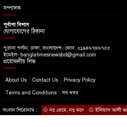
ডিজিটাল প্ল্যাটফর্ম কীভাবে বদলে
সম্পাদক
দিচ্ছে রাজনীতি?
পূর্বাশা বিশাস
যোগাযোগের ঠিকানা
পুরানা পল্টন, ঢাকা, বাংলাদেশ। ফোন: ০১৯৪৬৭৪৬৭৫৫
ইমেইল- banglatimesnewsbd@gmail.com
প্রয়োজনীয় লিঙ্ক
About Us
Contact Us
Privacy Policy
Terms and Conditions
সব খবর
সংবাদ শিরোনাম ::
নগ্ন প্রেমে, নগ্ন মনে
ইলিয়াস আলী গুমের ঘটন
© স্বত্ব বাংলা-টাইমস ২০২০-২০২৪