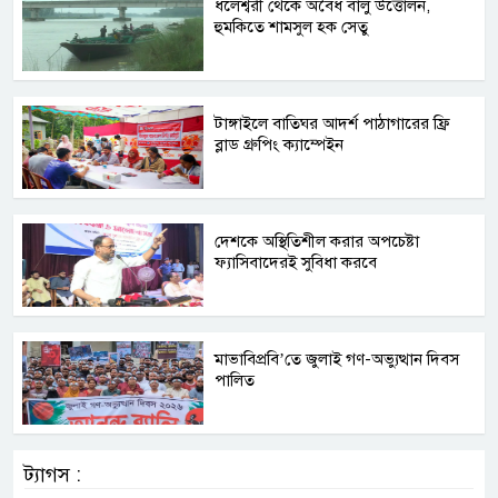
ধলেশ্বরী থেকে অবৈধ বালু উত্তোলন,
হুমকিতে শামসুল হক সেতু
টাঙ্গাইলে বাতিঘর আদর্শ পাঠাগারের ফ্রি
ব্লাড গ্রুপিং ক্যাম্পেইন
দেশকে অস্থিতিশীল করার অপচেষ্টা
ফ্যাসিবাদেরই সুবিধা করবে
মাভাবিপ্রবি’তে জুলাই গণ-অভ্যুত্থান দিবস
পালিত
ট্যাগস :