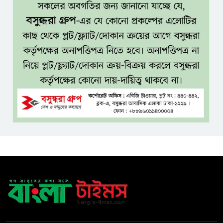
চেক বিতরণ
ধলেশ্বরী থেকে অবৈধ বালু উত্তোলন,
হুমকিতে শামসুল হক সেতু
বঙ্গভবনের নতুন বাসিন্দা কি মির্জা
ফখরুল? বিএনপিতে জোর
আলোচনা, সিদ্ধান্ত নেবেন তারেক
রহমান
নদীদূষণ রোধে সমন্বিত ও কঠোর
পদক্ষেপের নির্দেশ প্রধানমন্ত্রীর
বাংলাদেশে এলো থাইল্যান্ডের শীর্ষ
কফি ব্র্যান্ড ‘ক্যাফে আমাজন