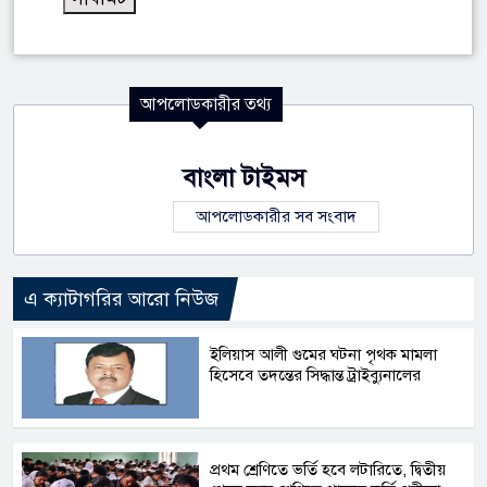
আপলোডকারীর তথ্য
বাংলা টাইমস
আপলোডকারীর সব সংবাদ
এ ক্যাটাগরির আরো নিউজ
ইলিয়াস আলী গুমের ঘটনা পৃথক মামলা
হিসেবে তদন্তের সিদ্ধান্ত ট্রাইব্যুনালের
প্রথম শ্রেণিতে ভর্তি হবে লটারিতে, দ্বিতীয়