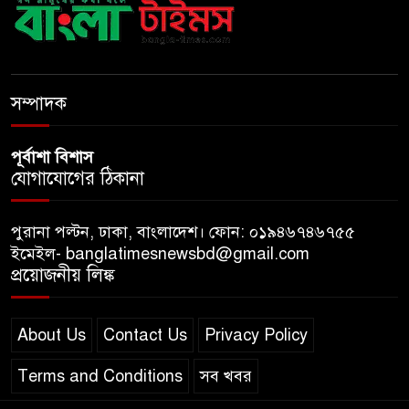
বাংলাদেশে এলো থাইল্যান্ডের শীর্ষ
কফি ব্র্যান্ড ‘ক্যাফে আমাজন
ডিজিটাল প্ল্যাটফর্ম কীভাবে বদলে
সম্পাদক
দিচ্ছে রাজনীতি?
পূর্বাশা বিশাস
যোগাযোগের ঠিকানা
পুরানা পল্টন, ঢাকা, বাংলাদেশ। ফোন: ০১৯৪৬৭৪৬৭৫৫
ইমেইল- banglatimesnewsbd@gmail.com
প্রয়োজনীয় লিঙ্ক
About Us
Contact Us
Privacy Policy
Terms and Conditions
সব খবর