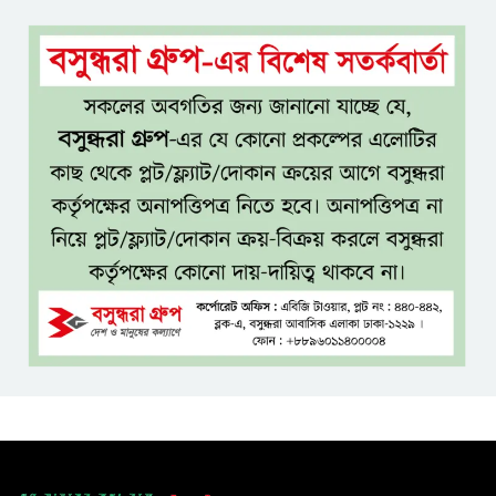
টাঙ্গাইল জেলা পরিষদের উদ্যোগে
২৩ লাখ টাকার আর্থিক অনুদানের
চেক বিতরণ
ধলেশ্বরী থেকে অবৈধ বালু উত্তোলন,
হুমকিতে শামসুল হক সেতু
বঙ্গভবনের নতুন বাসিন্দা কি মির্জা
ফখরুল? বিএনপিতে জোর
আলোচনা, সিদ্ধান্ত নেবেন তারেক
রহমান
নদীদূষণ রোধে সমন্বিত ও কঠোর
পদক্ষেপের নির্দেশ প্রধানমন্ত্রীর