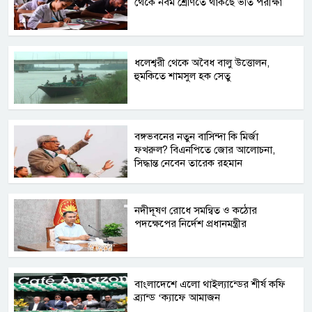
থেকে নবম শ্রেণিতে থাকছে ভর্তি পরীক্ষা
ধলেশ্বরী থেকে অবৈধ বালু উত্তোলন,
হুমকিতে শামসুল হক সেতু
বঙ্গভবনের নতুন বাসিন্দা কি মির্জা
ফখরুল? বিএনপিতে জোর আলোচনা,
সিদ্ধান্ত নেবেন তারেক রহমান
নদীদূষণ রোধে সমন্বিত ও কঠোর
পদক্ষেপের নির্দেশ প্রধানমন্ত্রীর
বাংলাদেশে এলো থাইল্যান্ডের শীর্ষ কফি
ব্র্যান্ড ‘ক্যাফে আমাজন