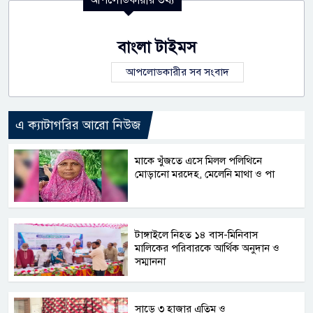
বাংলা টাইমস
আপলোডকারীর সব সংবাদ
এ ক্যাটাগরির আরো নিউজ
মাকে খুঁজতে এসে মিলল পলিথিনে
মোড়ানো মরদেহ, মেলেনি মাথা ও পা
টাঙ্গাইলে নিহত ১৪ বাস-মিনিবাস
মালিকের পরিবারকে আর্থিক অনুদান ও
সম্মাননা
সাড়ে ৩ হাজার এতিম ও