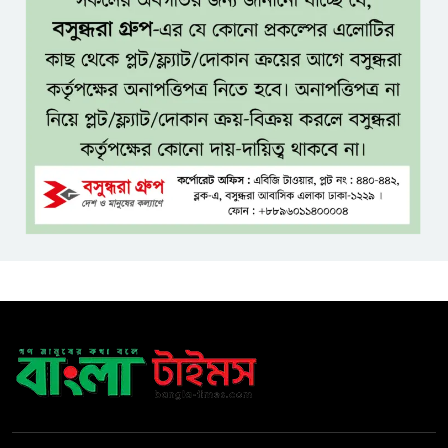
শেখ হাসিনা চাইলেই কি দেশে
ফিরতে পারবেন?
বসুন্ধরায় অ্যামেচার মার্শাল আর্টের
জমজমাট আসর
‘হাসিনা কার্ড’ ব্যবহার করে ভারতের
সঙ্গে বন্ধুত্বপূর্ণ সম্পর্ক সম্ভব নয়:
স্বরাষ্ট্রমন্ত্রী
সব বাধা পেরিয়ে বাস্তবতার নিরিখে
দেশকে এগিয়ে নিতে হবে: প্রধানমন্ত্রী
নীরবে এতিম শিশুদের পাশে সায়েম
সোবহান আনভীর