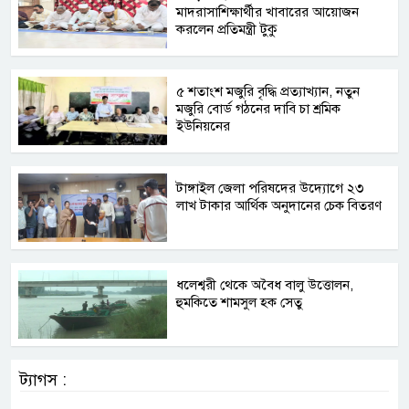
মাদরাসাশিক্ষার্থীর খাবারের আয়োজন
করলেন প্রতিমন্ত্রী টুকু
৫ শতাংশ মজুরি বৃদ্ধি প্রত্যাখ্যান, নতুন
মজুরি বোর্ড গঠনের দাবি চা শ্রমিক
ইউনিয়নের
টাঙ্গাইল জেলা পরিষদের উদ্যোগে ২৩
লাখ টাকার আর্থিক অনুদানের চেক বিতরণ
ধলেশ্বরী থেকে অবৈধ বালু উত্তোলন,
হুমকিতে শামসুল হক সেতু
ট্যাগস :