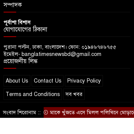
সম্পাদক
পূর্বাশা বিশাস
যোগাযোগের ঠিকানা
পুরানা পল্টন, ঢাকা, বাংলাদেশ। ফোন: ০১৯৪৬৭৪৬৭৫৫
ইমেইল- banglatimesnewsbd@gmail.com
প্রয়োজনীয় লিঙ্ক
About Us
Contact Us
Privacy Policy
Terms and Conditions
সব খবর
সংবাদ শিরোনাম ::
মাকে খুঁজতে এসে মিলল পলিথিনে মোড়ানো মর
© স্বত্ব বাংলা-টাইমস ২০২০-২০২৪