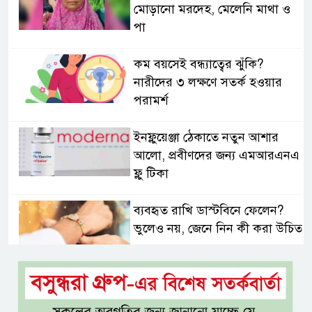
মোড়ানো মরদেহ, মেলেনি মাথা ও
পা
কম বয়সেই বন্ধ্যাত্বের ঝুঁকি?
নারীদের ৩ লক্ষণে সতর্ক হওয়ার
পরামর্শ
ইনফ্লুয়েঞ্জা ঠেকাতে নতুন আশার
আলো, প্রবীণদের জন্য এমআরএনএ
ফ্লু টিকা
ব্যবহৃত রাখি ডাস্টবিনে ফেলেন?
ভুলেও নয়, জেনে নিন কী করা উচিত
বেসরকারি জ্বালানি তেল আমদানিতে
বিশেষ সুবিধার অভিযোগ ভিত্তিহীন:
জ্বালানি বিভাগ