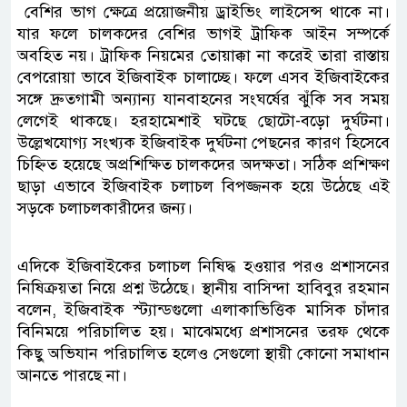
বেশির ভাগ ক্ষেত্রে প্রয়োজনীয় ড্রাইভিং লাইসেন্স থাকে না।
যার ফলে চালকদের বেশির ভাগই ট্রাফিক আইন সম্পর্কে
অবহিত নয়। ট্রাফিক নিয়মের তোয়াক্কা না করেই তারা রাস্তায়
বেপরোয়া ভাবে ইজিবাইক চালাচ্ছে। ফলে এসব ইজিবাইকের
সঙ্গে দ্রুতগামী অন্যান্য যানবাহনের সংঘর্ষের ঝুঁকি সব সময়
লেগেই থাকছে। হরহামেশাই ঘটছে ছোটো-বড়ো দুর্ঘটনা।
উল্লেখযোগ্য সংখ্যক ইজিবাইক দুর্ঘটনা পেছনের কারণ হিসেবে
চিহ্নিত হয়েছে অপ্রশিক্ষিত চালকদের অদক্ষতা। সঠিক প্রশিক্ষণ
ছাড়া এভাবে ইজিবাইক চলাচল বিপজ্জনক হয়ে উঠেছে এই
সড়কে চলাচলকারীদের জন্য।
এদিকে ইজিবাইকের চলাচল নিষিদ্ধ হওয়ার পরও প্রশাসনের
নিষিক্রয়তা নিয়ে প্রশ্ন উঠেছে। স্থানীয় বাসিন্দা হাবিবুর রহমান
বলেন, ইজিবাইক স্ট্যান্ডগুলো এলাকাভিত্তিক মাসিক চাঁদার
বিনিময়ে পরিচালিত হয়। মাঝেমধ্যে প্রশাসনের তরফ থেকে
কিছু অভিযান পরিচালিত হলেও সেগুলো স্থায়ী কোনো সমাধান
আনতে পারছে না।