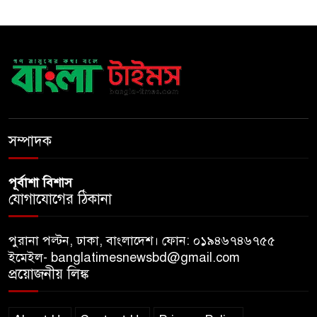
দেশকে অস্থিতিশীল করার অপচেষ্টা
ফ্যাসিবাদেরই সুবিধা করবে
​ম্যানুফ্যাকচারিং ও ডিজিটাল
অর্থনীতিতে ভর করে ৫ ট্রিলিয়ন
ডলারের পথে ভারত
সম্পাদক
পূর্বাশা বিশাস
যোগাযোগের ঠিকানা
পুরানা পল্টন, ঢাকা, বাংলাদেশ। ফোন: ০১৯৪৬৭৪৬৭৫৫
ইমেইল- banglatimesnewsbd@gmail.com
প্রয়োজনীয় লিঙ্ক