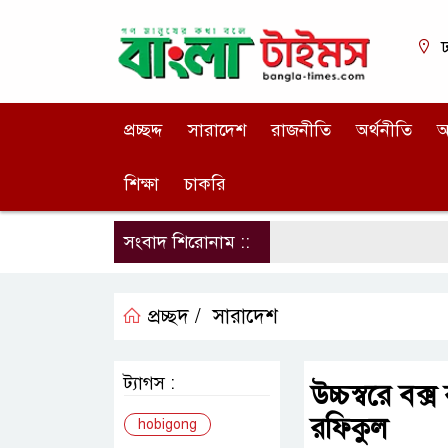
ঢ
প্রচ্ছদ্দ
সারাদেশ
রাজনীতি
অর্থনীতি
আ
শিক্ষা
চাকরি
সংবাদ শিরোনাম ::
প্রচ্ছদ /
সারাদেশ
ট্যাগস :
উচ্চস্বরে বক্
রফিকুল
hobigong