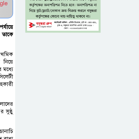
gle
টাঙ্গাইল জেলা
পরিষদের উদ্যোগে
্যায়ে
২৩ লাখ টাকার
ন, তাকে
আর্থিক অনুদানের চেক বিতরণ
রাথমিক
ধলেশ্বরী থেকে
 নিয়ে
অবৈধ বালু
 মধ্যে
উত্তোলন, হুমকিতে
সিলেটী
সহকারী
শামসুল হক সেতু
বঙ্গভবনের নতুন
িলাদের
বাসিন্দা কি মির্জা
সুষ্ঠু
ফখরুল? বিএনপিতে
জোর আলোচনা, সিদ্ধান্ত নেবেন তারেক
চানাচি
রহমান
 বাধ্য