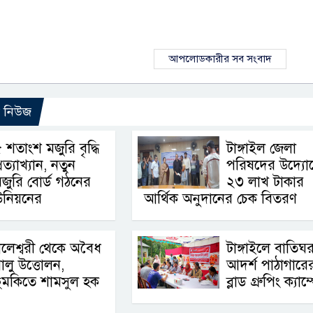
আপলোডকারীর সব সংবাদ
ো নিউজ
 শতাংশ মজুরি বৃদ্ধি
টাঙ্গাইল জেলা
্রত্যাখ্যান, নতুন
পরিষদের উদ্যো
জুরি বোর্ড গঠনের
২৩ লাখ টাকার
উনিয়নের
আর্থিক অনুদানের চেক বিতরণ
লেশ্বরী থেকে অবৈধ
টাঙ্গাইলে বাতিঘ
ালু উত্তোলন,
আদর্শ পাঠাগারের 
ুমকিতে শামসুল হক
ব্লাড গ্রুপিং ক্যাম