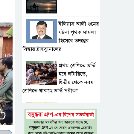
ইলিয়াস আলী গুমের
ঘটনা পৃথক মামলা
হিসেবে তদন্তের
সিদ্ধান্ত ট্রাইব্যুনালের
প্রথম শ্রেণিতে ভর্তি
হবে লটারিতে,
দ্বিতীয় থেকে নবম
শ্রেণিতে থাকছে ভর্তি পরীক্ষা
৫ শতাংশ মজুরি
বৃদ্ধি প্রত্যাখ্যান,
নতুন মজুরি বোর্ড
গঠনের দাবি চা শ্রমিক ইউনিয়নের