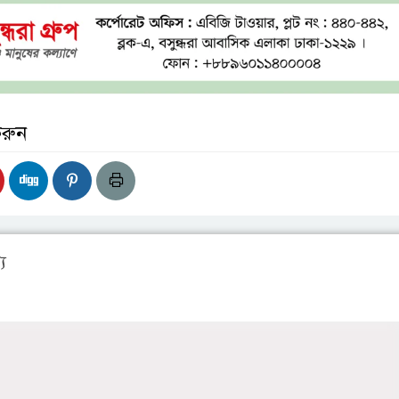
করুন
য