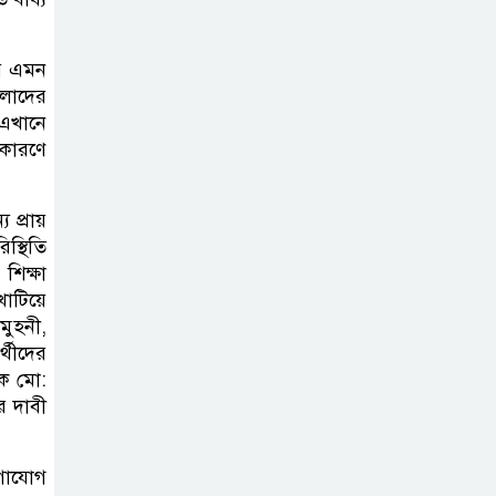
নদীদূষণ রোধে
়ে এমন
সমন্বিত ও কঠোর
িলাদের
পদক্ষেপের নির্দেশ
 এখানে
প্রধানমন্ত্রীর
 কারণে
বাংলাদেশে এলো
 প্রায়
থাইল্যান্ডের শীর্ষ
স্থিতি
কফি ব্র্যান্ড ‘ক্যাফে
শিক্ষা
আমাজন
খাটিয়ে
মুহনী,
্থীদের
ডিজিটাল প্ল্যাটফর্ম
ষক মো:
কীভাবে বদলে দিচ্ছে
র দাবী
রাজনীতি?
োগাযোগ