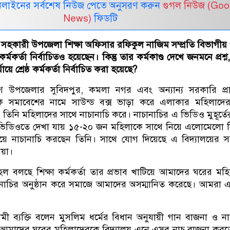
নলাইনের সর্বশেষ নিউজ পেতে অনুসরণ করুন
গুগল নিউজ (Goo
News)
ফিডটি
 সহকারী উপজেলা শিক্ষা অফিসার রফিকুল নাজিম সম্প্রতি বিভাগীয় পর
া কর্মকর্তা নির্বাচিতও হয়েছেন। কিন্তু তার কর্মকাণ্ড দেখে জনমনে প্রশ্
য়ে শ্রেষ্ঠ কর্মকর্তা নির্বাচিত করা হয়েছে?
্দেশে উপজেলার সুবিদপুর, কমলা নগর এবং অন্যান্য সরকারি প্
বক সমাবেশের নামে সাউন্ড বক্স ভাড়া করে এলাকার মহিলাদের
ে তিনি মহিলাদের সাথে নাচানাচি করে। নাচানাচির এ ভিডিও মুহূর্তের
। ভিডিওতে দেখা যায় ১৫-২০ জন মহিলাকে সাথে নিয়ে এলোমেলো 
য়ে নাচানাচি করছেন তিনি। সাথে যোগ দিয়েছে এ বিদ্যালয়ের 
িয়া।
বলছে শিক্ষা কর্মকর্তা তার প্রভাব খাটিয়ে আমাদের ঘরের মহ
চানাচির অনুষ্ঠান করে সমাজে আমাদের অসম্মানিত করেছে। আমরা এর 
লামী ব্যক্তি বলেন মুসলিম ধর্মের বিধান অনুযায়ী গান বাজনা ও না
িনি আমাদের ঘরের মহিলাদেরকে বিদ্যালয় এনে এসব নাচ বাজনা করতে