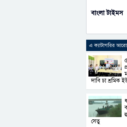
বাংলা টাইমস
এ ক্যাটাগরির আর
৫
প
ম
দাবি চা শ্রমিক ই
ধ
ব
হ
সেতু