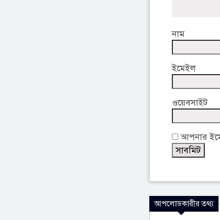
নাম
ইমেইল
ওয়েবসাইট
আপনার ইমেই
আপলোডকারীর তথ্য