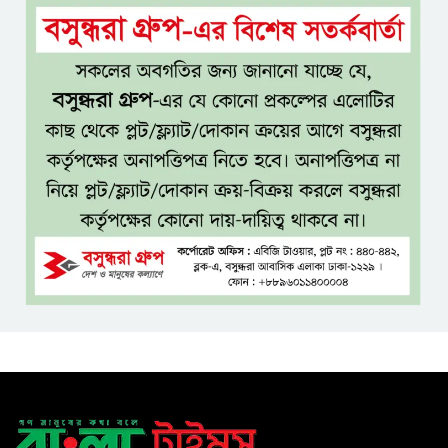
হাত-পা বাঁধা—যশোরে রহস্যজনক
মৃত্যু
মাকে খুঁজতে এসে মিলল পলিথিনে
মোড়ানো মরদেহ, মেলেনি মাথা ও
পা
কম বয়সেই বন্ধ্যাত্বের ঝুঁকি?
নারীদের ৩ লক্ষণে সতর্ক হওয়ার
পরামর্শ
ইনফ্লুয়েঞ্জা ঠেকাতে নতুন আশার
আলো, প্রবীণদের জন্য এমআরএনএ
ফ্লু টিকা
ব্যবহৃত রাখি ডাস্টবিনে ফেলেন?
ভুলেও নয়, জেনে নিন কী করা উচিত