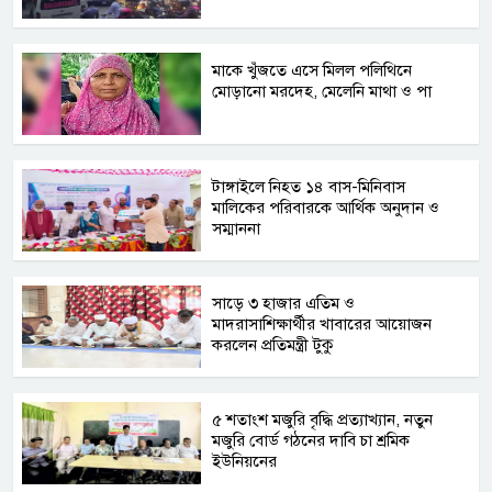
মাকে খুঁজতে এসে মিলল পলিথিনে
মোড়ানো মরদেহ, মেলেনি মাথা ও পা
টাঙ্গাইলে নিহত ১৪ বাস-মিনিবাস
মালিকের পরিবারকে আর্থিক অনুদান ও
সম্মাননা
সাড়ে ৩ হাজার এতিম ও
মাদরাসাশিক্ষার্থীর খাবারের আয়োজন
করলেন প্রতিমন্ত্রী টুকু
৫ শতাংশ মজুরি বৃদ্ধি প্রত্যাখ্যান, নতুন
মজুরি বোর্ড গঠনের দাবি চা শ্রমিক
ইউনিয়নের