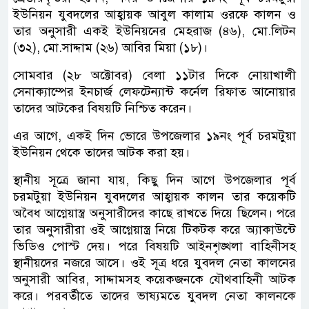
ইউনিয়ন যুবদলের আহ্বায়ক আবুল কালাম ওরফে কালন ও
তার অনুসারী একই ইউনিয়নের মেহরাজ (৪৬), মো.লিটন
(৩২), মো.সাদ্দাম (২৬) আবির মিয়া (১৮)।
সোমবার (২৮ অক্টোবর) বেলা ১১টার দিকে নোয়াখালী
সেনাক্যাম্পের ইনচার্জ লেফটেন্যান্ট কর্নেল রিফাত আনোয়ার
তাদের আটকের বিষয়টি নিশ্চিত করেন।
এর আগে, একই দিন ভোরে উপজেলার ১৯নং পূর্ব চরমটুয়া
ইউনিয়ন থেকে তাদের আটক করা হয়।
স্থানীয় সূত্রে জানা যায়, কিছু দিন আগে উপজেলার পূর্ব
চরমটুয়া ইউনিয়ন যুবদলের আহ্বায়ক কালন তার কয়েকটি
অবৈধ আগ্নেয়াস্ত্র অনুসারীদের কাছে রাখতে দিয়ে ছিলেন। পরে
তার অনুসারীরা ওই আগ্নেয়াস্ত্র নিয়ে টিকটক করে অ্যাকাউন্টে
ভিডিও পোস্ট দেয়। পরে বিষয়টি আইনশৃঙ্খলা বাহিনীসহ
স্থানীয়দের নজরে আসে। ওই সূত্র ধরে যুবদল নেতা কালনের
অনুসারী আবির, সাদ্দামসহ কয়েকজনকে যৌথবাহিনী আটক
করে। পরবর্তীতে তাদের ভাষ্যমতে যুবদল নেতা কালনকে