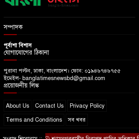
বেসরকারি জ্বালানি তেল আমদানিতে
বিশেষ সুবিধার অভিযোগ ভিত্তিহীন:
সম্পাদক
জ্বালানি বিভাগ
পূর্বাশা বিশাস
যোগাযোগের ঠিকানা
পুরানা পল্টন, ঢাকা, বাংলাদেশ। ফোন: ০১৯৪৬৭৪৬৭৫৫
ইমেইল- banglatimesnewsbd@gmail.com
প্রয়োজনীয় লিঙ্ক
About Us
Contact Us
Privacy Policy
Terms and Conditions
সব খবর
সংবাদ শিরোনাম ::
শ্যামনগরবাসীর নিরাপদ পানির অধিকার নিশ্চি