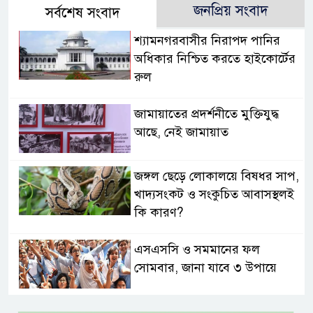
জনপ্রিয় সংবাদ
সর্বশেষ সংবাদ
শ্যামনগরবাসীর নিরাপদ পানির
অধিকার নিশ্চিত করতে হাইকোর্টের
রুল
জামায়াতের প্রদর্শনীতে মুক্তিযুদ্ধ
আছে, নেই জামায়াত
জঙ্গল ছেড়ে লোকালয়ে বিষধর সাপ,
খাদ্যসংকট ও সংকুচিত আবাসস্থলই
কি কারণ?
এসএসসি ও সমমানের ফল
সোমবার, জানা যাবে ৩ উপায়ে
একই খাটে মা-ছেলের লাশ, শিশুর