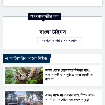
আপলোডকারীর তথ্য
বাংলা টাইমস
আপলোডকারীর সব সংবাদ
এ ক্যাটাগরির আরো নিউজ
জঙ্গল ছেড়ে লোকালয়ে বিষধর সাপ,
খাদ্যসংকট ও সংকুচিত আবাসস্থলই কি
কারণ?
একই খাটে মা-ছেলের লাশ, শিশুর হাত-
পা বাঁধা—যশোরে রহস্যজনক মৃত্যু