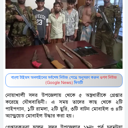
বাংলা টাইমস অনলাইনের সর্বশেষ নিউজ পেতে অনুসরণ করুন
গুগল নিউজ
(Google News)
ফিডটি
নোয়াখালী সদর উপজেলায় থেকে ৫ অস্ত্রধারীকে গ্রেপ্তার
করেছে যৌথবাহিনী। এ সময় তাদের কাছ থেকে ২টি
পাইপগান, ১টি রামদা, ২টি ছুরি, ৩টি বাটন মোবাইল ও ৪টি
অ্যান্ড্রয়েড মোবাইল উদ্ধার করা হয়।
গ্রেপ্তারকৃতরা হলেন, সদর উপজেলার ১৯নং পূর্ব চরমটুয়া