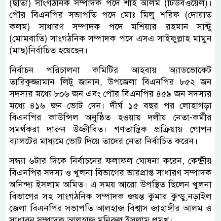
(ছাতা) সাংগঠনিক সম্পাদক পদে শাহ আলম (টিউবওয়েল)।
পৌর বিএনপির সভাপতি পদে মোঃ মিলু শরিফ (দোয়াত
কলম) সাধারণ সম্পাদক পদে মশিয়ার রহমান সান্টু
(মোমবাতি) সাংগঠনিক সম্পাদক পদে এসএ সাইফুল্লাহ মামুন
(মাছ)নির্বাচিত হয়েছেন।
নির্বাচন পরিচালনা কমিটির আহবায় অ্যাডভোকেট
তারিকুজ্জামান লিটু জানান, উপজেলা বিএনপির ৮৫২ জন
সদস্যর মধ্যে ৮০৬ জন এবং পৌর বিএনপির ৪৫৯ জন সদস্যর
মধ্যে ৪১৬ জন ভোট দেন। দীর্ঘ ১৫ বছর পর লোহাগড়া
বিএনপির কাউন্সিল অনুষ্ঠিত হওয়ায় দলীয় নেতা-কর্মীর
সমর্থকরা দারুন উজ্জীবিত। গণতান্ত্রিক প্রক্রিয়ায় গোপন
ব্যালটের মাধ্যমে ভোট দিয়ে তাদের নেতা নির্বাচিত করেন।
সন্ধ্যা ৬টার দিকে নির্বাচনের ফলাফল ঘোষনা করেন, কেন্দ্রীয়
বিএনপির সদস্য ও খুলনা বিভাগের ভারপ্রাপ্ত সাধারণ সম্পাদক
অনিন্দ্য ইসলাম অমিত। এ সময় আরো উপস্থিত ছিলেন খুলনা
বিভাগের সহ সাংগঠনিক সম্পাদক জয়ন্ত কুমার কুন্ডু,নড়াইল
জেলা বিএনপির সভাপতি আলহাজ বিশ্বাস জাহাঙ্গীর আলম ও
সাধারন সম্পাদক আলহাজ মনিরুল ইসলাম প্রমুখ।