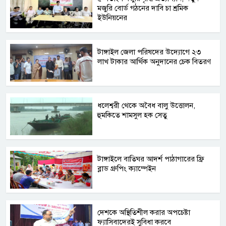
মজুরি বোর্ড গঠনের দাবি চা শ্রমিক
ইউনিয়নের
টাঙ্গাইল জেলা পরিষদের উদ্যোগে ২৩
লাখ টাকার আর্থিক অনুদানের চেক বিতরণ
ধলেশ্বরী থেকে অবৈধ বালু উত্তোলন,
হুমকিতে শামসুল হক সেতু
টাঙ্গাইলে বাতিঘর আদর্শ পাঠাগারের ফ্রি
ব্লাড গ্রুপিং ক্যাম্পেইন
দেশকে অস্থিতিশীল করার অপচেষ্টা
ফ্যাসিবাদেরই সুবিধা করবে