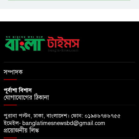
নদীদূষণ রোধে সমন্বিত ও কঠোর
পদক্ষেপের নির্দেশ প্রধানমন্ত্রীর
বাংলাদেশে এলো থাইল্যান্ডের শীর্ষ
কফি ব্র্যান্ড ‘ক্যাফে আমাজন
ডিজিটাল প্ল্যাটফর্ম কীভাবে বদলে
সম্পাদক
দিচ্ছে রাজনীতি?
পূর্বাশা বিশাস
যোগাযোগের ঠিকানা
পুরানা পল্টন, ঢাকা, বাংলাদেশ। ফোন: ০১৯৪৬৭৪৬৭৫৫
ইমেইল- banglatimesnewsbd@gmail.com
প্রয়োজনীয় লিঙ্ক