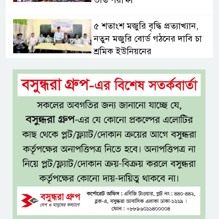
ভর্তি পরীক্ষা
৫ শতাংশ মজুরি বৃদ্ধি প্রত্যাখ্যান,
নতুন মজুরি বোর্ড গঠনের দাবি চা
শ্রমিক ইউনিয়নের
টাঙ্গাইল জেলা পরিষদের উদ্যোগে
২৩ লাখ টাকার আর্থিক অনুদানের
চেক বিতরণ
ধলেশ্বরী থেকে অবৈধ বালু উত্তোলন,
হুমকিতে শামসুল হক সেতু
বঙ্গভবনের নতুন বাসিন্দা কি মির্জা
ফখরুল? বিএনপিতে জোর
আলোচনা, সিদ্ধান্ত নেবেন তারেক
রহমান