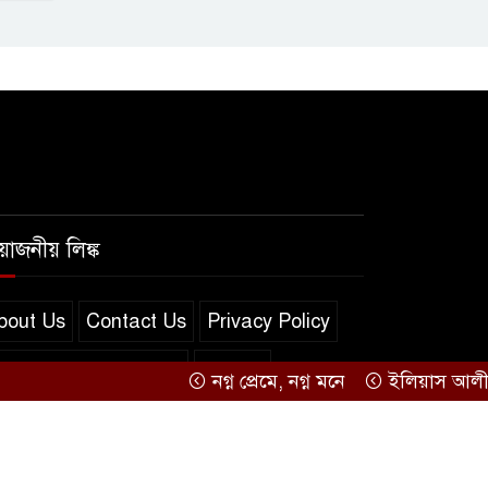
রয়োজনীয় লিঙ্ক
bout Us
Contact Us
Privacy Policy
erms and Conditions
সব খবর
নগ্ন প্রেমে, নগ্ন মনে
ইলিয়াস আলী গুমের ঘট