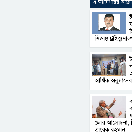
এ ক্যাটাগরির আর
ই
ঘ
হ
সিদ্ধান্ত ট্রাইব্যুনা
ট
আর্থিক অনুদানে
ব
ব
জোর আলোচনা, সিদ
তারেক রহমান