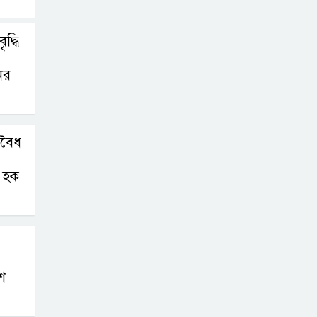
দ্ধি
ের
অবৈধ
 হক
শ