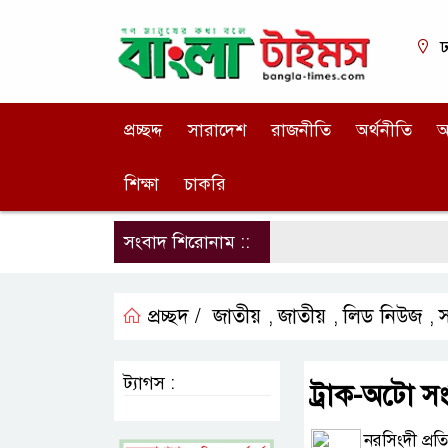
ঢ
প্রচ্ছদ্দ
সারাদেশ
রাজনীতি
অর্থনীতি
আ
শিক্ষা
চাকরি
সংবাদ শিরোনাম ::
প্রচ্ছদ /
জাতীয়
জাতীয়
লিড নিউজ
,
,
,
ট্যাগস :
ট্রাক-অটো সং
নরসিংদী প্রত