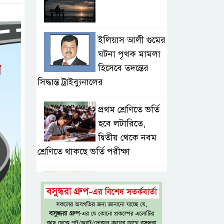
ইলিয়াস আলী গুমের
ঘটনা পৃথক মামলা
হিসেবে তদন্তের
সিদ্ধান্ত ট্রাইব্যুনালের
প্রথম শ্রেণিতে ভর্তি
হবে লটারিতে,
দ্বিতীয় থেকে নবম
শ্রেণিতে থাকছে ভর্তি পরীক্ষা
৫ শতাংশ মজুরি
বৃদ্ধি প্রত্যাখ্যান,
নতুন মজুরি বোর্ড
গঠনের দাবি চা শ্রমিক ইউনিয়নের