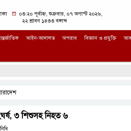
াকা
০৩:২০ পূর্বাহ্ন, শুক্রবার, ০৭ অগাস্ট ২০২৬,
২২ শ্রাবণ ১৪৩৩ বঙ্গাব্দ
ন্তর্জাতিক
আইন-আদালত
অপরাধ
বিজ্ঞান ও প্রযুক্তি
আব
সারাদেশ
ঘর্ষ, ৩ শিশুসহ নিহত ৬
িনিধি