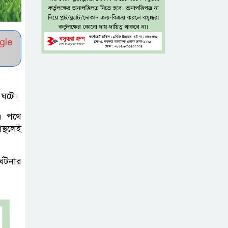
টাঙ্গাইল জেলা
পরিষদের উদ্যোগে
gle
২৩ লাখ টাকার
আর্থিক অনুদানের চেক বিতরণ
ধলেশ্বরী থেকে
 ঘটে।
অবৈধ বালু
ল। পথে
উত্তোলন, হুমকিতে
স্থলেই
শামসুল হক সেতু
্ঘটনার
বঙ্গভবনের নতুন
বাসিন্দা কি মির্জা
ফখরুল? বিএনপিতে
জোর আলোচনা, সিদ্ধান্ত নেবেন তারেক
রহমান