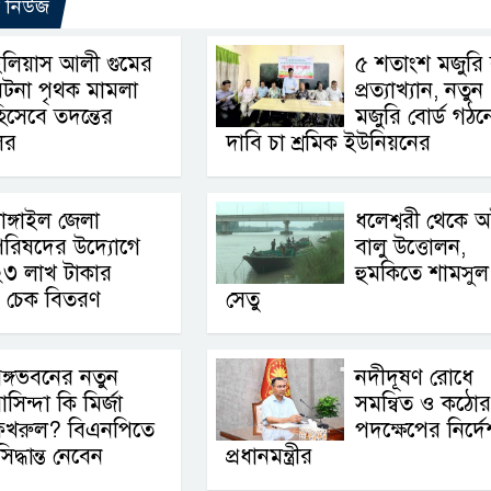
ো নিউজ
লিয়াস আলী গুমের
৫ শতাংশ মজুরি বৃ
টনা পৃথক মামলা
প্রত্যাখ্যান, নতুন
িসেবে তদন্তের
মজুরি বোর্ড গঠন
লের
দাবি চা শ্রমিক ইউনিয়নের
াঙ্গাইল জেলা
ধলেশ্বরী থেকে 
পরিষদের উদ্যোগে
বালু উত্তোলন,
২৩ লাখ টাকার
হুমকিতে শামসুল
র চেক বিতরণ
সেতু
ঙ্গভবনের নতুন
নদীদূষণ রোধে
াসিন্দা কি মির্জা
সমন্বিত ও কঠোর
ফখরুল? বিএনপিতে
পদক্ষেপের নির্দে
্ধান্ত নেবেন
প্রধানমন্ত্রীর