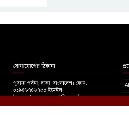
যোগাযোগের ঠিকানা
প্
পুরানা পল্টন, ঢাকা, বাংলাদেশ। ফোন:
A
০১৯৪৬৭৪৬৭৫৫ ইমেইল-
banglatimesnewsbd@gmail.com
T