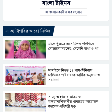
বাংলা টাইমস
আপলোডকারীর সব সংবাদ
এ ক্যাটাগরির আরো নিউজ
মাকে খুঁজতে এসে মিলল পলিথিনে
মোড়ানো মরদেহ, মেলেনি মাথা ও পা
টাঙ্গাইলে নিহত ১৪ বাস-মিনিবাস
মালিকের পরিবারকে আর্থিক অনুদান ও
সম্মাননা
সাড়ে ৩ হাজার এতিম ও
মাদরাসাশিক্ষার্থীর খাবারের আয়োজন
করলেন প্রতিমন্ত্রী টুকু