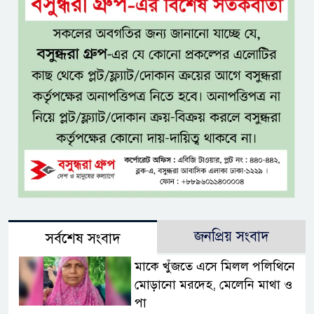
জনপ্রিয় সংবাদ
সর্বশেষ সংবাদ
মাকে খুঁজতে এসে মিলল পলিথিনে
মোড়ানো মরদেহ, মেলেনি মাথা ও
পা