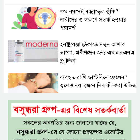
কম বয়সেই বন্ধ্যাত্বের ঝুঁকি?
নারীদের ৩ লক্ষণে সতর্ক হওয়ার
পরামর্শ
ইনফ্লুয়েঞ্জা ঠেকাতে নতুন আশার
আলো, প্রবীণদের জন্য এমআরএনএ
ফ্লু টিকা
ব্যবহৃত রাখি ডাস্টবিনে ফেলেন?
ভুলেও নয়, জেনে নিন কী করা উচিত
বেসরকারি জ্বালানি তেল আমদানিতে
বিশেষ সুবিধার অভিযোগ ভিত্তিহীন:
জ্বালানি বিভাগ
শেখ হাসিনা চাইলেই কি দেশে