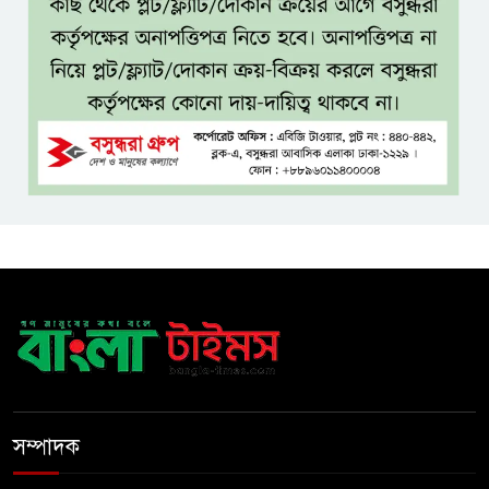
ফিরতে পারবেন?
বসুন্ধরায় অ্যামেচার মার্শাল আর্টের
জমজমাট আসর
‘হাসিনা কার্ড’ ব্যবহার করে ভারতের
সঙ্গে বন্ধুত্বপূর্ণ সম্পর্ক সম্ভব নয়:
স্বরাষ্ট্রমন্ত্রী
সব বাধা পেরিয়ে বাস্তবতার নিরিখে
দেশকে এগিয়ে নিতে হবে: প্রধানমন্ত্রী
নীরবে এতিম শিশুদের পাশে সায়েম
সোবহান আনভীর
সম্পাদক