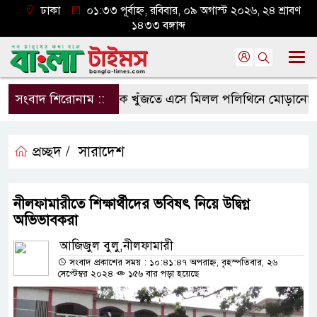
ঢাকা
০১:৩৩ পূর্বাহ্ন, রবিবার, ০৯ অগাস্ট ২০২৬, ২৪ শ্রাবণ
১৪৩৩ বঙ্গাব্দ
সংবাদ শিরোনাম ::
মাকে খুঁজতে এসে মিলল পলিথিনে মোড়ানো মরদেহ
প্রচ্ছদ /
সারাদেশ
নীলফামারীতে শিক্ষার্থীদের ভবিষৎ নিয়ে উদ্বিগ্ন
অভিভাবকরা
আজিজুল বুলু,নীলফামারী
সংবাদ প্রকাশের সময় : ১০:৪১:৪৭ অপরাহ্ন, বৃহস্পতিবার, ২৬
সেপ্টেম্বর ২০২৪
১৫৬ বার পড়া হয়েছে