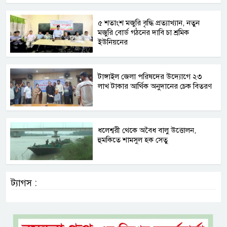
৫ শতাংশ মজুরি বৃদ্ধি প্রত্যাখ্যান, নতুন
মজুরি বোর্ড গঠনের দাবি চা শ্রমিক
ইউনিয়নের
টাঙ্গাইল জেলা পরিষদের উদ্যোগে ২৩
লাখ টাকার আর্থিক অনুদানের চেক বিতরণ
ধলেশ্বরী থেকে অবৈধ বালু উত্তোলন,
হুমকিতে শামসুল হক সেতু
ট্যাগস :