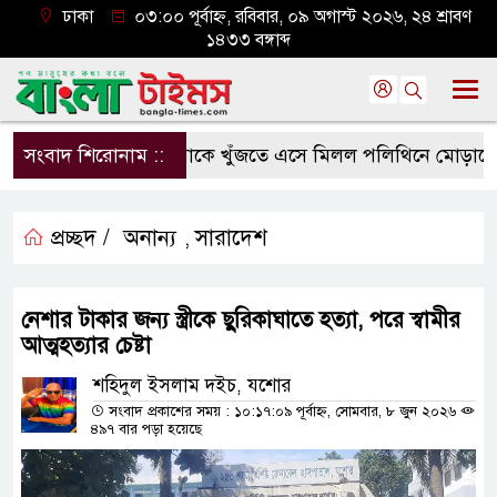
ঢাকা
০৩:০০ পূর্বাহ্ন, রবিবার, ০৯ অগাস্ট ২০২৬, ২৪ শ্রাবণ
১৪৩৩ বঙ্গাব্দ
সংবাদ শিরোনাম ::
মাকে খুঁজতে এসে মিলল পলিথিনে মোড়ানো মরদ
প্রচ্ছদ /
অনান্য
সারাদেশ
,
নেশার টাকার জন্য স্ত্রীকে ছুরিকাঘাতে হত্যা, পরে স্বামীর
আত্মহত্যার চেষ্টা
শহিদুল ইসলাম দইচ, যশোর
সংবাদ প্রকাশের সময় : ১০:১৭:০৯ পূর্বাহ্ন, সোমবার, ৮ জুন ২০২৬
৪৯৭ বার পড়া হয়েছে