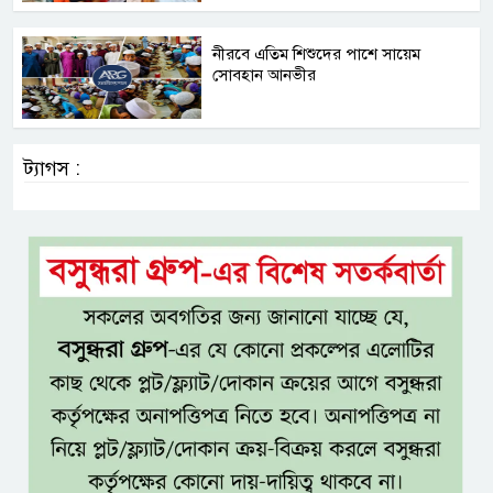
নীরবে এতিম শিশুদের পাশে সায়েম
সোবহান আনভীর
ট্যাগস :