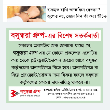
ব্যবহৃত রাখি ডাস্টবিনে ফেলেন?
ভুলেও নয়, জেনে নিন কী করা উচিত
বেসরকারি জ্বালানি তেল আমদানিতে
বিশেষ সুবিধার অভিযোগ ভিত্তিহীন:
জ্বালানি বিভাগ
শেখ হাসিনা চাইলেই কি দেশে
ফিরতে পারবেন?
বসুন্ধরায় অ্যামেচার মার্শাল আর্টের
জমজমাট আসর
‘হাসিনা কার্ড’ ব্যবহার করে ভারতের
সঙ্গে বন্ধুত্বপূর্ণ সম্পর্ক সম্ভব নয়: