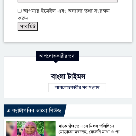
আপনার ইমেইল এবং অন্যান্য তথ্য সংরক্ষন
করুন
আপলোডকারীর তথ্য
বাংলা টাইমস
আপলোডকারীর সব সংবাদ
এ ক্যাটাগরির আরো নিউজ
মাকে খুঁজতে এসে মিলল পলিথিনে
মোড়ানো মরদেহ, মেলেনি মাথা ও পা