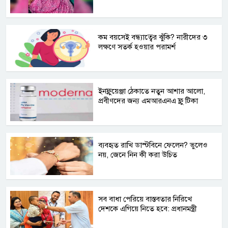
কম বয়সেই বন্ধ্যাত্বের ঝুঁকি? নারীদের ৩
লক্ষণে সতর্ক হওয়ার পরামর্শ
ইনফ্লুয়েঞ্জা ঠেকাতে নতুন আশার আলো,
প্রবীণদের জন্য এমআরএনএ ফ্লু টিকা
ব্যবহৃত রাখি ডাস্টবিনে ফেলেন? ভুলেও
নয়, জেনে নিন কী করা উচিত
সব বাধা পেরিয়ে বাস্তবতার নিরিখে
দেশকে এগিয়ে নিতে হবে: প্রধানমন্ত্রী