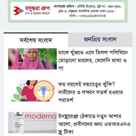
জনপ্রিয় সংবাদ
সর্বশেষ সংবাদ
মাকে খুঁজতে এসে মিলল পলিথিনে
মোড়ানো মরদেহ, মেলেনি মাথা ও
পা
কম বয়সেই বন্ধ্যাত্বের ঝুঁকি?
নারীদের ৩ লক্ষণে সতর্ক হওয়ার
পরামর্শ
ইনফ্লুয়েঞ্জা ঠেকাতে নতুন আশার
আলো, প্রবীণদের জন্য এমআরএনএ
ফ্লু টিকা