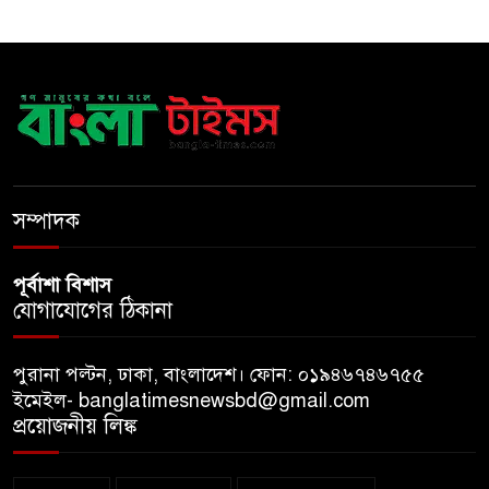
স্বরাষ্ট্রমন্ত্রী
সব বাধা পেরিয়ে বাস্তবতার নিরিখে
দেশকে এগিয়ে নিতে হবে: প্রধানমন্ত্রী
নীরবে এতিম শিশুদের পাশে সায়েম
সোবহান আনভীর
সম্পাদক
পূর্বাশা বিশাস
যোগাযোগের ঠিকানা
পুরানা পল্টন, ঢাকা, বাংলাদেশ। ফোন: ০১৯৪৬৭৪৬৭৫৫
ইমেইল- banglatimesnewsbd@gmail.com
প্রয়োজনীয় লিঙ্ক