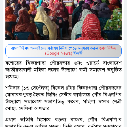
বাংলা টাইমস অনলাইনের সর্বশেষ নিউজ পেতে অনুসরণ করুন
গুগল নিউজ
(Google News)
ফিডটি
যশোরের ঝিকরগাছা পৌরসভার ৬নং ওয়ার্ডে বাংলাদেশ
জাতীয়তাবাদী মহিলা দলের উদ্যোগে কর্মী সমাবেশ অনুষ্ঠিত
হয়েছে।
শনিবার (১৩ সেপ্টেম্বর) বিকেল ৪টায় ঝিকরগাছা পৌরসদরের
মোবারকপুরস্থ হৈবত জিনিং সেন্টার কার্যালয়ে পৌর বিএনপির
উদ্যোগে সমাবেশে সভাপতিত্ব করেন, মহিলা দলের নেত্রী
মোছা. সেলিনা আখতার।
প্রধান অতিথি হিসেবে বক্তব্য রাখেন, পৌর বিএনপি’র
সভাপতি রুহুল আমিন সুজন। তিনি বলেন, বর্তমান সরকারের