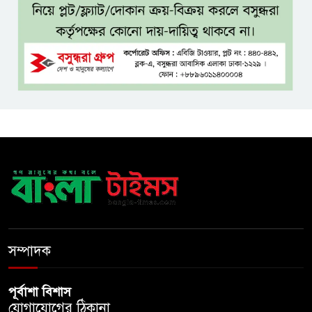
কম বয়সেই বন্ধ্যাত্বের ঝুঁকি?
নারীদের ৩ লক্ষণে সতর্ক হওয়ার
পরামর্শ
ইনফ্লুয়েঞ্জা ঠেকাতে নতুন আশার
আলো, প্রবীণদের জন্য এমআরএনএ
ফ্লু টিকা
ব্যবহৃত রাখি ডাস্টবিনে ফেলেন?
ভুলেও নয়, জেনে নিন কী করা উচিত
বেসরকারি জ্বালানি তেল আমদানিতে
বিশেষ সুবিধার অভিযোগ ভিত্তিহীন:
সম্পাদক
জ্বালানি বিভাগ
পূর্বাশা বিশাস
যোগাযোগের ঠিকানা