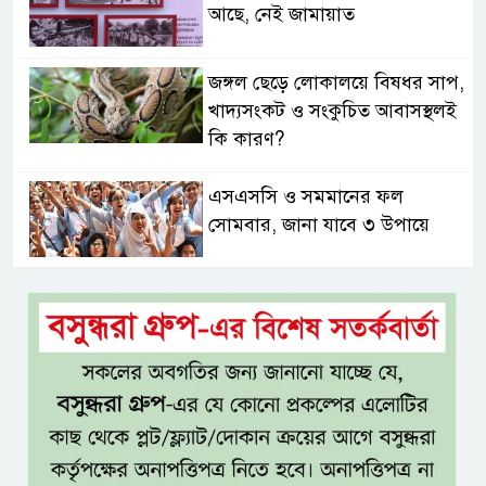
আছে, নেই জামায়াত
জঙ্গল ছেড়ে লোকালয়ে বিষধর সাপ,
খাদ্যসংকট ও সংকুচিত আবাসস্থলই
কি কারণ?
এসএসসি ও সমমানের ফল
সোমবার, জানা যাবে ৩ উপায়ে
একই খাটে মা-ছেলের লাশ, শিশুর
হাত-পা বাঁধা—যশোরে রহস্যজনক
মৃত্যু
মাকে খুঁজতে এসে মিলল পলিথিনে
মোড়ানো মরদেহ, মেলেনি মাথা ও
পা