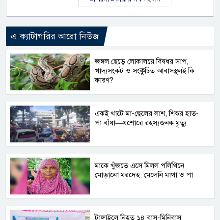
এ ক্যাটাগরির আরো নিউজ
জঙ্গল ছেড়ে লোকালয়ে বিষধর সাপ,
খাদ্যসংকট ও সংকুচিত আবাসস্থলই কি
কারণ?
একই খাটে মা-ছেলের লাশ, শিশুর হাত-
পা বাঁধা—যশোরে রহস্যজনক মৃত্যু
মাকে খুঁজতে এসে মিলল পলিথিনে
মোড়ানো মরদেহ, মেলেনি মাথা ও পা
টাঙ্গাইলে নিহত ১৪ বাস-মিনিবাস