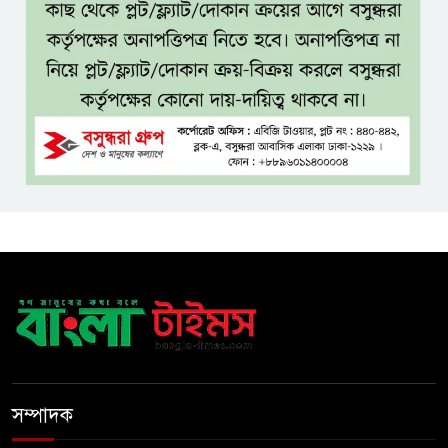
সেবার মানসিকতা ছাড়া
চিকিৎসাব্যবস্থার মানোন্নয়ন সম্ভব
নয়: প্রধানমন্ত্রী
বিদ্যুৎ-জ্বালানি নিয়ে অস্থিতিশীলতা
সৃষ্টিতে সক্রিয় চক্র: প্রধানমন্ত্রী
তনু হত্যা মামলায় সাবেক
সেনাসদস্য হাফিজুর রহমানকে
পুনরায় গ্রেপ্তার
হাসিনাকে ঘিরে ঢাকা-দিল্লি সম্পর্কে
নতুন টানাপোড়েন
সম্পাদক