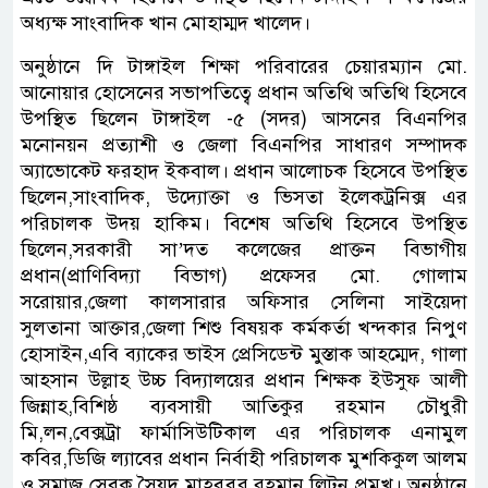
অধ্যক্ষ সাংবাদিক খান মোহাম্মদ খালেদ।
অনুষ্ঠানে দি টাঙ্গাইল শিক্ষা পরিবারের চেয়ারম্যান মো.
আনোয়ার হোসেনের সভাপতিত্বে প্রধান অতিথি অতিথি হিসেবে
উপস্থিত ছিলেন টাঙ্গাইল -৫ (সদর) আসনের বিএনপির
মনোনয়ন প্রত্যাশী ও জেলা বিএনপির সাধারণ সম্পাদক
অ্যাভোকেট ফরহাদ ইকবাল। প্রধান আলোচক হিসেবে উপস্থিত
ছিলেন,সাংবাদিক, উদ্যোক্তা ও ভিসতা ইলেকট্রনিক্স এর
পরিচালক উদয় হাকিম। বিশেষ অতিথি হিসেবে উপস্থিত
ছিলেন,সরকারী সা’দত কলেজের প্রাক্তন বিভাগীয়
প্রধান(প্রাণিবিদ্যা বিভাগ) প্রফেসর মো. গোলাম
সরোয়ার,জেলা কালসারার অফিসার সেলিনা সাইয়েদা
সুলতানা আক্তার,জেলা শিশু বিষয়ক কর্মকর্তা খন্দকার নিপুণ
হোসাইন,এবি ব্যাকের ভাইস প্রেসিডেন্ট মুস্তাক আহম্মেদ, গালা
আহসান উল্লাহ উচ্চ বিদ্যালয়ের প্রধান শিক্ষক ইউসুফ আলী
জিন্নাহ,বিশিষ্ঠ ব্যবসায়ী আতিকুর রহমান চৌধুরী
মি,লন,বেক্সট্রা ফার্মাসিউটিকাল এর পরিচালক এনামুল
কবির,ডিজি ল্যাবের প্রধান নির্বাহী পরিচালক মুশকিকুল আলম
ও সমাজ সেবক সৈয়দ মাহবুবুর রহমান লিটন প্রমুখ। অনুষ্ঠানে