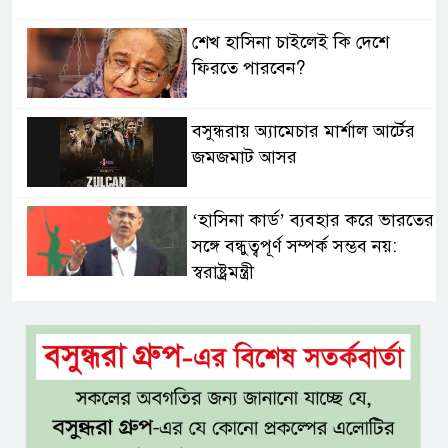
শেখ হাসিনা চাইলেই কি দেশে
ফিরতে পারবেন?
বসুন্ধরায় অ্যামেচার মার্শাল আর্টের
জমজমাট আসর
‘হাসিনা কার্ড’ ব্যবহার করে ভারতের
সঙ্গে বন্ধুত্বপূর্ণ সম্পর্ক সম্ভব নয়:
স্বরাষ্ট্রমন্ত্রী
সব বাধা পেরিয়ে বাস্তবতার নিরিখে
দেশকে এগিয়ে নিতে হবে: প্রধানমন্ত্রী
নীরবে এতিম শিশুদের পাশে সায়েম
সোবহান আনভীর