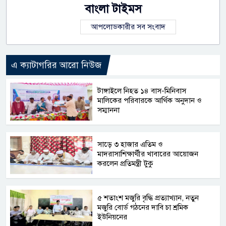
বাংলা টাইমস
আপলোডকারীর সব সংবাদ
এ ক্যাটাগরির আরো নিউজ
টাঙ্গাইলে নিহত ১৪ বাস-মিনিবাস
মালিকের পরিবারকে আর্থিক অনুদান ও
সম্মাননা
সাড়ে ৩ হাজার এতিম ও
মাদরাসাশিক্ষার্থীর খাবারের আয়োজন
করলেন প্রতিমন্ত্রী টুকু
৫ শতাংশ মজুরি বৃদ্ধি প্রত্যাখ্যান, নতুন
মজুরি বোর্ড গঠনের দাবি চা শ্রমিক
ইউনিয়নের