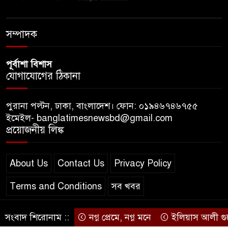
ডিজিটাল প্ল্যাটফর্ম কীভাবে বদলে
সম্পাদক
দিচ্ছে রাজনীতি?
পূর্বাশা বিশাস
যোগাযোগের ঠিকানা
পুরানা পল্টন, ঢাকা, বাংলাদেশ। ফোন: ০১৯৪৬৭৪৬৭৫৫
ইমেইল- banglatimesnewsbd@gmail.com
প্রয়োজনীয় লিঙ্ক
About Us
Contact Us
Privacy Policy
Terms and Conditions
সব খবর
সংবাদ শিরোনাম ::
নগ্ন প্রেমে, নগ্ন মনে
ইলিয়াস আলী গুমের ঘ
© স্বত্ব বাংলা-টাইমস ২০২০-২০২৪