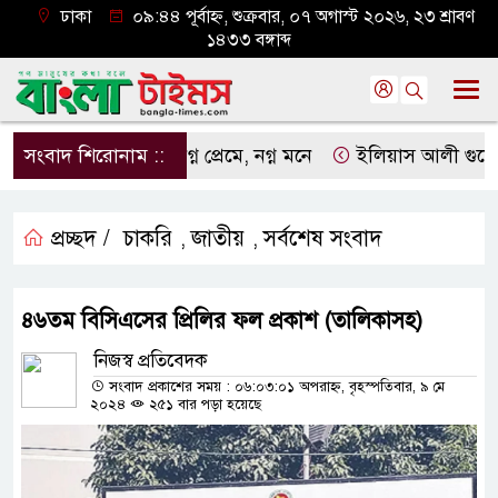
ঢাকা
০৯:৪৪ পূর্বাহ্ন, শুক্রবার, ০৭ অগাস্ট ২০২৬, ২৩ শ্রাবণ
১৪৩৩ বঙ্গাব্দ
সংবাদ শিরোনাম ::
নগ্ন প্রেমে, নগ্ন মনে
ইলিয়াস আলী গুমের ঘটনা
প্রচ্ছদ /
চাকরি
জাতীয়
সর্বশেষ সংবাদ
,
,
৪৬তম বিসিএসের প্রিলির ফল প্রকাশ (তালিকাসহ)
নিজস্ব প্রতিবেদক
সংবাদ প্রকাশের সময় : ০৬:০৩:০১ অপরাহ্ন, বৃহস্পতিবার, ৯ মে
২০২৪
২৫১ বার পড়া হয়েছে