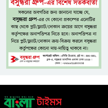
২৩ লাখ টাকার আর্থিক অনুদানের
চেক বিতরণ
ধলেশ্বরী থেকে অবৈধ বালু উত্তোলন,
হুমকিতে শামসুল হক সেতু
বঙ্গভবনের নতুন বাসিন্দা কি মির্জা
ফখরুল? বিএনপিতে জোর
আলোচনা, সিদ্ধান্ত নেবেন তারেক
রহমান
নদীদূষণ রোধে সমন্বিত ও কঠোর
পদক্ষেপের নির্দেশ প্রধানমন্ত্রীর
বাংলাদেশে এলো থাইল্যান্ডের শীর্ষ
কফি ব্র্যান্ড ‘ক্যাফে আমাজন