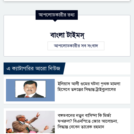
আপলোডকারীর তথ্য
বাংলা টাইমস্
আপলোডকারীর সব সংবাদ
এ ক্যাটাগরির আরো নিউজ
ইলিয়াস আলী গুমের ঘটনা পৃথক মামলা
হিসেবে তদন্তের সিদ্ধান্ত ট্রাইব্যুনালের
বঙ্গভবনের নতুন বাসিন্দা কি মির্জা
ফখরুল? বিএনপিতে জোর আলোচনা,
সিদ্ধান্ত নেবেন তারেক রহমান