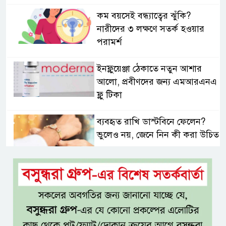
কম বয়সেই বন্ধ্যাত্বের ঝুঁকি?
নারীদের ৩ লক্ষণে সতর্ক হওয়ার
পরামর্শ
ইনফ্লুয়েঞ্জা ঠেকাতে নতুন আশার
আলো, প্রবীণদের জন্য এমআরএনএ
ফ্লু টিকা
ব্যবহৃত রাখি ডাস্টবিনে ফেলেন?
ভুলেও নয়, জেনে নিন কী করা উচিত
বেসরকারি জ্বালানি তেল আমদানিতে
বিশেষ সুবিধার অভিযোগ ভিত্তিহীন:
জ্বালানি বিভাগ
শেখ হাসিনা চাইলেই কি দেশে