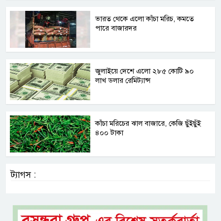
ভারত থেকে এলো কাঁচা মরিচ, কমতে
পারে বাজারদর
জুলাইয়ে দেশে এলো ২৮৫ কোটি ৯০
লাখ ডলার রেমিট্যান্স
কাঁচা মরিচের ঝাল বাজারে, কেজি ছুঁইছুঁই
৪০০ টাকা
ট্যাগস :