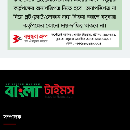
ফিরতে পারবেন?
বসুন্ধরায় অ্যামেচার মার্শাল আর্টের
জমজমাট আসর
‘হাসিনা কার্ড’ ব্যবহার করে ভারতের
সঙ্গে বন্ধুত্বপূর্ণ সম্পর্ক সম্ভব নয়:
স্বরাষ্ট্রমন্ত্রী
সব বাধা পেরিয়ে বাস্তবতার নিরিখে
দেশকে এগিয়ে নিতে হবে: প্রধানমন্ত্রী
নীরবে এতিম শিশুদের পাশে সায়েম
সোবহান আনভীর
সম্পাদক