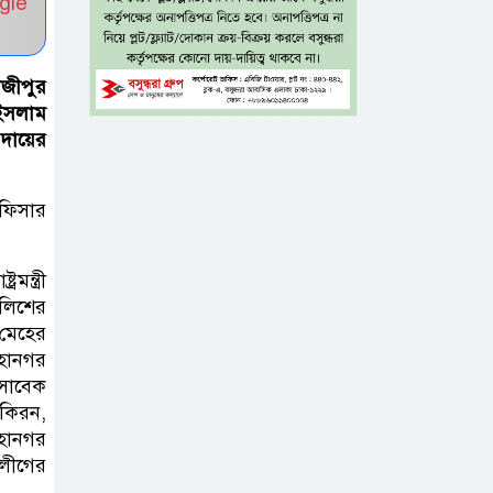
gle
টাঙ্গাইল জেলা
পরিষদের উদ্যোগে
াজীপুর
 ইসলাম
২৩ লাখ টাকার
 দায়ের
আর্থিক অনুদানের চেক বিতরণ
ধলেশ্বরী থেকে
ফিসার
অবৈধ বালু
উত্তোলন, হুমকিতে
ন্ত্রী
শামসুল হক সেতু
ুলিশের
মেহের
বঙ্গভবনের নতুন
হানগর
সাবেক
বাসিন্দা কি মির্জা
কিরন,
ফখরুল? বিএনপিতে
হানগর
জোর আলোচনা, সিদ্ধান্ত নেবেন তারেক
লীগের
রহমান