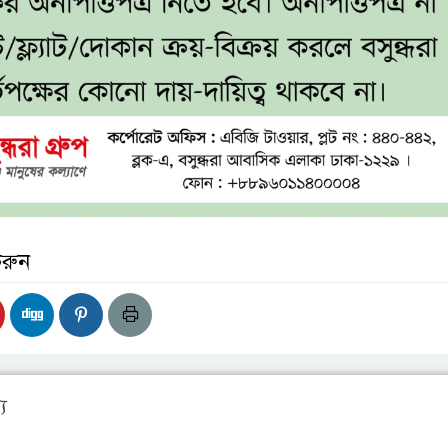
করুন
য