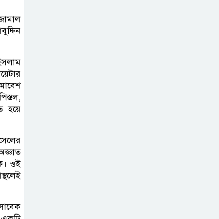
 জামাল
নদীদূষণ রোধে
ুদ্দিন
সমন্বিত ও কঠোর
পদক্ষেপের নির্দেশ
 ইসলাম
প্রধানমন্ত্রীর
োয়েটার
সমাবেশ
বাংলাদেশে এলো
িস্তল,
থাইল্যান্ডের শীর্ষ
িত হয়ে
কফি ব্র্যান্ড ‘ক্যাফে
আমাজন
সেলের
অজ্ঞাত
ডিজিটাল প্ল্যাটফর্ম
কে। ওই
কীভাবে বদলে দিচ্ছে
স্থলেই
রাজনীতি?
 সাবেক
ে একটি