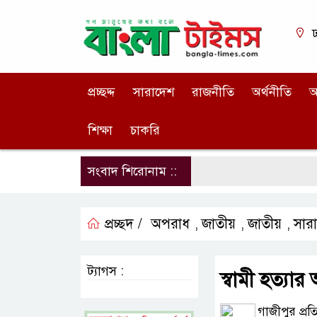
ঢ
প্রচ্ছদ্দ
সারাদেশ
রাজনীতি
অর্থনীতি
আ
শিক্ষা
চাকরি
সংবাদ শিরোনাম ::
প্রচ্ছদ /
অপরাধ
জাতীয়
জাতীয়
সার
,
,
,
ট্যাগস :
স্বামী হত্য
গাজীপুর প্রতি‌