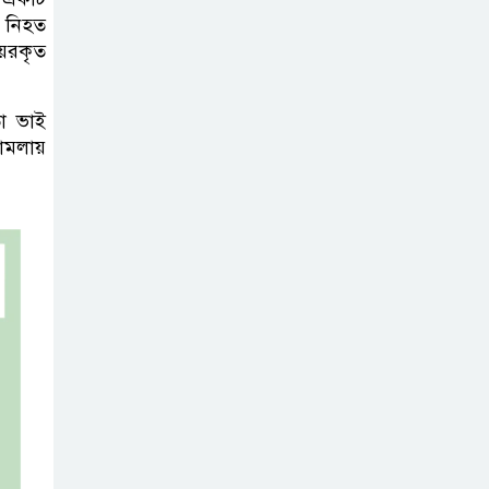
য় নিহত
য়েরকৃত
ো ভাই
মামলায়