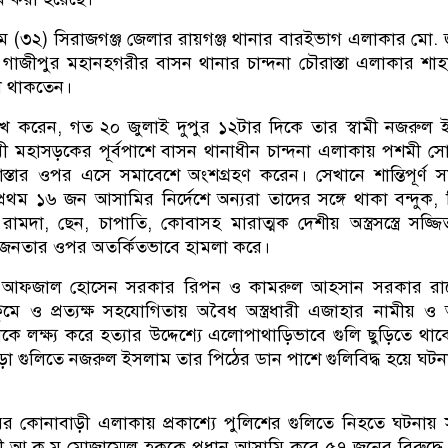
 (৩২) সিরাজগঞ্জ জেলার রায়গঞ্জ থানার বারইভাগ এলাকার মো.
গাজীপুর মহানহগরীর বাসন থানার চান্দনা চৌরাস্তা এলাকার শাহাব
া থাকতেন।
লেখ করেন, গত ২০ জুলাই দুপুর ১২টার দিকে তার স্বামী নজরুল
ী মহাসড়কের পূর্বপাশে বাসন থানাধীন চান্দনা এলাকায় পশমী স
াস্তার ওপর এসে সমাবেশে অংশগ্রহণ করেন। সেখানে শান্তিপূর্ণ 
রথম ১৬ জন আসামির নির্দেশে অন্যরা তাদের সঙ্গে থাকা বন্দুক, প
ামদা, ছেন, চাপাতি, কোবাসহ মারাত্মক দেশীয় অস্ত্রসস্ত্রে সজ্জ
র-জনতার ওপর অতর্কিতভাবে হামলা করে।
দী আফজাল হোসেন সরকার রিপন ও কামরুল আহসান সরকার রা
কুমে ও প্রত্যক্ষ সহযোগিতায় অবৈধ অস্ত্রধারী এজাহার নামীয় ও 
াকে লক্ষ্য করে হত্যার উদ্দেশ্যে এলোপাথাড়িভাবে গুলি ছুড়িতে থা
া গুলিতে নজরুল ইসলাম তার পিঠের ডান পাশে গুলিবিদ্ধ হয়ে ঘটনা
 কোনাবাড়ী এলাকায় প্রকাশ্যে পুলিশের গুলিতে নিহতে ঘটনায়
মন্ত্রী আ.ক.ম মোজাম্মেল হককে প্রধান আসামি করে ৫৭ জনের বিরুদ্ধ