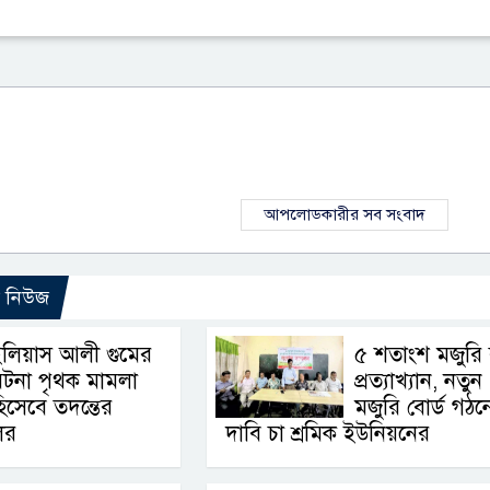
আপলোডকারীর সব সংবাদ
ো নিউজ
লিয়াস আলী গুমের
৫ শতাংশ মজুরি বৃ
টনা পৃথক মামলা
প্রত্যাখ্যান, নতুন
িসেবে তদন্তের
মজুরি বোর্ড গঠন
লের
দাবি চা শ্রমিক ইউনিয়নের