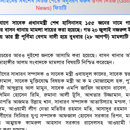
নলাইনের সর্বশেষ নিউজ পেতে অনুসরণ করুন
গুগল নিউজ (Goo
News)
ফিডটি
িযোগে সাবেক প্রধানমন্ত্রী শেখ হাসিনাসহ ১৫৫ জনের নামে গ
ের বাসন থানায় মামলা দায়ের করা হয়েছে। গত ২০ জুলাই নজরুল
তার স্ত্রী পূর্ণিমা বেগম বাদী হয়ে বুধবার (২৮ আগস্ট) মামলাটি
রিচয়ের আরও দুইশো জনকে আসামি করা হয়েছে। বাসন থানার অ
 জাহাঙ্গীর আলম সংবাদকে মামলার বিষয়টি নিশ্চিত করেছেন।
 সাধারণ সম্পাদক ও সাবেক মন্ত্রী ওবায়দুল কাদের, সাবেক স্বরাষ্ট্রম
ামাল, সাবেক মুক্তিযোদ্ধ বিষয়ক মন্ত্রী আ ক ম মোজাম্মেল হক, প
ী আব্দুল্লাহ আল মামুন, সাবেক এমপি জাহিদ আহসান রাসেল, 
মিন হোসেন রিমি, রুমানা আলী টুসি, আখতার উজ্জামান, ম
পতি আজমত উল্লাহ খান, সাধারণ সম্পাদক আতাউল্যাহ মন্ডল, 
আলম, আওয়ামী লীগ নেতা মতিউর রহমান মতি, আসাদুর রহমান 
ীগের সিনিয়র যুগ্ম সম্পাদক আফজাল হোসেন সরকার রিপন, ম
ের আহ্বায়ক কামরুল আহসান সরকার রাসেলসহ আওয়ামী 
ি করা হয়েছে।