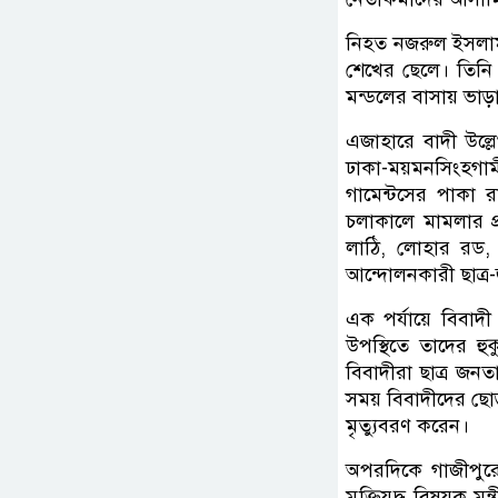
নিহত নজরুল ইসলাম
শেখের ছেলে। তিনি 
মন্ডলের বাসায় ভাড়
এজাহারে বাদী উল্
ঢাকা-ময়মনসিংহগাম
গামেন্টসের পাকা র
চলাকালে মামলার প্
লাঠি, লোহার রড, র
আন্দোলনকারী ছাত্
এক পর্যায়ে বিবা
উপস্থিতে তাদের হু
বিবাদীরা ছাত্র জনত
সময় বিবাদীদের ছোড়
মৃত্যুবরণ করেন।
অপরদিকে গাজীপুরের
মুক্তিযুদ্ধ বিষয়ক 