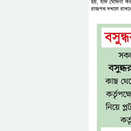
হয়, যদি ঘোষণা কর
রাজপথ দখলে রাখবেন