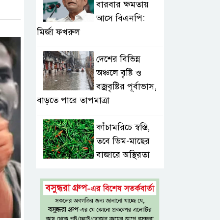
বারবার ক্ষমতায়
আসে বিএনপি:
মির্জা ফখরুল
দেশের বিভিন্ন
অঞ্চলে বৃষ্টি ও
বজ্রবৃষ্টির পূর্বাভাস,
বাড়তে পারে তাপমাত্রা
কাঁচামরিচে স্বস্তি,
তবে ডিম-মাছের
বাজারে অস্থিরতা
সড়কে একদিনে প্রাণ
গেল ১৬ জনের,
সিলেটে বাস সংঘর্ষে