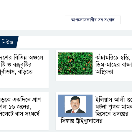
আপলোডকারীর সব সংবাদ
ো নিউজ
েশের বিভিন্ন অঞ্চলে
কাঁচামরিচে স্বস্তি
ৃষ্টি ও বজ্রবৃষ্টির
ডিম-মাছের বাজা
ূর্বাভাস, বাড়তে
অস্থিরতা
ড়কে একদিনে প্রাণ
ইলিয়াস আলী গু
গেল ১৬ জনের,
ঘটনা পৃথক মাম
িলেটে বাস সংঘর্ষে
হিসেবে তদন্তের
সিদ্ধান্ত ট্রাইব্যুনালের