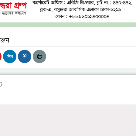
করুন
য