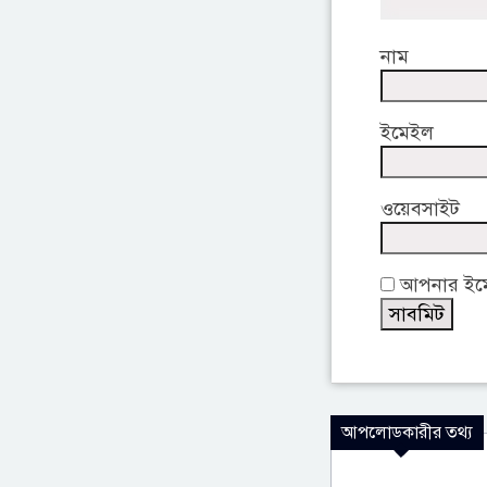
নাম
ইমেইল
ওয়েবসাইট
আপনার ইমেই
আপলোডকারীর তথ্য