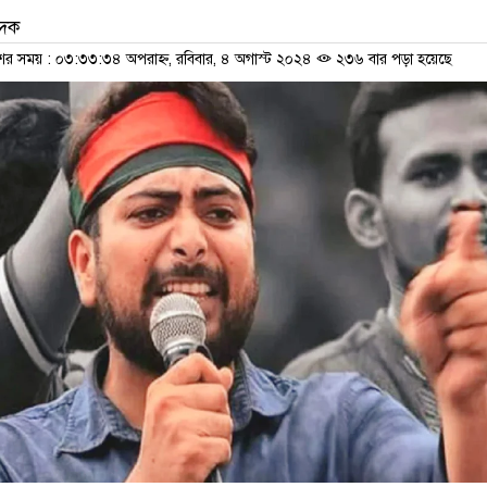
েদক
শের সময় : ০৩:৩৩:৩৪ অপরাহ্ন, রবিবার, ৪ অগাস্ট ২০২৪
২৩৬ বার পড়া হয়েছে