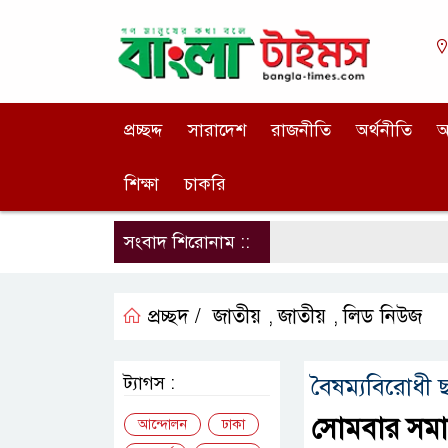
প্রচ্ছদ্দ
সারাদেশ
রাজনীতি
অর্থনীতি
আ
শিক্ষা
চাকরি
সংবাদ শিরোনাম ::
প্রচ্ছদ /
জাতীয়
জাতীয়
লিড নিউজ
,
,
ট্যাগস :
বৈষম্যবিরোধী ছ
সোমবার সমাবে
আন্দোলন
ঢাকা