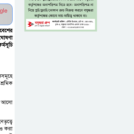
নিহত ৮
gle
নগ্ন প্রেমে, নগ্ন মনে
াবেশের
 ঘোষণা
্মসূচি
ইলিয়াস আলী গুমের
ঘটনা পৃথক মামলা
হিসেবে তদন্তের
সিদ্ধান্ত ট্রাইব্যুনালের
নসমূহে
্রমিক
প্রথম শ্রেণিতে ভর্তি
হবে লটারিতে,
ায় আসো
দ্বিতীয় থেকে নবম
শ্রেণিতে থাকছে ভর্তি পরীক্ষা
তৃত্বে
নও করা
৫ শতাংশ মজুরি