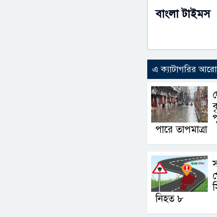
বাংলা টাইমস
এ ক্যাটাগরির আর
দ
ব
প
পারে তাপমাত্রা
স
স
নিহত ৮