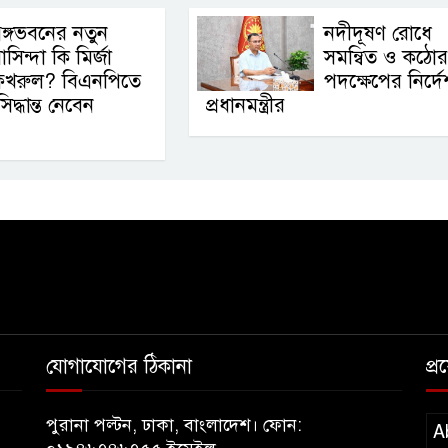
ঙ্গভবনের নতুন
নদীদূষণ রোধে
াসিন্দা কি মির্জা
সমন্বিত ও কঠোর
ফখরুল? বিএনপিতে
পদক্ষেপের নির্দে
্ধান্ত নেবেন
প্রধানমন্ত্রীর
যোগাযোগের ঠিকানা
প্
পুরানা পল্টন, ঢাকা, বাংলাদেশ। ফোন:
A