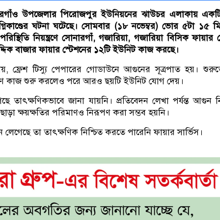
নারগাঁও উপজেলার পিরোজপুর ইউনিয়নের ঝাউচর এলাকায় একটি ট
্নিকাণ্ডের ঘটনা ঘটেছে। সোমবার (১৮ নভেম্বর) ভোর ৫টা ১৫ ম
স্থিতি নিয়ন্ত্রণে সোনারগাঁ, গজারিয়া, গজারিয়া বিসিক ফায়ার স
িদ্দিক বাজার ফায়ার স্টেশনের ১২টি ইউনিট কাজ করছে।
নায়, ফ্রেশ টিস্যু পেপারের গোডাউনে আগুনের সূত্রপাত হয়। শুরু
্রণে কাজ শুরু করলেও পরে আরও ছয়টি ইউনিট যোগ দেয়।
 তাৎক্ষণিকভাবে জানা যায়নি। প্রতিবেদন লেখা পর্যন্ত আগুন নিয়ন
ছাড়া ক্ষয়ক্ষতির পরিমাণও নিরূপণ করা সম্ভব হয়নি।
 লেগেছে তা তাৎক্ষণিক নিশ্চিত করতে পারেনি ফায়ার সার্ভিস।