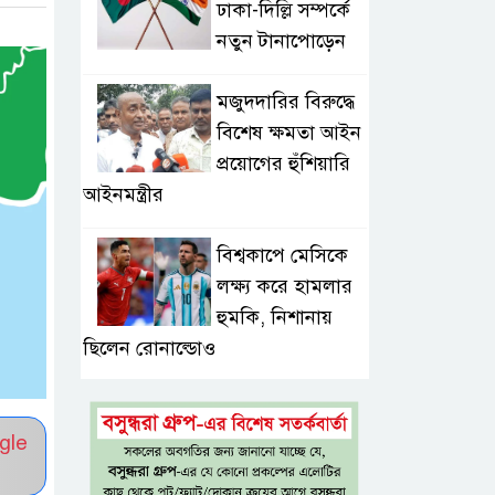
ঢাকা-দিল্লি সম্পর্কে
নতুন টানাপোড়েন
মজুদদারির বিরুদ্ধে
বিশেষ ক্ষমতা আইন
প্রয়োগের হুঁশিয়ারি
আইনমন্ত্রীর
বিশ্বকাপে মেসিকে
লক্ষ্য করে হামলার
হুমকি, নিশানায়
ছিলেন রোনাল্ডোও
প্রধানমন্ত্রীর প্রথম
চট্টগ্রাম সফর,
gle
উচ্ছ্বসিত