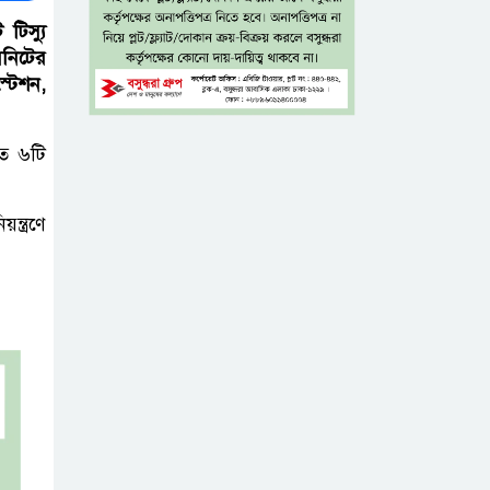
নেতাকর্মীরা
িস্যু
িনিটের
জুলাই
্টেশন,
গণঅভ্যুত্থানের
কৃতিত্ব পুরো জাতির:
তে ৬টি
তথ্যমন্ত্রী
গুরুত্বপূর্ণ ব্যক্তিদের
্ত্রণে
নিয়ে ‘অপপ্রচারের’
নিন্দা পুলিশের,
গুজবে কান না দেওয়ার আহ্বান
শেখ হাসিনার দিল্লির
সংবাদ সম্মেলনের
সঙ্গে ভারত
সরকারের সম্পৃক্ততা নেই: জয়সোয়াল