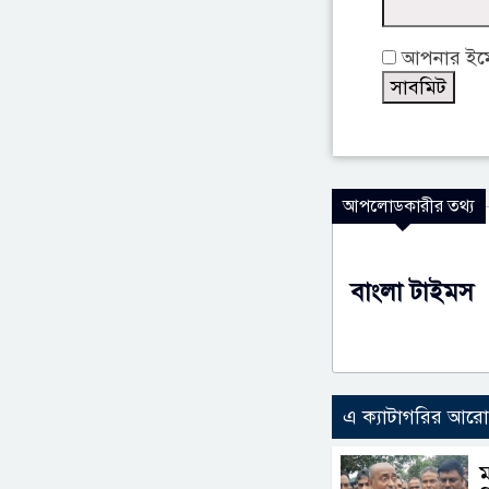
আপনার ইমেই
আপলোডকারীর তথ্য
বাংলা টাইমস
এ ক্যাটাগরির আর
ম