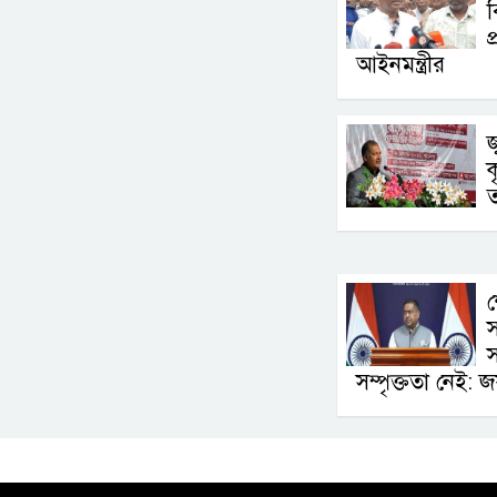
প
আইনমন্ত্রীর
জ
ক
ত
শ
স
স
সম্পৃক্ততা নেই: