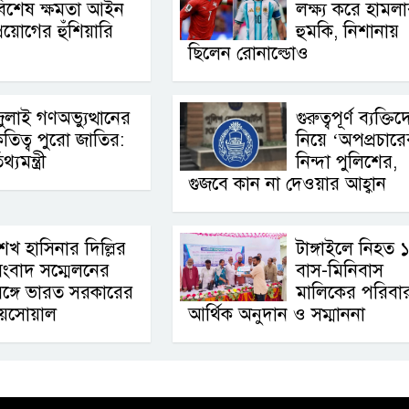
বিশেষ ক্ষমতা আইন
লক্ষ্য করে হামল
্রয়োগের হুঁশিয়ারি
হুমকি, নিশানায়
ছিলেন রোনাল্ডোও
ুলাই গণঅভ্যুত্থানের
গুরুত্বপূর্ণ ব্যক্তি
ৃতিত্ব পুরো জাতির:
নিয়ে ‘অপপ্রচারে
থ্যমন্ত্রী
নিন্দা পুলিশের,
গুজবে কান না দেওয়ার আহ্বান
েখ হাসিনার দিল্লির
টাঙ্গাইলে নিহত 
ংবাদ সম্মেলনের
বাস-মিনিবাস
ঙ্গে ভারত সরকারের
মালিকের পরিবা
 জয়সোয়াল
আর্থিক অনুদান ও সম্মাননা