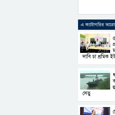
এ ক্যাটাগরির আর
৫
প
ম
দাবি চা শ্রমিক ই
ধ
ব
হ
সেতু
দ