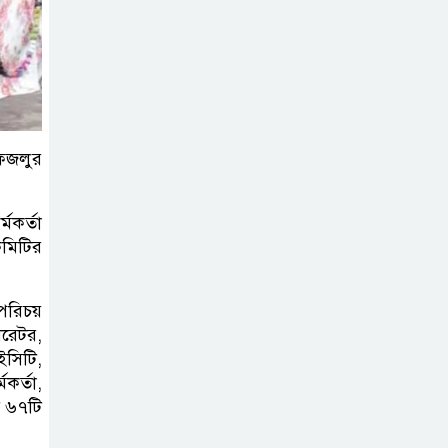
নদীদূষণ রোধে
সমন্বিত ও কঠোর
পদক্ষেপের নির্দেশ
প্রধানমন্ত্রীর
 ফজলুর
বাংলাদেশে এলো
থাইল্যান্ডের শীর্ষ
মকর্তা
কফি ব্র্যান্ড ‘ক্যাফে
কমিটির
আমাজন
র পরিচয়
ডিজিটাল প্ল্যাটফর্ম
ারেটর,
কীভাবে বদলে দিচ্ছে
ইসিটি,
রাজনীতি?
মকর্তা,
ায় ৬৭টি