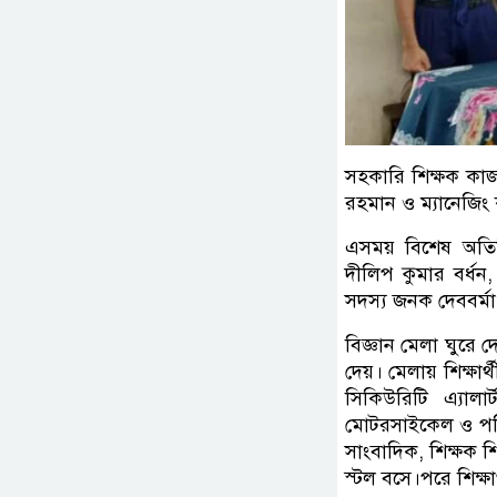
সহকারি শিক্ষক কাজল
রহমান ও ম্যানেজি
এসময় বিশেষ অতিথি 
দীলিপ কুমার বর্ধন,
সদস্য জনক দেববর্মা 
বিজ্ঞান মেলা ঘুরে দ
দেয়। মেলায় শিক্ষার্
সিকিউরিটি এ্যালা
মোটরসাইকেল ও পরিস্ক
সাংবাদিক, শিক্ষক শি
স্টল বসে।পরে শিক্ষা