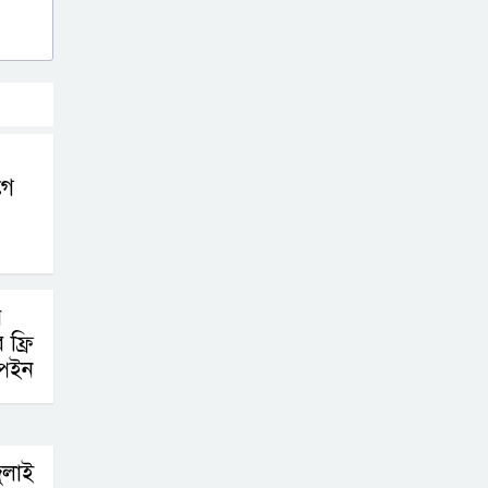
গে
র
ফ্রি
্পেইন
ুলাই