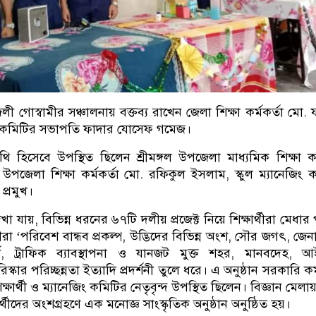
ী গোস্বামীর সঞ্চালনায় বক্তব্য রাখেন জেলা শিক্ষা কর্মকর্তা মো.
ং কমিটির সভাপতি ফাদার যোসেফ গমেজ।
হিসেবে উপস্থিত ছিলেন শ্রীমঙ্গল উপজেলা মাধ্যমিক শিক্ষা কর্
 উপজেলা শিক্ষা কর্মকর্তা মো. রফিকুল ইসলাম, স্কুল ম্যানেজিং 
প্রমুখ।
েখা যায়, বিভিন্ন ধরনের ৬৭টি দলীয় প্রজেক্ট নিয়ে শিক্ষার্থীরা মেধা
থীরা ‘পরিবেশ বান্ধব প্রকল্প, উদ্ভিদের বিভিন্ন অংশ, সৌর জগৎ, জেন
র্ট, ট্রাফিক ব্যাবস্থাপনা ও যানজট মুক্ত শহর, মানবদেহ, আ
ার পরিচ্ছন্নতা ইত্যাদি প্রদর্শনী তুলে ধরে। এ অনুষ্ঠান সরকারি কর্
ক্ষার্থী ও ম্যানেজিং কমিটির নেতৃবৃন্দ উপস্থিত ছিলেন। বিজ্ঞান মেল
র্থীদের অংশগ্রহণে এক মনোজ্ঞ সাংস্কৃতিক অনুষ্ঠান অনুষ্ঠিত হয়।