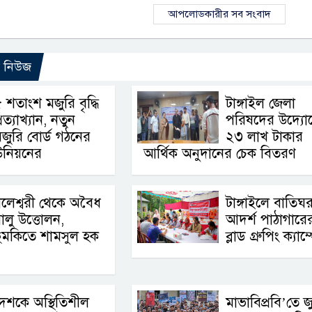
আপলোডকারীর সব সংবাদ
ো নিউজ
 শতাংশ মজুরি বৃদ্ধি
টাঙ্গাইল জেলা
্রত্যাখ্যান, নতুন
পরিষদের উদ্যো
জুরি বোর্ড গঠনের
২৩ লাখ টাকার
উনিয়নের
আর্থিক অনুদানের চেক বিতরণ
লেশ্বরী থেকে অবৈধ
টাঙ্গাইলে বাতিঘ
ালু উত্তোলন,
আদর্শ পাঠাগারের 
ুমকিতে শামসুল হক
ব্লাড গ্রুপিং ক্যাম
েশকে অস্থিতিশীল
মাভাবিপ্রবি’তে জ