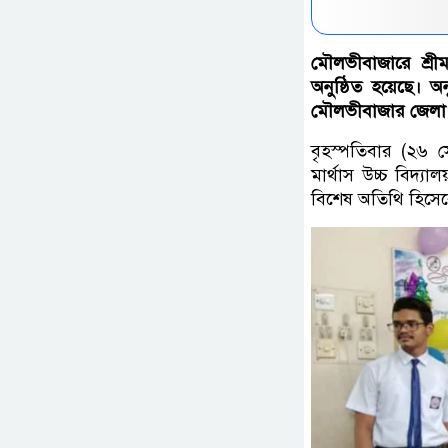
মৌলভীবাজারে শ্রীমঙ
অনুষ্ঠিত হয়েছে। অন
মৌলভীবাজার জেলা 
বৃহস্পতিবার (২৬ স
মার্থাস উচ্চ বিদ্যা
বিশেষ অতিথি হিসেবে