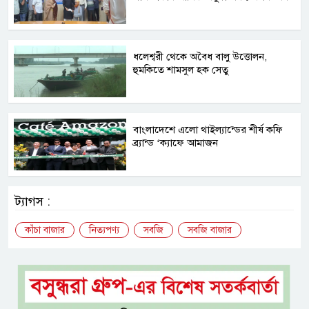
ধলেশ্বরী থেকে অবৈধ বালু উত্তোলন,
হুমকিতে শামসুল হক সেতু
বাংলাদেশে এলো থাইল্যান্ডের শীর্ষ কফি
ব্র্যান্ড ‘ক্যাফে আমাজন
ট্যাগস :
কাঁচা বাজার
নিত্যপণ্য
সবজি
সবজি বাজার