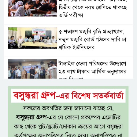
দ্বিতীয় থেকে নবম শ্রেণিতে থাকছে
ভর্তি পরীক্ষা
৫ শতাংশ মজুরি বৃদ্ধি প্রত্যাখ্যান,
নতুন মজুরি বোর্ড গঠনের দাবি চা
শ্রমিক ইউনিয়নের
টাঙ্গাইল জেলা পরিষদের উদ্যোগে
২৩ লাখ টাকার আর্থিক অনুদানের
চেক বিতরণ
ধলেশ্বরী থেকে অবৈধ বালু উত্তোলন,
হুমকিতে শামসুল হক সেতু
বঙ্গভবনের নতুন বাসিন্দা কি মির্জা
ফখরুল? বিএনপিতে জোর