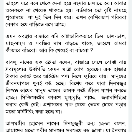
তাহলে ঘরে বসে থেকে দেনা হয়ে সংসার চালাতে হয়। আবার
অনেককে না খেয়েও থাকতে হয়। বর্তমানে তো বৃষ্টি নামছে
পুরোদমে। যা দুই তিন দিন ধরে। এখন বেশিরভাগ গরিবরা
বেকার হয়ে বাড়িতে বসে আছে।
এমন অবস্থায় বাজারে যদি অস্বাভাবিকভাবে ডিম, চাল-ডাল,
মাছ-মাংস ও সবজির দাম বাড়তে থাকে, তাহলে আমরা
কীভাবে বাঁচবো। আর কি খেয়েই বা বাঁচবো ?
বাবলু নামের এক ক্রেতা বলেন, বাজারে গেলে বোঝা যায়
দ্রব্যমূল্যের ঊর্ধ্বগতি কেমন মাত্রা যোগ হয়েছে। এক হাজার
টাকার নোটে ৩/৪ আইটেম পণ্য নিলে ফুরিয়ে যায়। মানুষের
জীবনযাপনে খুবই কষ্ট হচ্ছে। বিশেষ করে যারা দিনমজুর
নি¤œ আয়ের মানুষ তাদের অনেক কষ্টে জীবন যাপন করতে
হচ্ছে। সিন্ডিকেটের কারণে মূল্যবৃদ্ধি পাচ্ছে। জবাবদিহিতা
করার কেউ নেই। প্রশাসনের পক্ষ থেকে তেমন চোখে পড়ার
মতো মনিটরিং করা হচ্ছে না।
আলমঙ্গীর হোসেন নামের দিনমুজুরী অন্য ক্রেতা বলেন,
আমাদের মতো গরীব মানুষের সবচেয়ে বড় জ্বালা। যা ইনকাম