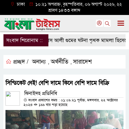
ঢাকা
১০:২১ অপরাহ্ন, বৃহস্পতিবার, ০৬ অগাস্ট ২০২৬, ২২
শ্রাবণ ১৪৩৩ বঙ্গাব্দ
সংবাদ শিরোনাম ::
ইলিয়াস আলী গুমের ঘটনা পৃথক মামলা হিসেবে তদন্তের সিদ্
প্রচ্ছদ /
অনান্য
অর্থনীতি
সারাদেশ
,
,
সিন্ডিকেট নেই! বেশি দামে কিনে বেশি দামে বিক্রি
ঝিনাইদহ প্রতিনিধি
সংবাদ প্রকাশের সময় : ০১:০৯:২১ পূর্বাহ্ন, মঙ্গলবার, ২২ অক্টোবর
২০২৪
১৯৯ বার পড়া হয়েছে