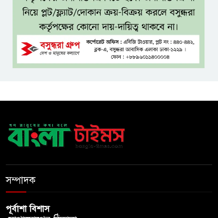
আলোচনা, সিদ্ধান্ত নেবেন তারেক
রহমান
নদীদূষণ রোধে সমন্বিত ও কঠোর
পদক্ষেপের নির্দেশ প্রধানমন্ত্রীর
বাংলাদেশে এলো থাইল্যান্ডের শীর্ষ
কফি ব্র্যান্ড ‘ক্যাফে আমাজন
ডিজিটাল প্ল্যাটফর্ম কীভাবে বদলে
দিচ্ছে রাজনীতি?
খুলে গেল জুলাই জাদুঘর, দিনে
সম্পাদক
প্রবেশ করতে পারবেন ৯০০ দর্শনার্থী
পূর্বাশা বিশাস