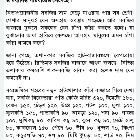
ও মধ্যবিত্ত পরিবারেও লেগেছে ।
নিত্যপ্রয়োজনীয় সবজির দাম বেড়ে যাওয়ায় প্রায় সব শ্রেণী-
পেশার মানুষই যেন অসহায় অবস্থায় পড়েছে। আর সবজির
বাজারে ঢুকলে সকলের যেন চাঁপা কাঁন্না করতে হচ্ছে। যা
বুঝানোর ভাষা হারিয়ে ফেলছে। আসহায় মানুষের এমন চাঁপা
কাঁন্না থামবে কবে?
জানা গেছে, এখানকার সবজির হাট-বাজারগুলো বেপরোয়া
হয়ে উঠেছে। রিতিমত সবজির বাজারে আগুন জলছে। বিভিন্ন
এলাকায় কমবেশি শাক-সবজি আবাদ করা হলেও দাম যেন
কমছেই না।
সরেজমিনে শহরের নতুন হাটখোলার কাঁচা বাজারে গিয়ে দেখা
যায়, সবজি বিক্রেতারা প্রতি কেজি মরিচ ৩২০, টমেটো ১৮০,
বেগুন ১৫০, ঢেঁড়শ ১২০, উস্তে ১২০, পটল ১০০, মুলা ১০০,
ফুলকপি ১৫০, পাতাকপি ৯০, আমড়া ১২০, শষা ৯০, গাজর
১০০, মুখিকচু ৮০, কাবিল কচু ৬০, বুনো কচু ৬০, মেটে আলু
৮০, কাকরোল ১৫০, পেঁপে ৬০, উষি ৮০, ধুন্দল ৭০, ঝিংগা
৮০, কচুরলতি ৭০, ওল ৮০, মিষ্টি কুমড়া ৮০, লাউ ৭০, সিম