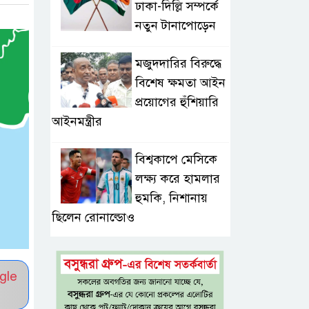
ঢাকা-দিল্লি সম্পর্কে
নতুন টানাপোড়েন
মজুদদারির বিরুদ্ধে
বিশেষ ক্ষমতা আইন
প্রয়োগের হুঁশিয়ারি
আইনমন্ত্রীর
বিশ্বকাপে মেসিকে
লক্ষ্য করে হামলার
হুমকি, নিশানায়
ছিলেন রোনাল্ডোও
প্রধানমন্ত্রীর প্রথম
চট্টগ্রাম সফর,
gle
উচ্ছ্বসিত