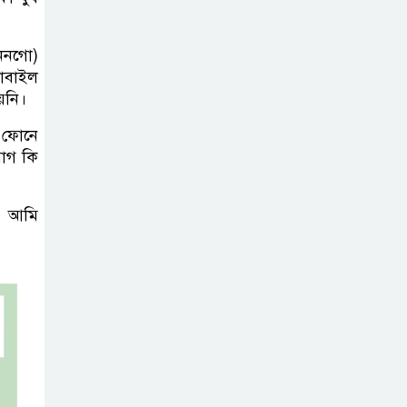
ননগো)
োবাইল
য়নি।
 ফোনে
োগ কি
ি আমি