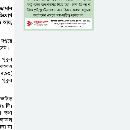
নেতাকর্মীরা
্জামান
অভিযোগ
জুলাই
্ব আয়,
গণঅভ্যুত্থানের
কৃতিত্ব পুরো জাতির:
 দপ্তরে
তথ্যমন্ত্রী
সেন।
গুরুত্বপূর্ণ ব্যক্তিদের
পুকুর
নিয়ে ‘অপপ্রচারের’
াকলেও
 ১৪৩৩(
নিন্দা পুলিশের,
 পুকুর
গুজবে কান না দেওয়ার আহ্বান
শেখ হাসিনার দিল্লির
ক্ষরিত
৪৯ টি।
সংবাদ সম্মেলনের
স তথা
সঙ্গে ভারত
ফলাফল
সরকারের সম্পৃক্ততা নেই: জয়সোয়াল
করা না