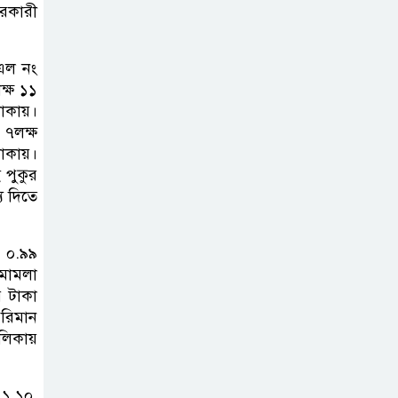
সরকারী
টাঙ্গাইলে নিহত ১৪
বাস-মিনিবাস
েএল নং
মালিকের
ক্ষ ১১
পরিবারকে আর্থিক অনুদান ও সম্মাননা
টাকায়।
 ৭লক্ষ
সাড়ে ৩ হাজার
টাকায়।
 পুকুর
এতিম ও
ে দিতে
মাদরাসাশিক্ষার্থীর
খাবারের আয়োজন করলেন প্রতিমন্ত্রী
টুকু
ন ০.৯৯
 মামলা
র টাকা
অপ-সাংবাদিকতা
পরিমান
পরিহার করে
ালিকায়
দায়িত্বশীল ভূমিকা
রাখতে হবে
 ১.১০,