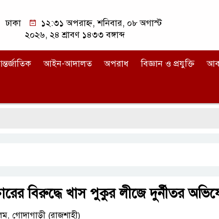
ঢাকা
১২:৩১ অপরাহ্ন, শনিবার, ০৮ অগাস্ট
২০২৬, ২৪ শ্রাবণ ১৪৩৩ বঙ্গাব্দ
ন্তর্জাতিক
আইন-আদালত
অপরাধ
বিজ্ঞান ও প্রযুক্তি
আব
্তারের বিরুদ্ধে খাস পুকুর লীজে দুর্নীতর অভি
লম, গোদাগাড়ী (রাজশাহী)