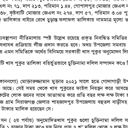
এল নং ৭১, দাগ ২১৩, পরিমান ১.৪৪, গোপালপুর মোজার জেএল ন
৩৮, কৃষ্টবাটি মোজার জেএল নং ২৭৪, দাগ ৫৭, পরিমান ৩.০৪ প
জ তালিকার বাইরে রেখে চুড়ান্ত ফলাফল তালিকায় নামমাত্র মূল্যে 
স্থাপনা নীতিমালায় স্পষ্ট উল্লেখ রয়েছে প্রকৃত নিবন্ধিত সমিতি
 যথাযথ প্রক্রিয়ায় লীজ প্রদান করতে হবে। অথচ উপজেলা সমবা
্ত নয় এমন সমিতিকে অর্থের বিনিময়ে সরকারী খাস পুকুর অনুমোদন দি
ি খাস পুকুর তালিকা বহির্ভুতভাবে চুক্তিনামা দলিল সম্পাদন কওে 
প্ত কাননগো) মোক্তারুজ্জামান মুক্তার ২০২১ সালে হতে গোদাগাড়ী 
ত আছে। সেই সময় থেকে খাস পুকুরের ফাইল নিয়ন্ত্রন করে আসছ
ডিকেটের লোক জনের সাথে আতাআত করে প্রতি বছর লক্ষ লক্ষ টাকা 
নিজ গ্রাম সিরাজগঞ্জ জেলার শাহজাদপুর উপজেলায় বহুতল বাড়ীসহ
 টাকার মালিক হয়েছেন সে।
 ( ২য় পর্যায়) অনুমোদিতখাস পুকুর গুলো চুক্তিনামা দলিল স
তি ১ হাজার টাকা কওে ঘুষ নিয়ে প্রায় ৭ শ” দলিল থেকে ৭ লক্ষ টা