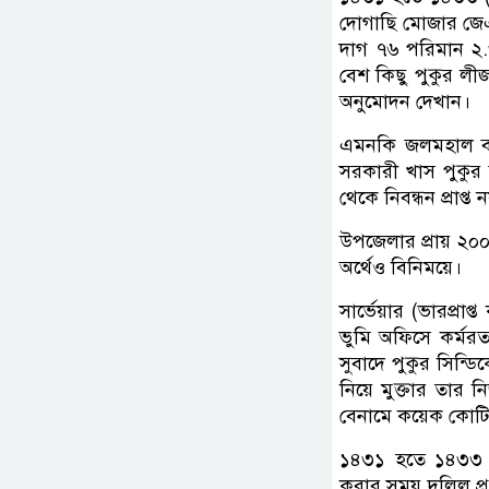
দোগাছি মোজার জে
দাগ ৭৬ পরিমান ২.
বেশ কিছু পুকুর লী
অনুমোদন দেখান।
এমনকি জলমহাল ব্যব
সরকারী খাস পুকুর
থেকে নিবন্ধন প্রাপ
উপজেলার প্রায় ২০০ট
অর্থেও বিনিময়ে।
সার্ভেয়ার (ভারপ্রা
ভুমি অফিসে কর্মর
সুবাদে পুকুর সিন্
নিয়ে মুক্তার তার 
বেনামে কয়েক কোটি
১৪৩১ হতে ১৪৩৩ সন
করার সময় দলিল প্র