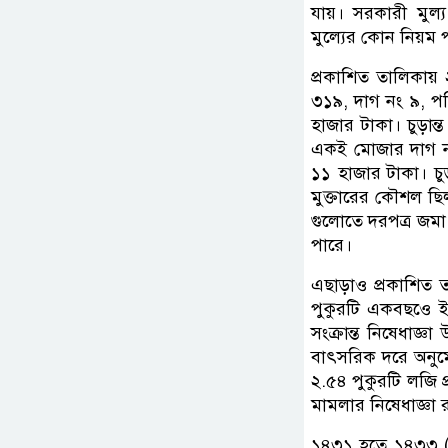
যায়। সরকারী মুল্য
মুল্যের কোন নিয়ম
প্রকাশিত তালিকায়
৩১৯, দাগ নং ৯, পর
হাজার টাকা। চুড়ান
একই মোজার দাগ নং 
১১ হাজার টাকা। চু
মুক্তারের কৌশল ছি
গুলোতে দরপত্র জমা 
পারে।
এছাড়াও প্রকাশিত 
পুকুরটি একবছওে ই
সংক্রান্ত নিষেধা
বাৎসরিক দরে অনুম
২.৫৪ পুকুরটি লজি
মামলার নিষেধাজ্ঞা 
১৪৩১ হতে ১৪৩৩ ( 