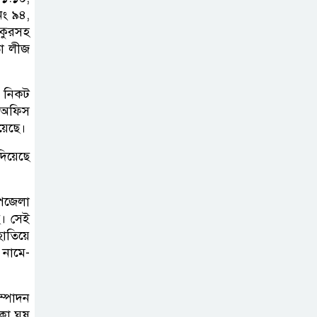
ং ৯৪,
ুকুরসহ
তা লীজ
র নিকট
য় অফিস
য়েছে।
দিয়েছে
উপজেলা
ে। সেই
হাতিয়ে
 নামে-
ম্পাদন
কা ঘুষ