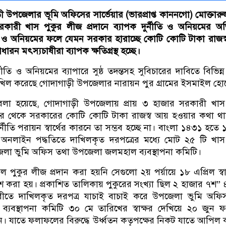
উপজেলার ভূমি অফিসের সার্ভেয়ার (ভারপ্রাপ্ত কাননগো) মোক্তারুজ
ে সরকারী খাস পুকুর লীজ প্রদানে ব্যাপক দুর্নীতি ও অনিয়মের 
তি ও অনিয়মের ফলে যেমন সরকার হারাচ্ছে কোটি কোটি টাকা রাজস
ন মৎস্যচাষীরা ব্যাপক ক্ষতিগ্রস্থ হচ্ছে।
র্নীতি ও অনিয়মের ব্যাপারে সুষ্ঠ তদন্তসহ সুবিচারের দাবিতে বিভিন্ন
িল করেছে গোদাগাড়ী উপজেলার নারায়ন পুর গ্রামের ইসমাইল হো
লা হয়েছে, গোদাগাড়ী উপজেলায় প্রায় ৩ হাজার সরকারী খাস 
কুর থেকে সরকারের কোটি কোটি টাকা রাজস্ব আয় হওয়ার কথা থ
ুর্নীতি পরায়ন স্বার্থের কারনে তা সম্ভব হচ্ছে না। বাংলা ১৪৩১ হতে
ে অনলাইন পদ্ধতিতে দাখিলকৃত দরপত্রের মধ্যে মোট ২৫ টি খাস
লা ভুমি অফিস তথা উপজেলা জলমহাল ব্যবস্থাপনা কমিটি।
কল পুকুর লীজ প্রদান করা হয়নি সেগুলো ২য় পর্য়ায়ে ১৮ এপ্রিল স্বা
শ করা হয়। প্রকাশিত তালিকায় পুকুরের সংখ্যা ছিল ২ হাজার ৭শ” 
ীতে দাখিলকৃত দরপত্র যাচাই বাচাই করে উপজেলা ভুমি অফি
যবস্থাপনা কমিটি ৩০ মে তারিখের স্বাক্ষর দেখিয়ে ২০ জুন 
ন। যাতে ফলাফলের বিরুদ্ধে উর্ধ্বতন কতৃপক্ষের নিকট যাতে আপিল 