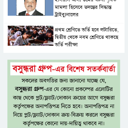
মামলা হিসেবে তদন্তের সিদ্ধান্ত
ট্রাইব্যুনালের
প্রথম শ্রেণিতে ভর্তি হবে লটারিতে,
দ্বিতীয় থেকে নবম শ্রেণিতে থাকছে
ভর্তি পরীক্ষা
৫ শতাংশ মজুরি বৃদ্ধি প্রত্যাখ্যান,
নতুন মজুরি বোর্ড গঠনের দাবি চা
শ্রমিক ইউনিয়নের
টাঙ্গাইল জেলা পরিষদের উদ্যোগে
২৩ লাখ টাকার আর্থিক অনুদানের
চেক বিতরণ
ধলেশ্বরী থেকে অবৈধ বালু উত্তোলন,
হুমকিতে শামসুল হক সেতু