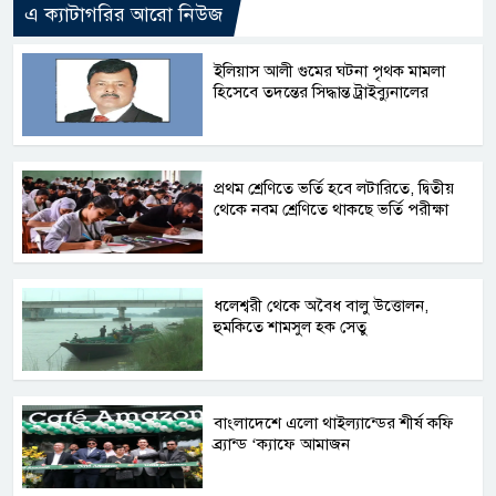
এ ক্যাটাগরির আরো নিউজ
ইলিয়াস আলী গুমের ঘটনা পৃথক মামলা
হিসেবে তদন্তের সিদ্ধান্ত ট্রাইব্যুনালের
প্রথম শ্রেণিতে ভর্তি হবে লটারিতে, দ্বিতীয়
থেকে নবম শ্রেণিতে থাকছে ভর্তি পরীক্ষা
ধলেশ্বরী থেকে অবৈধ বালু উত্তোলন,
হুমকিতে শামসুল হক সেতু
বাংলাদেশে এলো থাইল্যান্ডের শীর্ষ কফি
ব্র্যান্ড ‘ক্যাফে আমাজন