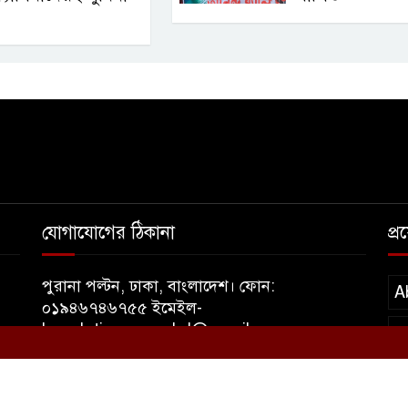
যোগাযোগের ঠিকানা
প্
পুরানা পল্টন, ঢাকা, বাংলাদেশ। ফোন:
A
০১৯৪৬৭৪৬৭৫৫ ইমেইল-
banglatimesnewsbd@gmail.com
T