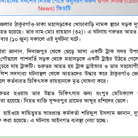
নলাইনের সর্বশেষ নিউজ পেতে অনুসরণ করুন
গুগল নিউজ (Goo
News)
ফিডটি
েলার ঠাকুরগাঁও-ঢাকা মহাসড়কের খোচাবাড়ি নামক স্থানে সড়ক দুর
 নিহত হয়েছে। তার নাম-মোঃ রায়হান (৩২)। এ ঘটনায় গরুতর আহত
 (১০ জুন) সকালে এই দুর্ঘটনা ঘটে।
ষদর্শীরা জানান, দিনাজপুর থেকে ছেড়ে আসা একটি ট্রাক সদর উ
ৌছালে পাশবর্তি সড়ক থেকে মহাসড়কে একটি ট্রাক্টর উঠতে গেলে 
ুচরে যায় ট্রাকটি। গুরুতর আহত হয় ট্রাক ড্রাইভার ও তার সহযোগ
ুলিশ সদস্যরা ঘটনাস্থল থেকে আহতদের উদ্ধার করে ঠাকুরগাঁও জ
লে কর্তব্যরত চিকিৎসক রায়হানকে মৃত ঘোষণা করে।
তর হওয়ায় তার উন্নত চিকিৎসার জন্য রংপুর মেডিক্যাল
া হয়েছে। নিহত ব্যক্তি সুন্দরপুর গ্রামের আব্দুর রশিদের ছেলে।
হাইওয়ে দায়িত্বরত ভারপ্রাপ্ত কর্মকর্তা শরিফুল ইসলাম জানান, দুর
 করা হয়েছে। এ ঘটনায় আইনগত ব্যবস্থা নেয়া হচ্ছে।