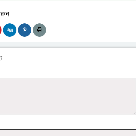
করুন
য