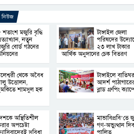
ো নিউজ
 শতাংশ মজুরি বৃদ্ধি
টাঙ্গাইল জেলা
্রত্যাখ্যান, নতুন
পরিষদের উদ্যো
জুরি বোর্ড গঠনের
২৩ লাখ টাকার
উনিয়নের
আর্থিক অনুদানের চেক বিতরণ
লেশ্বরী থেকে অবৈধ
টাঙ্গাইলে বাতিঘ
ালু উত্তোলন,
আদর্শ পাঠাগারের 
ুমকিতে শামসুল হক
ব্লাড গ্রুপিং ক্যাম
েশকে অস্থিতিশীল
মাভাবিপ্রবি’তে জ
রার অপচেষ্টা
গণ-অভ্যুত্থান দি
্যাসিবাদেরই সুবিধা
পালিত