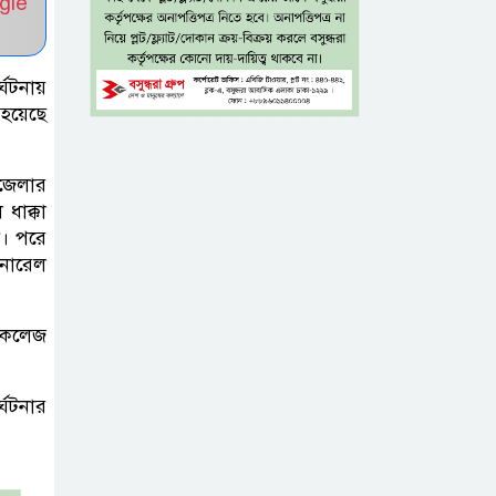
gle
৫ শতাংশ মজুরি
বৃদ্ধি প্রত্যাখ্যান,
্ঘটনায়
 হয়েছে
নতুন মজুরি বোর্ড
গঠনের দাবি চা শ্রমিক ইউনিয়নের
পজেলার
টাঙ্গাইল জেলা
ধাক্কা
ী। পরে
পরিষদের উদ্যোগে
েনারেল
২৩ লাখ টাকার
আর্থিক অনুদানের চেক বিতরণ
 কলেজ
ধলেশ্বরী থেকে
অবৈধ বালু
্ঘটনার
উত্তোলন, হুমকিতে
শামসুল হক সেতু