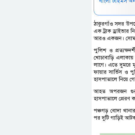
বাংলা টাইমস অ
ঠাকুরগাঁও সদর উপজ
এক ট্রাক ড্রাইভার
আরও একজন। সোমবার
পুলিশ ও প্রত্যক্
খোচাবাড়ি এলাকায় প
লাগে। এতে দুমরে ম
ফায়ার সার্ভিস ও প
হাসপাতালে নিয়ে গে
আহত অপরজন গুরু
হাসপাতালে প্রেরণ কর
পঞ্চগড় বোদা থানার 
পর দুটি গাড়িই আটক