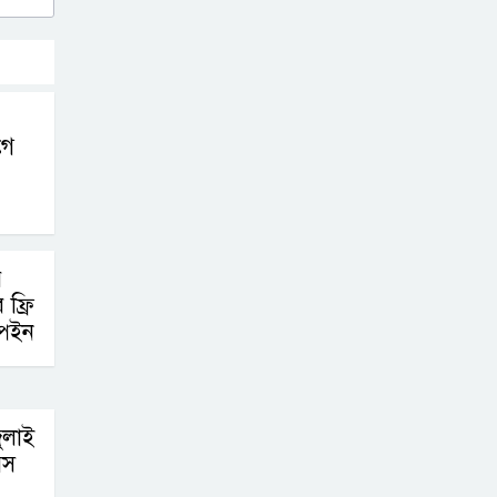
গে
র
ফ্রি
্পেইন
ুলাই
বস