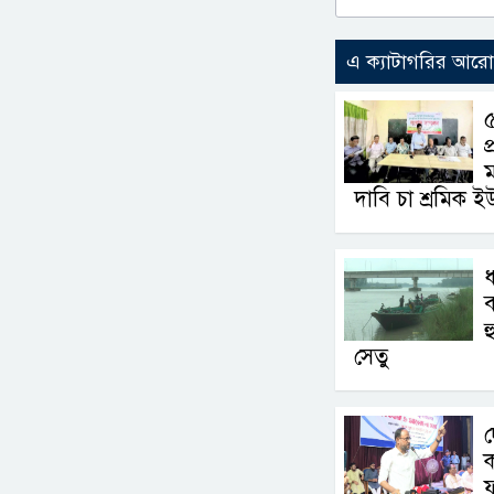
এ ক্যাটাগরির আর
৫
প
ম
দাবি চা শ্রমিক ই
ধ
ব
হ
সেতু
দ
ক
ফ