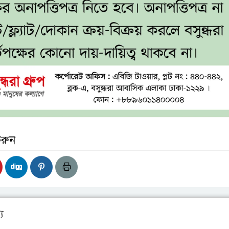
করুন
য