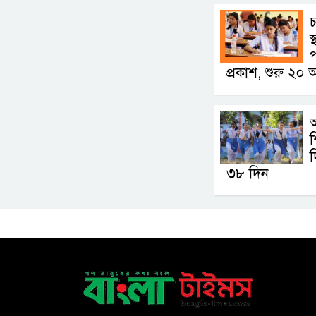
চ
স
প
প্রকাশ, শুরু ২০ 
আ
শ
দ
৩৮ দিন