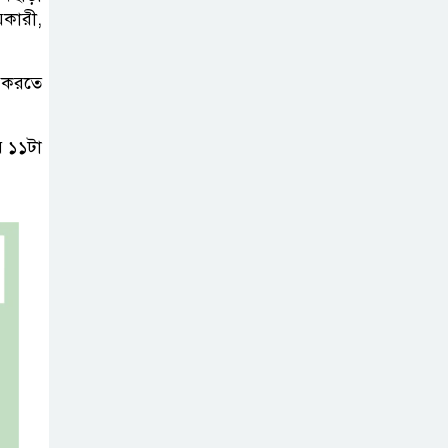
য়কারী,
ব্যবহৃত রাখি
ডাস্টবিনে ফেলেন?
ন করতে
ভুলেও নয়, জেনে
নিন কী করা উচিত
য় ১১টা
বেসরকারি জ্বালানি
তেল আমদানিতে
বিশেষ সুবিধার
অভিযোগ ভিত্তিহীন: জ্বালানি বিভাগ
শেখ হাসিনা চাইলেই
কি দেশে ফিরতে
পারবেন?