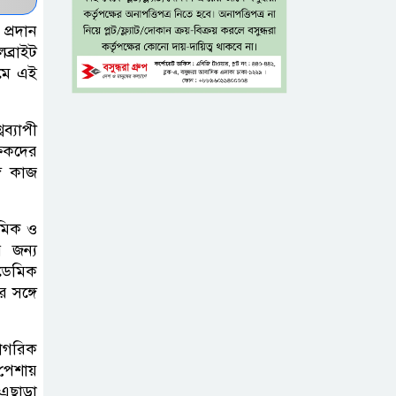
যশোরে রহস্যজনক মৃত্যু
 প্রদান
ব্রাইট
মাকে খুঁজতে এসে
ামে এই
মিলল পলিথিনে
মোড়ানো মরদেহ,
মেলেনি মাথা ও পা
ব্যাপী
্ষকদের
গে কাজ
কম বয়সেই
বন্ধ্যাত্বের ঝুঁকি?
নারীদের ৩ লক্ষণে
থমিক ও
র জন্য
সতর্ক হওয়ার পরামর্শ
ডেমিক
র সঙ্গে
ইনফ্লুয়েঞ্জা ঠেকাতে
নতুন আশার আলো,
প্রবীণদের জন্য
নাগরিক
 পেশায়
এমআরএনএ ফ্লু টিকা
এছাড়া