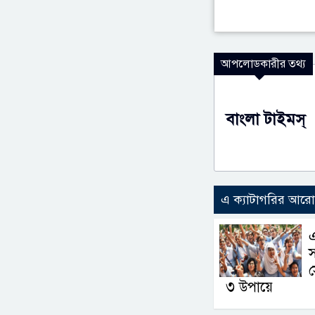
আপলোডকারীর তথ্য
বাংলা টাইমস্
এ ক্যাটাগরির আর
স
৩ উপায়ে