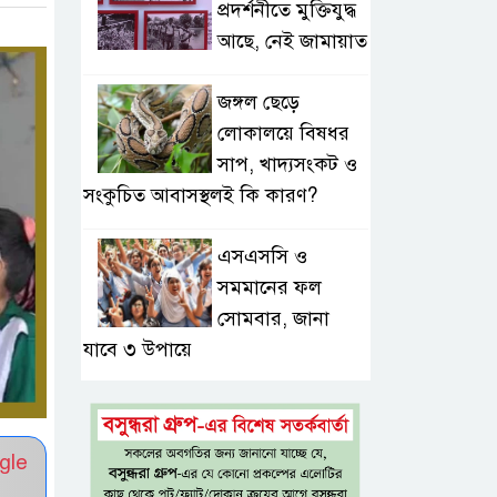
প্রদর্শনীতে মুক্তিযুদ্ধ
আছে, নেই জামায়াত
জঙ্গল ছেড়ে
লোকালয়ে বিষধর
সাপ, খাদ্যসংকট ও
সংকুচিত আবাসস্থলই কি কারণ?
এসএসসি ও
সমমানের ফল
সোমবার, জানা
যাবে ৩ উপায়ে
একই খাটে মা-
ছেলের লাশ, শিশুর
gle
হাত-পা বাঁধা—