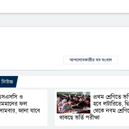
আপলোডকারীর সব সংবাদ
ো নিউজ
এসএসসি ও
প্রথম শ্রেণিতে ভর্
সমমানের ফল
হবে লটারিতে, দ্বি
োমবার, জানা যাবে
থেকে নবম শ্রেণি
থাকছে ভর্তি পরীক্ষা