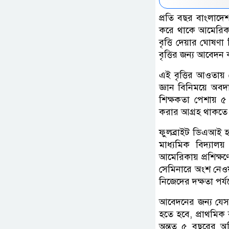
প্রতি বছর বাংলাদেশস
করে থাকে আমেরিকা ।
বৃত্তি দেয়ার ঘোষণ
বৃত্তির জন্য আবেদন 
এই বৃত্তির আওতায় 
জ্ঞান বিনিময়ে অবদা
শিক্ষকতা পেশায় ৫ 
করার আগ্রহ থাকতে
ফুলব্রাইট ডিএআই হচ্
মাধ্যমিক বিদ্যাল
আমেরিকায় প্রশিক্
সেমিনারে অংশ নেওয়া, 
নিজেদের দক্ষতা পর্
আবেদনের জন্য যেসব
হতে হবে, প্রাথমিক ব
অন্তত ৫ বছরের অ