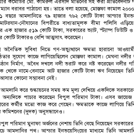
এয়ার কমোডর মো. কামরুল এরসাদ মতিনের সই করা প্রতিবেদনটি
্যান বরাবর পাঠানো হয়। তাতে বলা হয়েছে, মোস্তফা কামাল ২০০
ত ২১ বছরে আমদানিতে ৭৯ হাজার ৭৬২ কোটি টাকা আন্ডার ইনভয়
্য-মোটরযান-নৌযানের বিপরীতে বাধ্যতামূলক বীমা পলিসি এড়িয়
্সের এক হাজার ৫১৯ কোটি টাকা, সরকারের ভ্যাট, স্ট্যাম্প ডিউটি ও 
 কোটি টাকারও বেশি আত্মসাৎ করেছেন।
্ন অনৈতিক সুবিধা নিতে গণ-অভ্যুত্থানে ক্ষমতা হারানো আওয়া
ষ্ঠতার সুযোগ কাজে লাগিয়েছিলেন মোস্তফা কামাল। মেঘনা নদীর
িষ্ঠান নির্মাণ, অবৈধ দখলে নদী ভরাট করে নষ্ট করেছেন নদীর 
াংক থেকে নামে-বেনামে আট হাজার কোটি টাকা ঋণ নিয়েছেন তিন
আসার কোনো সম্ভাবনা নেই।
ে আমদানি করে শুল্কায়নের সময় কম মূল্য দেখিয়ে একদিকে সরকারের 
ন, অন্যদিকে পাচার করেছেন বিপুল পরিমাণ টাকা। এসব জায়েজ
ের কর্মীর মতো কাজ করে গেছেন। ক্ষমতাকে কাজে লাগিয়ে তিন
মন কমিশনের (দুদক) অনুসন্ধানেও।
িপুল পরিমাণ মুনাফা অর্জনের নেশায় তিনি বেছে নিয়েছেন সরকারের 
রচে আমদানির পথ। আন্ডার ইনভয়েসিংয়ের মাধ্যমে তিনি আমদান