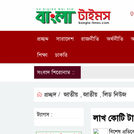
প্রচ্ছদ্দ
সারাদেশ
রাজনীতি
অর্থনীতি
আ
শিক্ষা
চাকরি
সংবাদ শিরোনাম ::
প্রচ্ছদ /
জাতীয়
জাতীয়
লিড নিউজ
,
,
ট্যাগস :
লাখ কোটি টাক
বিশেষ প্রতি