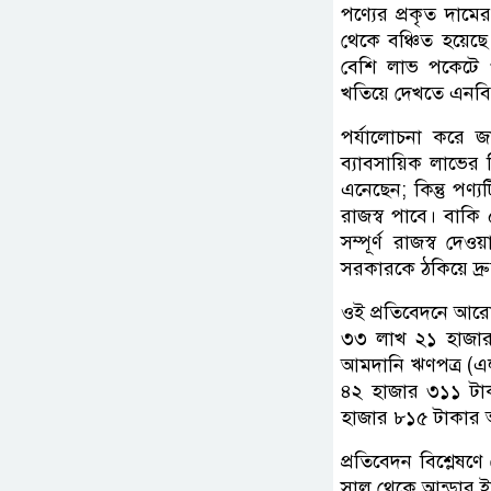
পণ্যের প্রকৃত দা
থেকে বঞ্চিত হয়েছে
বেশি লাভ পকেটে প
খতিয়ে দেখতে এনবিআ
পর্যালোচনা করে জ
ব্যাবসায়িক লাভের
এনেছেন; কিন্তু প
রাজস্ব পাবে। বাকি
সম্পূর্ণ রাজস্ব দ
সরকারকে ঠকিয়ে দ্র
ওই প্রতিবেদনে আর
৩৩ লাখ ২১ হাজার 
আমদানি ঋণপত্র (এ
৪২ হাজার ৩১১ টা
হাজার ৮১৫ টাকার অতি
প্রতিবেদন বিশ্লেষ
সাল থেকে আন্ডার ই