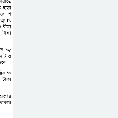
পরীতে
এ ছাড়া
বারো শ
ত্মসাৎ
ং বীমা
 টাকা
টের ৯৫
্যাট ও
দনে।
িফান্ড
ই টাকা
্রুপের
 থাকায়