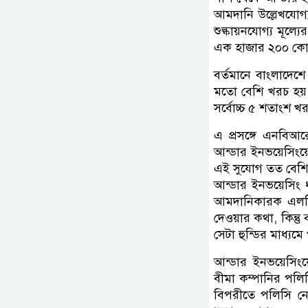
আমদানি উল্লেখযোগ
শুল্কায়নযোগ্য মূল
এক হাজার ২০০ কোটি
বর্তমানে বাংলাদেশ
মতো বেশি খরচ হয় আ
সর্বোচ্চ ৫ শতাংশ খ
এ প্রসঙ্গে এনবিআ
আন্ডার ইনভয়েসিংয়ে
এই সুযোগ তত বেশি থ
আন্ডার ইনভয়েসিং ধর
আমদানিকারক এলসি 
দেওয়ার কথা, কিন্তু
সেটা হুন্ডির মাধ্যম
আন্ডার ইনভয়েসিংয়
বীমা কম্পানির পলিস
বিপরীতে পলিসি নে