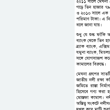
২০১১ সালে মেঘনা গ
গড়ে তিন হাজার ৭৯০
ও ২০১০ সালে এক হ
পরিমাণ টাকা। এ নি
বলে জানা যায়।
শুধু যে শুল্ক ফাঁক
ব্যাংক থেকে তিন হা
ব্র্যাক ব্যাংক, এক্
যমুনা ব্যাংক, মিডল্য
সঙ্গে যোগসাজশ কর
কামালের বিরুদ্ধে।
মেঘনা গ্রুপের সাত
জাতীয় নদী রক্ষা 
জমিতে রাস্তা নির
হিসেবে গণ্য করা 
মোস্তফা কামাল। নদ
অস্তিত্ব সংকটে নদ
দখল করে মাটি ভরা