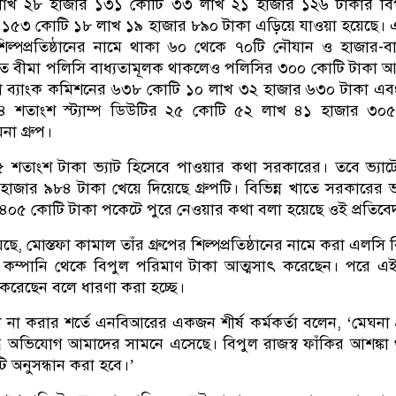
ক লাখ ২৮ হাজার ১৩১ কোটি ৩৩ লাখ ২১ হাজার ১২৬ টাকার বি
১৫৩ কোটি ১৮ লাখ ১৯ হাজার ৮৯০ টাকা এড়িয়ে যাওয়া হয়েছে। 
শিল্পপ্রতিষ্ঠানের নামে থাকা ৬০ থেকে ৭০টি নৌযান ও হাজার-
ে বীমা পলিসি বাধ্যতামূলক থাকলেও পলিসির ৩০০ কোটি টাকা আ
া ব্যাংক কমিশনের ৬৩৮ কোটি ১০ লাখ ৩২ হাজার ৬৩০ টাকা এব
৪ শতাংশ স্ট্যাম্প ডিউটির ২৫ কোটি ৫২ লাখ ৪১ হাজার ৩০৫
া গ্রুপ।
৫ শতাংশ টাকা ভ্যাট হিসেবে পাওয়ার কথা সরকারের। তবে ভ্যা
জার ৯৮৪ টাকা খেয়ে দিয়েছে গ্রুপটি। বিভিন্ন খাতে সরকারের ভ
বদ ৪০৫ কোটি টাকা পকেটে পুরে নেওয়ার কথা বলা হয়েছে ওই প্রতিবে
, মোস্তফা কামাল তাঁর গ্রুপের শিল্পপ্রতিষ্ঠানের নামে করা এলসি র
া কম্পানি থেকে বিপুল পরিমাণ টাকা আত্মসাৎ করেছেন। পরে এ
 করেছেন বলে ধারণা করা হচ্ছে।
কাশ না করার শর্তে এনবিআরের একজন শীর্ষ কর্মকর্তা বলেন, ‘মেঘনা গ
দ্ধে অভিযোগ আমাদের সামনে এসেছে। বিপুল রাজস্ব ফাঁকির আশঙ্কা
টি অনুসন্ধান করা হবে।’