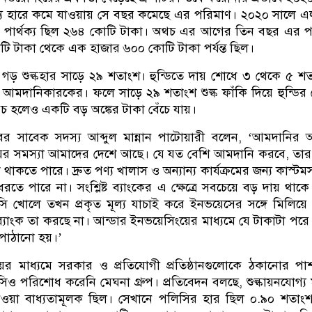
্য হারে কমে যাওয়ায় সে বছর কমেছে এর পরিমাণ। ২০২০ সালে 
্যের পার্থক্য ছিল ২৬৪ কোটি টাকা। অথচ এর আগের তিন বছর এর 
 টাকা থেকে এক হাজার ৬০০ কোটি টাকা পর্যন্ত ছিল।
ে গড় শুল্কহার সাড়ে ২৯ শতাংশ। হুন্ডিতে দায় শোধে ৩ থেকে ৫ শ
মদানিকারকের। ফলে সাড়ে ২৯ শতাংশ শুল্ক ফাঁকি দিয়ে হুন্ডির
রচ হলেও একটি বড় অঙ্কের টাকা বেঁচে যায়।
রের সাবেক সদস্য আব্দুল মান্নান পাটোয়ারী বলেন, ‘আমদানির
র সমস্যা আমাদের দেশে আছে। যে যত বেশি আমদানি করবে, তার ক্
াকতে পারে। দ্রুত পণ্য খালাস ও অন্যান্য কার্যক্রমের জন্য কাস্ট
তে পারে না। সংশ্লিষ্ট ব্যাংকের এ ক্ষেত্রে সবচেয়ে বড় দায় থাক
খোলে তখন প্রকৃত মূল্য যাচাই করে ইনভয়েসের সঙ্গে মিলিয়ে
 ব্যাংক তা করছে না। আন্ডার ইনভয়েসিংয়ের মাধ্যমে যে টাকাটা পরে
ে পাঠানো হয়।’
ের মাধ্যমে সরকার ও প্রতিযোগী প্রতিষ্ঠানগুলোকে ঠকানোর পা
িও পরিশোধ করেনি মেঘনা গ্রুপ। প্রতিবেদন বলছে, শুল্কায়নযোগ্য ম
ওয়া বাধ্যতামূলক ছিল। সেখানে পলিসির হার ছিল ০.৯০ শতাংশ, 