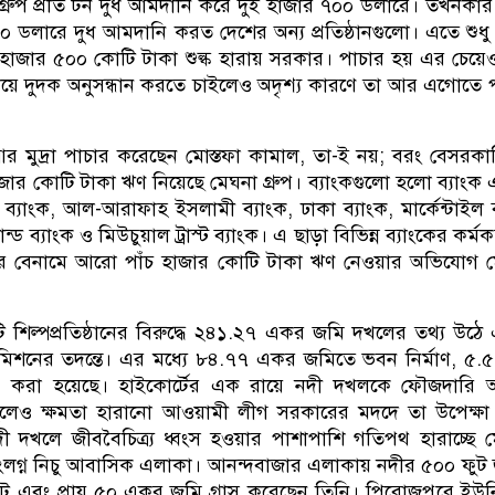
্রুপ প্রতি টন দুধ আমদানি করে দুই হাজার ৭০০ ডলারে। তখনকা
 ডলারে দুধ আমদানি করত দেশের অন্য প্রতিষ্ঠানগুলো। এতে শুধ
াজার ৫০০ কোটি টাকা শুল্ক হারায় সরকার। পাচার হয় এর চেয়ে
য়ে দুদক অনুসন্ধান করতে চাইলেও অদৃশ্য কারণে তা আর এগোতে 
ি আর মুদ্রা পাচার করেছেন মোস্তফা কামাল, তা-ই নয়; বরং বেসরকা
জার কোটি টাকা ঋণ নিয়েছে মেঘনা গ্রুপ। ব্যাংকগুলো হলো ব্যাংক 
সিম ব্যাংক, আল-আরাফাহ ইসলামী ব্যাংক, ঢাকা ব্যাংক, মার্কেন্টাইল ব
ান্ড ব্যাংক ও মিউচুয়াল ট্রাস্ট ব্যাংক। এ ছাড়া বিভিন্ন ব্যাংকের কর্মক
ে বেনামে আরো পাঁচ হাজার কোটি টাকা ঋণ নেওয়ার অভিযোগ মো
টি শিল্পপ্রতিষ্ঠানের বিরুদ্ধে ২৪১.২৭ একর জমি দখলের তথ্য উঠে
কমিশনের তদন্তে। এর মধ্যে ৮৪.৭৭ একর জমিতে ভবন নির্মাণ, ৫
্মাণ করা হয়েছে। হাইকোর্টের এক রায়ে নদী দখলকে ফৌজদারি 
হলেও ক্ষমতা হারানো আওয়ামী লীগ সরকারের মদদে তা উপেক্ষা
ী দখলে জীববৈচিত্র্য ধ্বংস হওয়ার পাশাপাশি গতিপথ হারাচ্ছে 
ীসংলগ্ন নিচু আবাসিক এলাকা। আনন্দবাজার এলাকায় নদীর ৫০০ ফুট
ট এবং প্রায় ৫০ একর জমি গ্রাস করেছেন তিনি। পিরোজপুরে ইউ