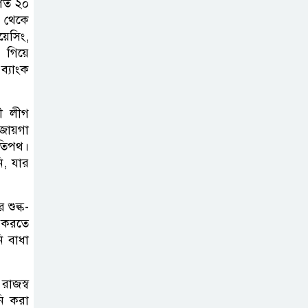
 গত ২০
০ থেকে
মজুদদারির বিরুদ্ধে
েসিং,
বিশেষ ক্ষমতা আইন
ে গিয়ে
প্রয়োগের হুঁশিয়ারি
ব্যাংক
আইনমন্ত্রীর
মী লীগ
বিশ্বকাপে মেসিকে
 জায়গা
লক্ষ্য করে হামলার
গতিপথ।
হুমকি, নিশানায়
ি, যার
ছিলেন রোনাল্ডোও
শুল্ক-
প্রধানমন্ত্রীর প্রথম
 করতে
চট্টগ্রাম সফর,
ি বাধা
উচ্ছ্বসিত
নেতাকর্মীরা
রাজস্ব
ি করা