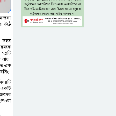
gle
চিকিৎসাব্যবস্থার
মানোন্নয়ন সম্ভব নয়: প্রধানমন্ত্রী
োস্তফা
বিদ্যুৎ-জ্বালানি নিয়ে
ে উঠে
অস্থিতিশীলতা
সৃষ্টিতে সক্রিয় চক্র:
 সহস্র
প্রধানমন্ত্রী
িয়মকে
, ৭০টি
তনু হত্যা মামলায়
ৈধ আয়।
্তত এক
সাবেক সেনাসদস্য
য়েসিং।
হাফিজুর রহমানকে
পুনরায় গ্রেপ্তার
বিষয়টি
 একটি
্রুপের
হাসিনাকে ঘিরে
 দেওয়া
ঢাকা-দিল্লি সম্পর্কে
নতুন টানাপোড়েন