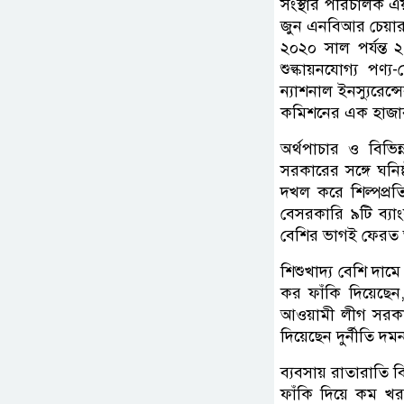
সংস্থার পরিচালক 
জুন এনবিআর চেয়ারম
২০২০ সাল পর্যন্
শুল্কায়নযোগ্য পণ
ন্যাশনাল ইনস্যুরেন
কমিশনের এক হাজার
অর্থপাচার ও বিভিন
সরকারের সঙ্গে ঘনি
দখল করে শিল্পপ্রত
বেসরকারি ৯টি ব্য
বেশির ভাগই ফেরত 
শিশুখাদ্য বেশি দাম
কর ফাঁকি দিয়েছে
আওয়ামী লীগ সরকার
দিয়েছেন দুর্নীতি দ
ব্যবসায় রাতারাতি ব
ফাঁকি দিয়ে কম খ