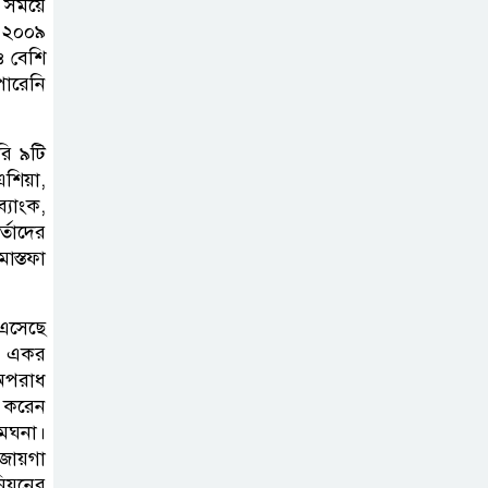
র সময়ে
ু ২০০৯
ও বেশি
পারেনি
রি ৯টি
এশিয়া,
্যাংক,
র্তাদের
স্তফা
 এসেছে
.৫ একর
অপরাধ
 করেন
মেঘনা।
 জায়গা
নিয়নের