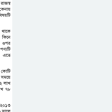
রাজস্ব
 কেনায়
িষয়টি
ে থাকে
ে কিনে
ের ওপর
পণ্যটি
ে। এতে
১ কোটি
এ সময়ে
৪২ লাখ
াখ ৭৮
। ২০১৩
০ সালে