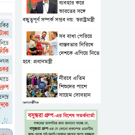
ব্যবহার করে
ভারতের সঙ্গে
বন্ধুত্বপূর্ণ সম্পর্ক সম্ভব নয়: স্বরাষ্ট্রমন্ত্রী
সব বাধা পেরিয়ে
বাস্তবতার নিরিখে
দেশকে এগিয়ে নিতে
হবে: প্রধানমন্ত্রী
নীরবে এতিম
শিশুদের পাশে
সায়েম সোবহান
আনভীর
সেবার মানসিকতা
ছাড়া