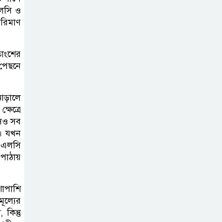
এলসি ও
পরিমাণ
তাংশের
 পেছনে
 আড়ালে
ষেত্রে
মসও সব
ে। যখন
 এলসি
 পাঠায়
শাপাশি
ূল্যের
কিন্তু