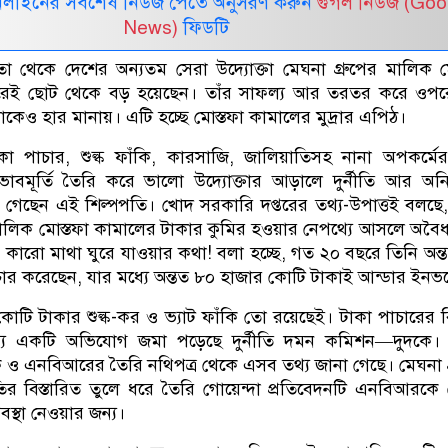
নলাইনের সর্বশেষ নিউজ পেতে অনুসরণ করুন
গুগল নিউজ (Goo
News)
ফিডটি
েতা থেকে দেশের অন্যতম সেরা উদ্যোক্তা মেঘনা গ্রুপের মালিক ম
করেই ছোট থেকে বড় হয়েছেন। তাঁর সাফল্য আর তরতর করে ওপর
কেও হার মানায়। এটি হচ্ছে মোস্তফা কামালের মুদ্রার এপিঠ।
া পাচার, শুল্ক ফাঁকি, কারসাজি, জালিয়াতিসহ নানা অপকর্মের
বমূর্তি তৈরি করে ভালো উদ্যোক্তার আড়ালে দুর্নীতি আর অন
িয়ে গেছেন এই শিল্পপতি। খোদ সরকারি দপ্তরের তথ্য-উপাত্তই বলছে
মালিক মোস্তফা কামালের টাকার কুমির হওয়ার নেপথ্যে আসলে অব
যে কারো মাথা ঘুরে যাওয়ার কথা! বলা হচ্ছে, গত ২০ বছরে তিনি অন
ার করেছেন, যার মধ্যে অন্তত ৮০ হাজার কোটি টাকাই আন্ডার ইনভ
টি টাকার শুল্ক-কর ও ভ্যাট ফাঁকি তো রয়েছেই। টাকা পাচারের 
জন্য একটি অভিযোগ জমা পড়েছে দুর্নীতি দমন কমিশন—দুদকে।
ুদক ও এনবিআরের তৈরি নথিপত্র থেকে এসব তথ্য জানা গেছে। মেঘনা গ
র বিস্তারিত তুলে ধরে তৈরি গোয়েন্দা প্রতিবেদনটি এনবিআরকে
বস্থা নেওয়ার জন্য।