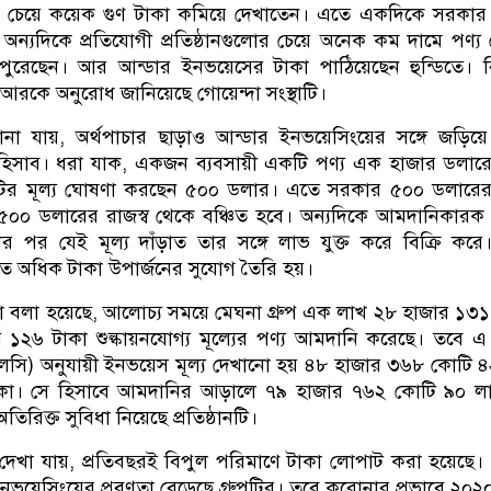
মের চেয়ে কয়েক গুণ টাকা কমিয়ে দেখাতেন। এতে একদিকে সরকার 
 অন্যদিকে প্রতিযোগী প্রতিষ্ঠানগুলোর চেয়ে অনেক কম দামে পণ্য
ুরেছেন। আর আন্ডার ইনভয়েসের টাকা পাঠিয়েছেন হুন্ডিতে। ব
রকে অনুরোধ জানিয়েছে গোয়েন্দা সংস্থাটি।
ানা যায়, অর্থপাচার ছাড়াও আন্ডার ইনভয়েসিংয়ের সঙ্গে জড়িয়
 হিসাব। ধরা যাক, একজন ব্যবসায়ী একটি পণ্য এক হাজার ডলার
ণ্যটির মূল্য ঘোষণা করছেন ৫০০ ডলার। এতে সরকার ৫০০ ডলার
 ৫০০ ডলারের রাজস্ব থেকে বঞ্চিত হবে। অন্যদিকে আমদানিকারক 
েওয়ার পর যেই মূল্য দাঁড়াত তার সঙ্গে লাভ যুক্ত করে বিক্রি কর
ুত অধিক টাকা উপার্জনের সুযোগ তৈরি হয়।
ো বলা হয়েছে, আলোচ্য সময়ে মেঘনা গ্রুপ এক লাখ ২৮ হাজার ১৩
১২৬ টাকা শুল্কায়নযোগ্য মূল্যের পণ্য আমদানি করেছে। তবে 
লসি) অনুযায়ী ইনভয়েস মূল্য দেখানো হয় ৪৮ হাজার ৩৬৮ কোটি 
কা। সে হিসাবে আমদানির আড়ালে ৭৯ হাজার ৭৬২ কোটি ৯০ ল
রিক্ত সুবিধা নিয়েছে প্রতিষ্ঠানটি।
ণে দেখা যায়, প্রতিবছরই বিপুল পরিমাণে টাকা লোপাট করা হয়েছে
নভয়েসিংয়ের প্রবণতা বেড়েছে গ্রুপটির। তবে করোনার প্রভাবে ২০২