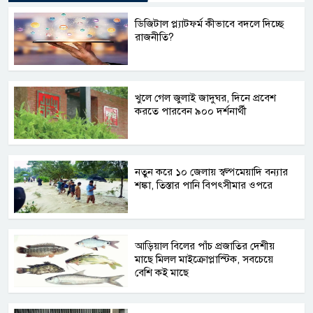
ডিজিটাল প্ল্যাটফর্ম কীভাবে বদলে দিচ্ছে
রাজনীতি?
খুলে গেল জুলাই জাদুঘর, দিনে প্রবেশ
করতে পারবেন ৯০০ দর্শনার্থী
নতুন করে ১০ জেলায় স্বল্পমেয়াদি বন্যার
শঙ্কা, তিস্তার পানি বিপৎসীমার ওপরে
আড়িয়াল বিলের পাঁচ প্রজাতির দেশীয়
মাছে মিলল মাইক্রোপ্লাস্টিক, সবচেয়ে
বেশি কই মাছে