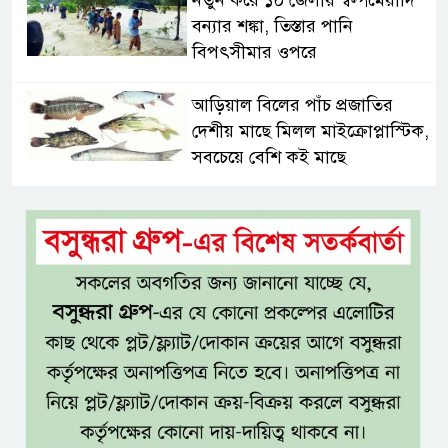
বন্যার শঙ্কা, তিস্তার পানি
বিপৎসীমার ওপরে
আড়িয়াল বিলের পাঁচ প্রজাতির
দেশীয় মাছে মিলল মাইক্রোপ্লাস্টিক,
সবচেয়ে বেশি কই মাছে
সিলেটের সাবেক মন্ত্রী-এমপিদের
কেউ আত্মগোপনে, কেউ বিদেশে
দিল্লিতে শেখ হাসিনার সংবাদমাধ্যমে
বক্তব্যে তীব্র ক্ষোভ বাংলাদেশের
জামিনে থাকা অবস্থায় নির্বাচনী জয়,
রুখসার আহমেদকে ঘিরে বিতর্ক